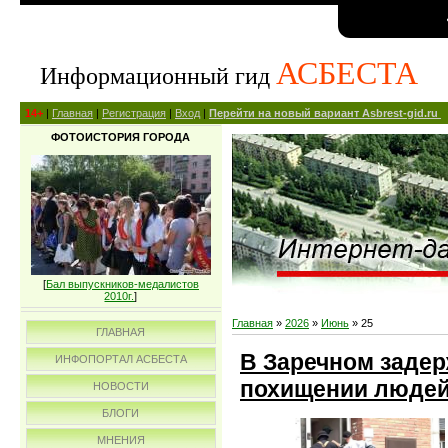
АСБЕСТА
Информационный гид
14+
|
Главная
|
Регистрация
|
Вход
|
Перейти на новый вариант Asbrest-gid.ru
ФОТОИСТОРИЯ ГОРОДА
[
Бал выпускников-медалистов
2010г.
]
Главная
»
2026
»
Июнь
»
25
ГЛАВНАЯ
В Заречном задер
ИНФОПОРТАЛ АСБЕСТА
похищении люде
НОВОСТИ
БЛОГИ
МНЕНИЯ