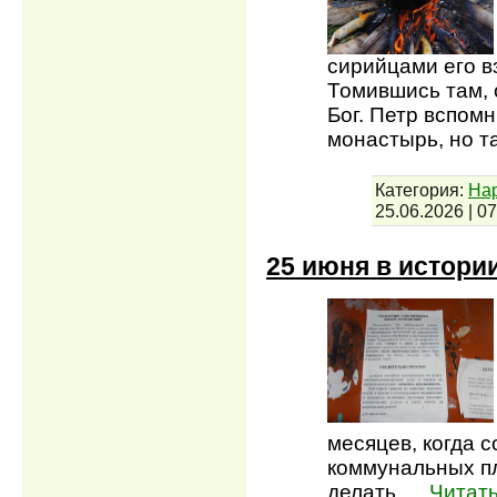
сирийцами его вз
Томившись там, 
Бог. Петр вспом
монастырь, но т
Категория:
На
25.06.2026
|
07
25 июня в истори
месяцев, когда 
коммунальных пл
делать,
...
Читат