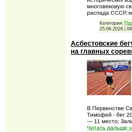
многовековую свя
распада СССР, к
Категория:
Пра
25.06.2026
|
08
Асбестовские бег
на главных сорев
В Первенстве Св
Тимофей - бег 2
— 11 место; Зал
Читать дальше »