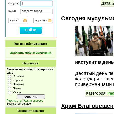
Дата:
Сегодня мусульм
Как нас обслуживают
Добавить свой комментарий
наступит в ден
Наш опрос
Ваше мнение о чистоте городских
Десятый день п
улиц
Отлично
календаря — ден
Хорошо
приверженцами 
Неплохо
Плохо
Категория:
Рел
Ужасно
Результаты
|
Архив опросов
Всего ответов:
207
Храм Благовещен
Интернет-компас