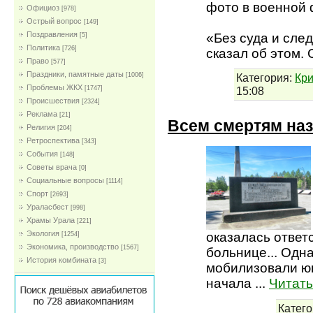
фото в военной
Официоз
[978]
Острый вопрос
[149]
Поздравления
«Без суда и сле
[5]
Политика
[726]
сказал об этом.
Право
[577]
Праздники, памятные даты
Категория:
Кр
[1006]
Проблемы ЖКХ
15:08
[1747]
Проиcшествия
[2324]
Реклама
[21]
Всем смертям на
Религия
[204]
Ретроспектива
[343]
События
[148]
Советы врача
[0]
Социальные вопросы
[1114]
Спорт
[2693]
Ураласбест
[998]
Храмы Урала
[221]
Экология
оказалась ответ
[1254]
Экономика, производство
[1567]
больнице... Одн
История комбината
[3]
мобилизовали ю
начала
...
Читать
Катего