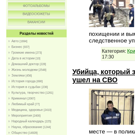
ФОТОАЛЬБОМЫ
ВИДЕОСЮЖЕТЫ
ВАКАНСИИ
похищении и вы
Разделы новостей
следственное у
Авто
[1694]
Бизнес
[937]
Категория:
Кр
Громкие имена
[273]
17:30
Дата в истории
[10]
Домашний доктор
[228]
Убийца, который 
Жизнь молодежи
[2548]
Земляки
[456]
ушел на СВО
История города
[690]
История в судьбах
[236]
Культура, творчество
[1261]
Криминал
[2067]
Любимый край
[77]
Медицина, здоровье
[2410]
Мероприятия
[2400]
Народный календарь
[225]
Наука, образование
[1244]
месте — в полик
Общество
[14928]