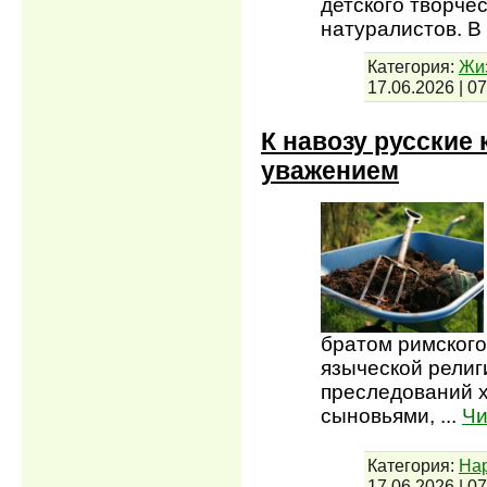
детского творче
натуралистов. В
Категория:
Жи
17.06.2026
|
07
К навозу русские 
уважением
братом римского
языческой религ
преследований х
сыновьями,
...
Чи
Категория:
На
17.06.2026
|
07