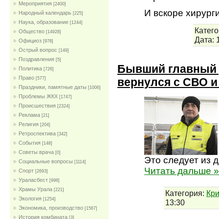
Мероприятия
[2400]
И вскоре хирург
Народный календарь
[225]
Наука, образование
[1244]
Катего
Общество
[14928]
Дата:
Официоз
[978]
Острый вопрос
[149]
Поздравления
[5]
Бывший главный 
Политика
[726]
Право
вернулся с СВО и
[577]
Праздники, памятные даты
[1006]
Проблемы ЖКХ
[1747]
Проиcшествия
[2324]
Реклама
[21]
Религия
[204]
Ретроспектива
[342]
События
[148]
Советы врача
[0]
Это следует из 
Социальные вопросы
[1114]
Читать дальше »
Спорт
[2693]
Ураласбест
[998]
Храмы Урала
[221]
Категория:
Кр
Экология
[1254]
13:30
Экономика, производство
[1567]
История комбината
[3]