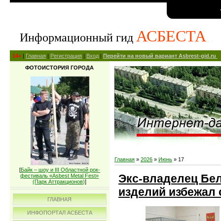
АСБЕСТА
Информационный гид
14+
|
Главная
|
Регистрация
|
Вход
|
Перейти на новый вариант Asbrest-gid.ru
ФОТОИСТОРИЯ ГОРОДА
Главная
»
2026
»
Июнь
»
17
[
Байк – шоу и III Областной рок-
Экс-владелец Бе
фестиваль «Asbest Metal Fest»
(Парк Аттракционов)
]
изделий избежал
ГЛАВНАЯ
ИНФОПОРТАЛ АСБЕСТА