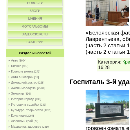
НОВОСТИ
БЛОГИ
МНЕНИЯ
ФОТОАЛЬБОМЫ
«Белоярская фа
ВИДЕОСЮЖЕТЫ
Лаврентьева, об
ВАКАНСИИ
(часть 2 статьи
(часть 2 статьи 
Разделы новостей
Авто
Категория:
Кр
[1694]
Бизнес
16:28
[937]
Громкие имена
[273]
Дата в истории
[10]
Госпиталь 3-й уд
Домашний доктор
[228]
Жизнь молодежи
[2548]
Земляки
[456]
История города
[690]
История в судьбах
[236]
Культура, творчество
[1261]
Криминал
[2067]
Любимый край
[77]
Медицина, здоровье
горвоенкомата ей
[2410]