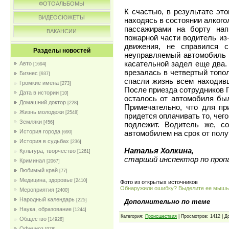
ФОТОАЛЬБОМЫ
К счастью, в результате эт
ВИДЕОСЮЖЕТЫ
находясь в состоянии алкого
пассажирами на борту на
ВАКАНСИИ
пожарной части водитель из-
движения, не справился 
Разделы новостей
неуправляемый автомобиль 
касательной задел еще два.
Авто
[1694]
врезалась в четвертый топо
Бизнес
[937]
спасли жизнь всем находив
Громкие имена
[273]
После приезда сотрудников 
Дата в истории
[10]
осталось от автомобиля был
Домашний доктор
[228]
Примечательно, что для пр
Жизнь молодежи
[2548]
придется оплачивать то, чего
Земляки
[456]
подлежит. Водитель же, с
История города
автомобилем на срок от полу
[690]
История в судьбах
[236]
Наталья Холкина,
Культура, творчество
[1261]
старший инспектор по проп
Криминал
[2067]
Любимый край
[77]
Медицина, здоровье
[2410]
Фото из открытых источников
Обнаружили ошибку? Выделите ее мыш
Мероприятия
[2400]
Народный календарь
[225]
Дополнительно по теме
Наука, образование
[1244]
Категория:
Проиcшествия
| Просмотров: 1412 | 
Общество
[14928]
Официоз