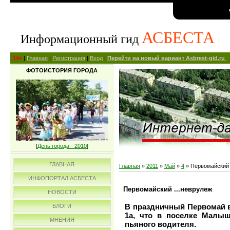
АСБЕСТА
Информационный гид
14+
|
Главная
|
Регистрация
|
Вход
|
Перейти на новый вариант Asbrest-gid.ru
ФОТОИСТОРИЯ ГОРОДА
[
День города - 2010
]
ГЛАВНАЯ
Главная
»
2011
»
Май
»
4
» Первомайский 
ИНФОПОРТАЛ АСБЕСТА
Первомайский ...неврулеж
НОВОСТИ
В праздничный Первомай в
БЛОГИ
1а, что в поселке Малыш
МНЕНИЯ
пьяного водителя.