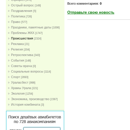
[978]
Всего комментариев:
0
Острый вопрос
[149]
Поздравления
[5]
Отправьте свою новость
Политика
[726]
Право
[577]
Праздники, памятные даты
[1006]
Проблемы ЖКХ
[1747]
Проиcшествия
[2324]
Реклама
[21]
Религия
[204]
Ретроспектива
[343]
События
[148]
Советы врача
[0]
Социальные вопросы
[1114]
Спорт
[2693]
Ураласбест
[998]
Храмы Урала
[221]
Экология
[1254]
Экономика, производство
[1567]
История комбината
[3]