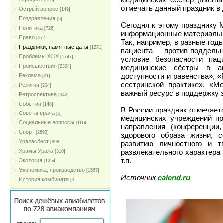
[978]
отмечать данный праздник в
Острый вопрос
[149]
Поздравления
[5]
Сегодня к этому празднику 
Политика
[726]
информационные материалы, 
Право
[577]
Так, например, в разные го
Праздники, памятные даты
[1271]
пациента — против поддельн
Проблемы ЖКХ
[1747]
условие безопасности пац
Проиcшествия
медицинские сёстры в ав
[2324]
доступности и равенства», 
Реклама
[21]
сестринской практике», «М
Религия
[204]
важный ресурс в поддержку з
Ретроспектива
[342]
События
[148]
В России праздник отмечаетс
Советы врача
[0]
медицинских учреждений пр
Социальные вопросы
[1114]
направления (конференции
Спорт
[2693]
здорового образа жизни, 
Ураласбест
развитию личностного и тв
[998]
развлекательного характера
Храмы Урала
[310]
т.п.
Экология
[1254]
Экономика, производство
[1567]
Источник
calend.ru
История комбината
[3]