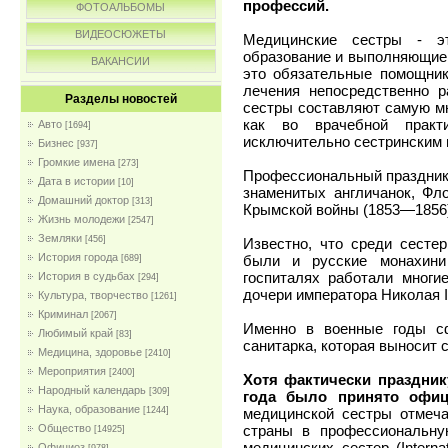
профессий.
ФОТОАЛЬБОМЫ
ВИДЕОСЮЖЕТЫ
Медицинские сестры - эт
образование и выполняющие 
ВАКАНСИИ
это обязательные помощник
лечения непосредственно 
Разделы новостей
сестры составляют самую мн
как во врачебной практ
Авто
[1694]
исключительно сестринским 
Бизнес
[937]
Громкие имена
[273]
Профессиональный праздник 
Дата в истории
[10]
знаменитых англичанок, Флор
Домашний доктор
[313]
Крымской войны (1853—1856)
Жизнь молодежи
[2547]
Земляки
[456]
Известно, что среди сесте
История города
были и русские монахини
[689]
госпиталях работали многи
История в судьбах
[294]
дочери императора Николая I
Культура, творчество
[1261]
Криминал
[2067]
Именно в военные годы сф
Любимый край
[83]
санитарка, которая выносит 
Медицина, здоровье
[2410]
Мероприятия
[2400]
Хотя фактически празднику
Народный календарь
[309]
года было принято офиц
Наука, образование
медицинской сестры отмеча
[1244]
страны в профессиональн
Общество
[14925]
медицинских сестер (Interna
Официоз