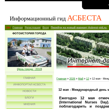
АСБЕСТА
Информационный гид
14+
|
Главная
|
Регистрация
|
Вход
|
Перейти на новый вариант Asbrest-gid.ru
ФОТОИСТОРИЯ ГОРОДА
[
День города - 2010
]
ГЛАВНАЯ
Главная
»
2026
»
Май
»
12
» 12 мая - Меж
ИНФОПОРТАЛ АСБЕСТА
12 мая - Международный день 
НОВОСТИ
Ежегодно 12 мая отмеч
БЛОГИ
(International Nurses D
МНЕНИЯ
поблагодарить и поздра