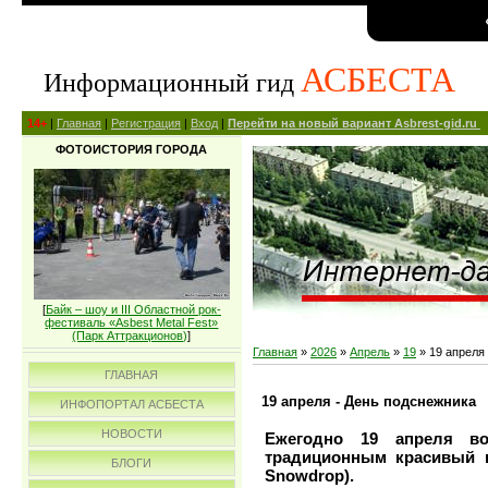
АСБЕСТА
Информационный гид
14+
|
Главная
|
Регистрация
|
Вход
|
Перейти на новый вариант Asbrest-gid.ru
ФОТОИСТОРИЯ ГОРОДА
[
Байк – шоу и III Областной рок-
фестиваль «Asbest Metal Fest»
(Парк Аттракционов)
]
Главная
»
2026
»
Апрель
»
19
» 19 апреля
ГЛАВНАЯ
19 апреля - День подснежника
ИНФОПОРТАЛ АСБЕСТА
НОВОСТИ
Ежегодно 19 апреля во
традиционным красивый в
БЛОГИ
Snowdrop).