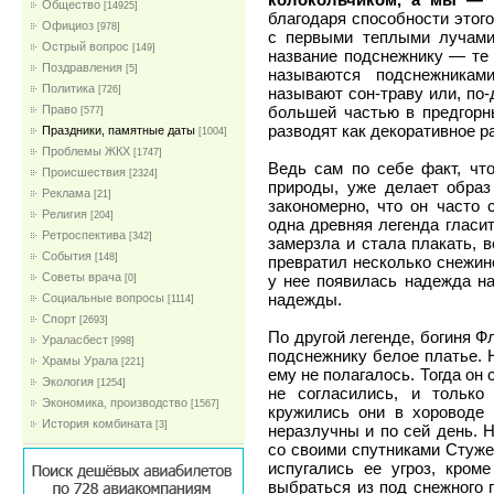
Общество
[14925]
благодаря способности этого
Официоз
[978]
с первыми теплыми лучами 
Острый вопрос
[149]
название подснежнику — те 
Поздравления
[5]
называются подснежникам
Политика
называют сон-траву или, по-
[726]
большей частью в предгорны
Право
[577]
разводят как декоративное р
Праздники, памятные даты
[1004]
Проблемы ЖКХ
[1747]
Ведь сам по себе факт, что
Проиcшествия
[2324]
природы, уже делает образ
Реклама
[21]
закономерно, что он часто 
Религия
[204]
одна древняя легенда гласит
Ретроспектива
[342]
замерзла и стала плакать, 
События
[148]
превратил несколько снежин
Советы врача
у нее появилась надежда н
[0]
надежды.
Социальные вопросы
[1114]
Спорт
[2693]
По другой легенде, богиня 
Ураласбест
[998]
подснежнику белое платье. Н
Храмы Урала
[221]
ему не полагалось. Тогда он 
Экология
[1254]
не согласились, и тольк
Экономика, производство
[1567]
кружились они в хороводе 
История комбината
[3]
неразлучны и по сей день. 
со своими спутниками Стуже
испугались ее угроз, кром
выбраться из под снежного 