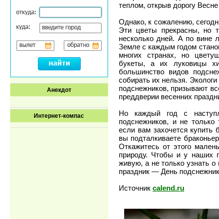
теплом, открыв дорогу Весн
Однако, к сожалению, сегод
Эти цветы прекрасны, но т
несколько дней. А по вине 
Земле с каждым годом станов
многих странах, но цвету
букеты, а их луковицы х
большинство видов подсне
собирать их нельзя. Экологи
подснежников, призывают все
Анекдот
преддверии весенних праздн
Но каждый год с наступл
Интернет-компас
подснежников, и не только
если вам захочется купить б
вы подталкиваете браконье
Откажитесь от этого мален
природу. Чтобы и у наших 
живую, а не только узнать о
праздник — День подснежник
Источник
calend.ru