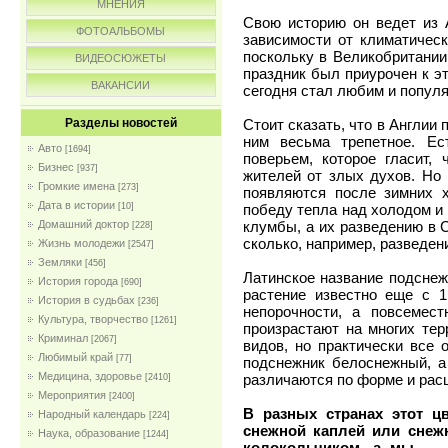
МНЕНИЯ
Свою историю он ведет из А
ФОТОАЛЬБОМЫ
зависимости от климатическ
поскольку в Великобритании
ВИДЕОСЮЖЕТЫ
праздник был приурочен к э
ВАКАНСИИ
сегодня стал любим и популя
Стоит сказать, что в Англии
Разделы новостей
ним весьма трепетное. Ес
Авто
[1694]
поверьем, которое гласит, 
Бизнес
[937]
жителей от злых духов. Но
Громкие имена
[273]
появляются после зимних х
Дата в истории
победу тепла над холодом и
[10]
клумбы, а их разведению в 
Домашний доктор
[228]
сколько, например, разведен
Жизнь молодежи
[2547]
Земляки
[456]
Латинское название подснеж
История города
[690]
растение известно еще с 1
История в судьбах
[236]
непорочности, а повсемес
Культура, творчество
[1261]
произрастают на многих тер
Криминал
[2067]
видов, но практически все
Любимый край
[77]
подснежник белоснежный, а 
Медицина, здоровье
различаются по форме и расц
[2410]
Мероприятия
[2400]
В разных странах этот ц
Народный календарь
[224]
снежной каплей или снеж
Наука, образование
[1244]
колокольчиком, а мы — 