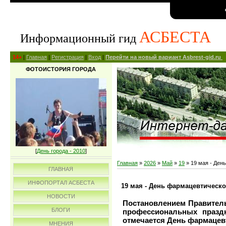
АСБЕСТА
Информационный гид
14+
|
Главная
|
Регистрация
|
Вход
|
Перейти на новый вариант Asbrest-gid.ru
ФОТОИСТОРИЯ ГОРОДА
[
День города - 2010
]
Главная
»
2026
»
Май
»
19
» 19 мая - Ден
ГЛАВНАЯ
ИНФОПОРТАЛ АСБЕСТА
19 мая - День фармацевтическо
НОВОСТИ
Постановлением Правитель
БЛОГИ
профессиональных празд
отмечается День фармацев
МНЕНИЯ