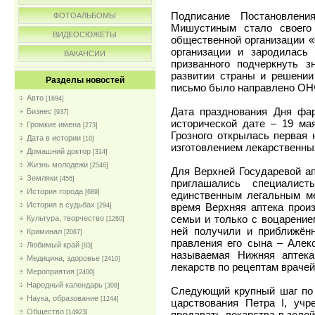
Подписание Постановлени
ФОТОАЛЬБОМЫ
Мишустиным стало своего
ВИДЕОСЮЖЕТЫ
общественной организации 
организации и зародилась 
ВАКАНСИИ
призванного подчеркнуть 
развитии страны и решении
Разделы новостей
письмо было направлено ОНФ
Авто
[1694]
Дата празднования Дня фар
Бизнес
[937]
исторической дате – 19 ма
Громкие имена
[273]
Грозного открылась первая 
Дата в истории
[10]
изготовлением лекарственны
Домашний доктор
[314]
Жизнь молодежи
[2546]
Для Верхней Государевой ап
Земляки
[456]
приглашались специалис
История города
[689]
единственным легальным ме
История в судьбах
время Верхняя аптека прои
[294]
семьи и только с воцарени
Культура, творчество
[1260]
ней получили и приближён
Криминал
[2067]
правления его сына – Алек
Любимый край
[83]
называемая Нижняя аптека
Медицина, здоровье
[2410]
лекарств по рецептам враче
Мероприятия
[2400]
Народный календарь
[308]
Следующий крупный шаг по 
Наука, образование
[1244]
царствования Петра I, учр
Общество
продавать лекарства в зеле
[14923]