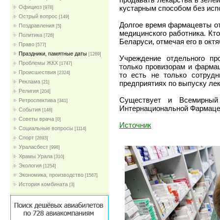
кустарным способом без исп
Официоз
[978]
Острый вопрос
[149]
Долгое время фармацевты от
Поздравления
[5]
медицинского работника. Кто
Политика
[726]
Беларуси, отмечая его в октя
Право
[577]
Праздники, памятные даты
[1269]
Учреждение отдельного пр
Проблемы ЖКХ
[1747]
только провизорам и фармац
Проиcшествия
[2324]
то есть не только сотрудн
Реклама
предприятиях по выпуску ле
[21]
Религия
[204]
Существует и Всемирный
Ретроспектива
[341]
Интернациональной Фармацев
События
[148]
Советы врача
[0]
Источник
Социальные вопросы
[1114]
Спорт
[2693]
Ураласбест
[998]
Храмы Урала
[310]
Экология
[1254]
Экономика, производство
[1567]
История комбината
[3]