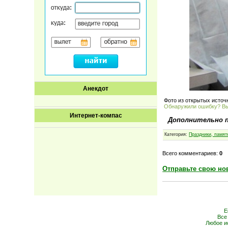
Анекдот
Фото из открытых источ
Обнаружили ошибку? В
Интернет-компас
Дополнительно 
Категория:
Праздники, памят
Всего комментариев:
0
Отправьте свою но
Е
Все
Любое и