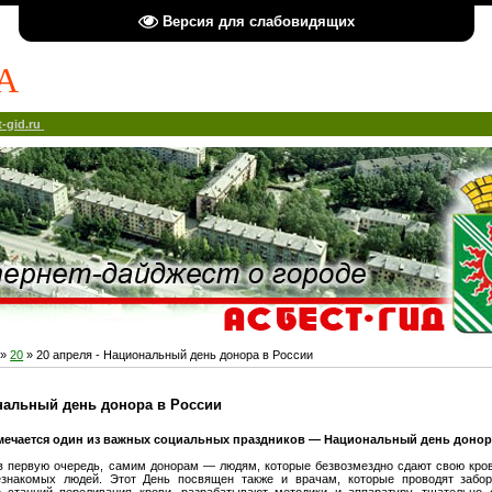
Версия для слабовидящих
А
-gid.ru
»
20
» 20 апреля - Национальный день донора в России
ональный день донора в России
тмечается один из важных социальных праздников — Национальный день донор
в первую очередь, самим донорам — людям, которые безвозмездно сдают свою кров
знакомых людей. Этот День посвящен также и врачам, которые проводят забор
е станций переливания крови, разрабатывают методики и аппаратуру, тщательно