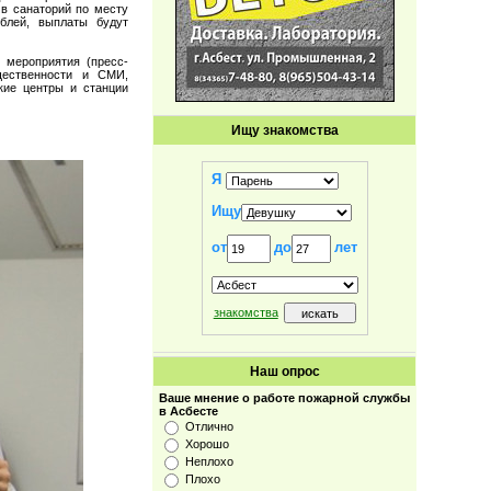
 в санаторий по месту
блей, выплаты будут
 мероприятия (пресс-
щественности и СМИ,
кие центры и станции
Ищу знакомства
Я
Ищу
от
до
лет
знакомства
Наш опрос
Ваше мнение о работе пожарной службы
в Асбесте
Отлично
Хорошо
Неплохо
Плохо