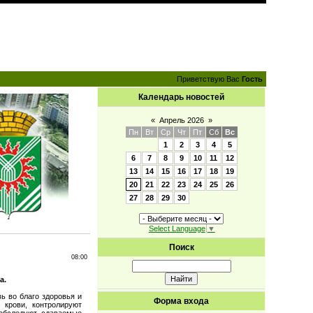
Приветствую Вас
Гость
Календарь новостей
«
Апрель 2026
»
Пн
Вт
Ср
Чт
Пт
Сб
Вс
1
2
3
4
5
6
7
8
9
10
11
12
13
14
15
16
17
18
19
20
21
22
23
24
25
26
27
28
29
30
Select Language
▼
Поиск
08:00
а.
ь во благо здоровья и
Форма входа
 крови, контролируют
 обследуют сдаваемые