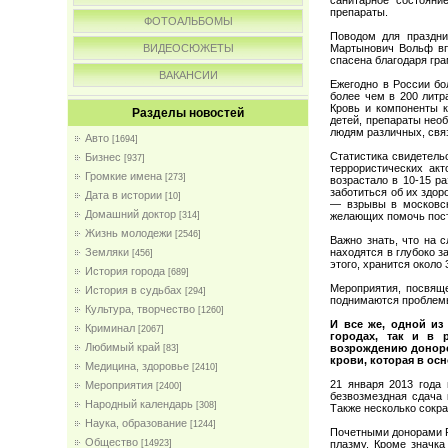
препараты.
ФОТОАЛЬБОМЫ
Поводом для праздни
Мартынович Вольф вп
ВИДЕОСЮЖЕТЫ
спасена благодаря гра
ВАКАНСИИ
Ежегодно в России бо
более чем в 200 литр
Кровь и компоненты 
Разделы новостей
детей, препараты нео
людям различных, свя
Авто
[1694]
Статистика свидетельс
Бизнес
[937]
террористических ак
Громкие имена
[273]
возрастало в 10-15 р
заботиться об их здо
Дата в истории
[10]
— взрывы в московск
Домашний доктор
желающих помочь пост
[314]
Жизнь молодежи
[2546]
Важно знать, что на 
находятся в глубоко з
Земляки
[456]
этого, хранится около
История города
[689]
Мероприятия, посвяще
История в судьбах
[294]
поднимаются проблемы
Культура, творчество
[1260]
И все же, одной из
Криминал
[2067]
городах, так и в 
Любимый край
возрождению донорс
[83]
крови, которая в ос
Медицина, здоровье
[2410]
21 января 2013 года 
Мероприятия
[2400]
безвозмездная сдача 
Народный календарь
[308]
Также несколько сокра
Наука, образование
[1244]
Почетными донорами Ро
Общество
плазму. Кроме значка
[14923]