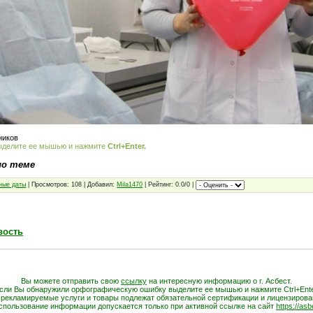
ников
ыделите ее мышью и нажмите
Ctrl+Enter.
по теме
ные даты
| Просмотров: 108 | Добавил:
Mila1470
| Рейтинг: 0.0/0 |
вость
Вы можете отправить свою
ссылку
на интересную информацию о г. Асбест.
сли Вы обнаружили орфографическую ошибку выделите ее мышью и нажмите Ctrl+Ente
 рекламируемые услуги и товары подлежат обязательной сертификации и лицензирова
спользование информации допускается только при активной ссылке на сайт
https://asb