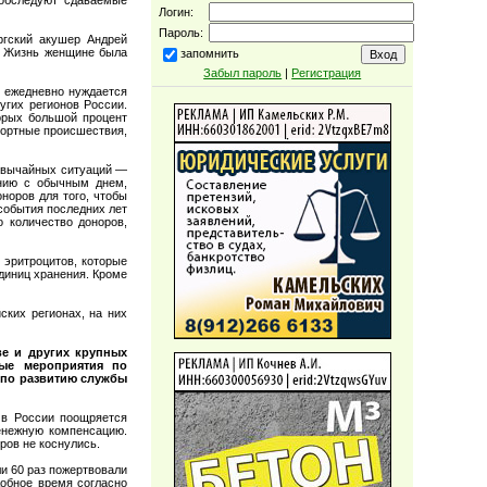
Логин:
Пароль:
ргский акушер Андрей
. Жизнь женщине была
запомнить
Забыл пароль
|
Регистрация
а ежедневно нуждается
угих регионов России.
орых большой процент
портные происшествия,
резвычайных ситуаций —
ению с обычным днем,
норов для того, чтобы
события последних лет
 количество доноров,
 эритроцитов, которые
единиц хранения. Кроме
ских регионах, на них
ве и других крупных
ные мероприятия по
 по развитию службы
 в России поощряется
енежную компенсацию.
ров не коснулись.
и 60 раз пожертвовали
добное время согласно