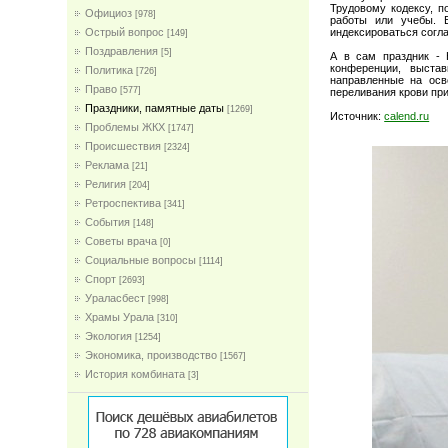
Трудовому кодексу, п
Официоз
[978]
работы или учебы. 
индексироваться согл
Острый вопрос
[149]
Поздравления
[5]
А в сам праздник - 
конференции, выста
Политика
[726]
направленные на осв
Право
[577]
переливания крови пр
Праздники, памятные даты
[1269]
Источник:
calend.ru
Проблемы ЖКХ
[1747]
Проиcшествия
[2324]
Реклама
[21]
Религия
[204]
Ретроспектива
[341]
События
[148]
Советы врача
[0]
Социальные вопросы
[1114]
Спорт
[2693]
Ураласбест
[998]
Храмы Урала
[310]
Экология
[1254]
Экономика, производство
[1567]
История комбината
[3]