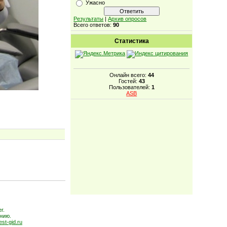
Ужасно
Результаты
|
Архив опросов
Всего ответов:
90
Статистика
Онлайн всего:
44
Гостей:
43
Пользователей:
1
ASB
r.
нию.
est-gid.ru