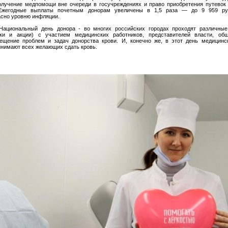
олучение медпомощи вне очереди в госучреждениях и право приобретения путевок
Ежегодные выплаты почетным донорам увеличены в 1,5 раза — до 9 959 ру
асно уровню инфляции.
Национальный день донора - во многих российских городах проходят различные
вки и акции) с участием медицинских работников, представителей власти, об
ещение проблем и задач донорства крови. И, конечно же, в этот день медицинс
инимают всех желающих сдать кровь.