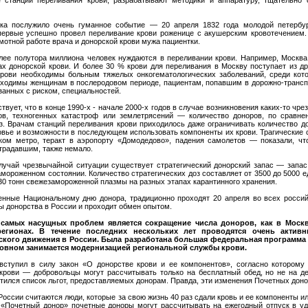
ка послужило очень гуманное событие — 20 апреля 1832 года молодой петербу
ервые успешно провел переливание крови роженице с акушерским кровотечением
мотной работе врача и донорской крови мужа пациентки.
лее полутора миллиона человек нуждаются в переливании крови. Например, Москв
ах донорской крови. И более 30 % крови для переливания в Москву поступает из др
крови необходимы больным тяжелых онкогематологических заболеваний, среди кот
бходимы женщинам в послеродовом периоде, пациентам, попавшим в дорожно-транс
занных с риском, специальностей.
твует, что в конце 1990-х - начале 2000-х годов в случае возникновения каких-то ч
тов, техногенных катастроф или землетрясений — количество доноров, по сравн
аз. Врачам станций переливания крови приходилось даже ограничивать количество до
ровье и возможности в последующем использовать компоненты их крови. Трагические 
ом метро, теракт в аэропорту «Домодедово», падения самолетов — показали, что
радавшим, также немало.
случай чрезвычайной ситуации существует стратегический донорский запас — запас
амороженном состоянии. Количество стратегических доз составляет от 3500 до 5000 
 30 тонн свежезамороженной плазмы на разных этапах карантинного хранения.
нные Национальному дню донора, традиционно проходят 20 апреля во всех россий
 донорства в России и проходит обмен опытом.
 самых насущных проблем является сокращение числа доноров, как в Моск
регионах. В течение последних нескольких лет проводятся очень актив
кого движения в России. Была разработана большая федеральная программа
новном занимается модернизацией региональной службы крови.
вступил в силу закон «О донорстве крови и ее компонентов», согласно которому
крови — добровольцы могут рассчитывать только на бесплатный обед, но не на д
тился список льгот, предоставляемых донорам. Правда, эти изменения Почетных доно
ссии считаются люди, которые за свою жизнь 40 раз сдали кровь и ее компоненты ил
 «Почетный донор» почетные доноры могут рассчитывать на ежегодный отпуск в у