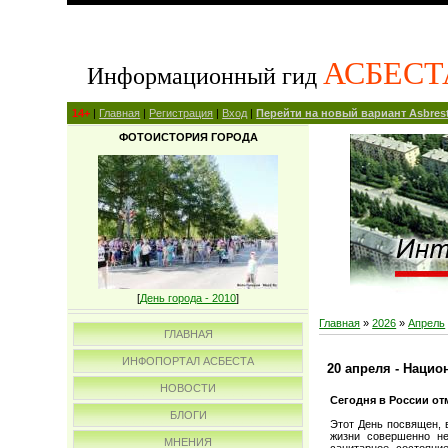
АСБЕСТ
Информационный гид
14+
|
Главная
|
Регистрация
|
Вход
|
Перейти на новый вариант Asbrest
ФОТОИСТОРИЯ ГОРОДА
[
День города - 2010
]
Главная
»
2026
»
Апрель
ГЛАВНАЯ
ИНФОПОРТАЛ АСБЕСТА
20 апреля - Наци
НОВОСТИ
Сегодня в России о
БЛОГИ
Этот День посвящен, 
жизни совершенно не
МНЕНИЯ
санитарное состояни