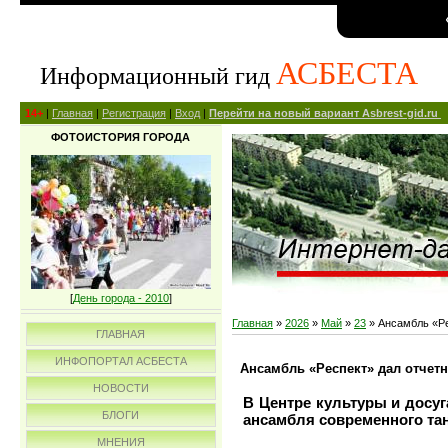
АСБЕСТА
Информационный гид
14+
|
Главная
|
Регистрация
|
Вход
|
Перейти на новый вариант Asbrest-gid.ru
ФОТОИСТОРИЯ ГОРОДА
[
День города - 2010
]
Главная
»
2026
»
Май
»
23
» Ансамбль «Ре
ГЛАВНАЯ
ИНФОПОРТАЛ АСБЕСТА
Ансамбль «Респект» дал отчет
НОВОСТИ
В Центре культуры и досуг
БЛОГИ
ансамбля современного тан
МНЕНИЯ