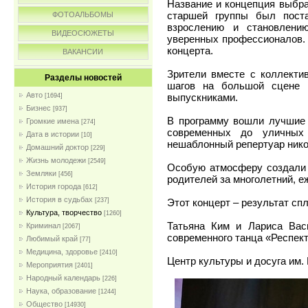
Название и концепция выбр
старшей группы был пост
ФОТОАЛЬБОМЫ
взрослению и становлен
ВИДЕОСЮЖЕТЫ
уверенных профессионалов. 
концерта.
ВАКАНСИИ
Зрители вместе с коллекти
Разделы новостей
шагов на большой сцене п
Авто
выпускниками.
[1694]
Бизнес
[937]
В программу вошли лучшие 
Громкие имена
[274]
современных до уличных 
Дата в истории
[10]
нешаблонный репертуар нико
Домашний доктор
[229]
Жизнь молодежи
[2549]
Особую атмосферу создали 
Земляки
[456]
родителей за многолетний, е
История города
[612]
История в судьбах
Этот концерт – результат сп
[237]
Культура, творчество
[1260]
Татьяна Ким и Лариса Васи
Криминал
[2067]
современного танца «Респект
Любимый край
[77]
Медицина, здоровье
[2410]
Центр культуры и досуга им. 
Мероприятия
[2401]
Народный календарь
[226]
Наука, образование
[1244]
Общество
[14930]