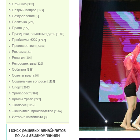
Официоз
[978]
Острый вопрос
[149]
Поздравления
[5]
Политика
[726]
Право
[577]
Праздники, памятные даты
[1009]
Проблемы ЖКХ
[1747]
Проиcшествия
[2324]
Реклама
[21]
Религия
[204]
Ретроспектива
[326]
События
[148]
Советы врача
[0]
Социальные вопросы
[1114]
Спорт
[2693]
Ураласбест
[999]
Храмы Урала
[222]
Экология
[1254]
Экономика, производство
[1567]
История комбината
[3]