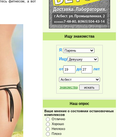
тесь фитнесом, а вот
Ищу знакомства
Я
Ищу
от
до
лет
знакомства
Наш опрос
Ваше мнение о состоянии остановочных
комплексов
Отлично
Хорошо
Неплохо
Плохо