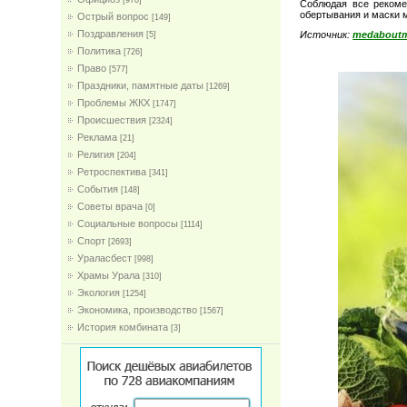
[978]
Соблюдая все рекоме
обертывания и маски 
Острый вопрос
[149]
Поздравления
Источник:
medaboutm
[5]
Политика
[726]
Право
[577]
Праздники, памятные даты
[1269]
Проблемы ЖКХ
[1747]
Проиcшествия
[2324]
Реклама
[21]
Религия
[204]
Ретроспектива
[341]
События
[148]
Советы врача
[0]
Социальные вопросы
[1114]
Спорт
[2693]
Ураласбест
[998]
Храмы Урала
[310]
Экология
[1254]
Экономика, производство
[1567]
История комбината
[3]