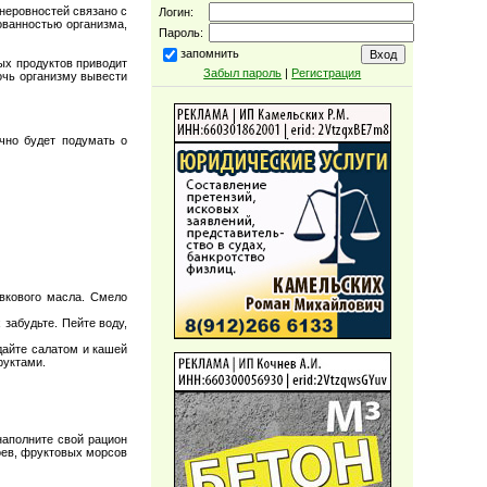
неровностей связано с
Логин:
ванностью организма,
Пароль:
запомнить
ых продуктов приводит
Забыл пароль
|
Регистрация
очь организму вывести
чно будет подумать о
вкового масла. Смело
забудьте. Пейте воду,
дайте салатом и кашей
руктами.
наполните свой рацион
оев, фруктовых морсов