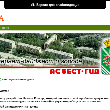
Версия для слабовидящих
А
-gid.ru
0
» Антицеллюлитная диета
диета
ету разработал Николь Ронсар, который посвятил этой проблеме целую книгу
овительном курсе питания и способна улучшить работу всего организма.
бой антицеллюлитная диета