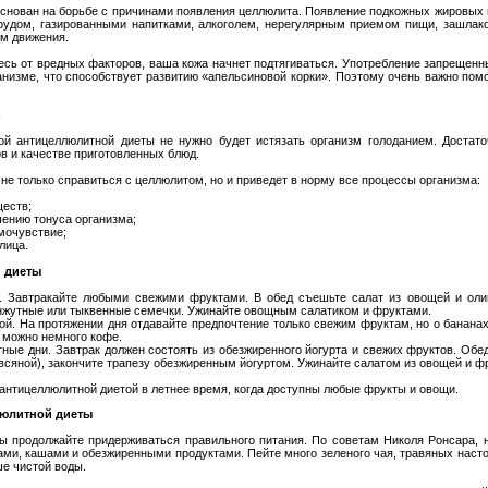
основан на борьбе с причинами появления целлюлита. Появление подкожных жировых 
удом, газированными напитками, алкоголем, нерегулярным приемом пищи, зашлако
ом движения.
тесь от вредных факторов, ваша кожа начнет подтягиваться. Употребление запрещенн
ганизме, что способствует развитию «апельсиновой корки». Поэтому очень важно пом
а
й антицеллюлитной диеты не нужно будет истязать организм голоданием. Достато
в и качестве приготовленных блюд.
не только справиться с целлюлитом, но и приведет в норму все процессы организма:
еств;
нию тонуса организма;
очувствие;
лица.
 диеты
автракайте любыми свежими фруктами. В обед съешьте салат из овощей и оли
унжутные или тыквенные семечки. Ужинайте овощным салатиком и фруктами.
. На протяжении дня отдавайте предпочтение только свежим фруктам, но о бананах 
, можно немного кофе.
е дни. Завтрак должен состоять из обезжиренного йогурта и свежих фруктов. Обе
овсяной), закончите трапезу обезжиренным йогуртом. Ужинайте салатом из овощей и ф
 антицеллюлитной диетой в летнее время, когда доступны любые фрукты и овощи.
люлитной диеты
ы продолжайте придерживаться правильного питания. По советам Николя Ронсара, 
ами, кашами и обезжиренными продуктами. Пейте много зеленого чая, травяных наст
ше чистой воды.