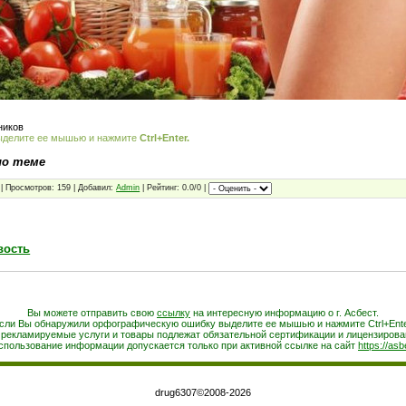
ников
ыделите ее мышью и нажмите
Ctrl+Enter.
по теме
| Просмотров: 159 | Добавил:
Admin
| Рейтинг: 0.0/0 |
вость
Вы можете отправить свою
ссылку
на интересную информацию о г. Асбест.
сли Вы обнаружили орфографическую ошибку выделите ее мышью и нажмите Ctrl+Ente
 рекламируемые услуги и товары подлежат обязательной сертификации и лицензирова
спользование информации допускается только при активной ссылке на сайт
https://asb
drug6307©2008-2026