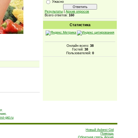
Ужасно
Результаты
|
Архив опросов
Всего ответов:
160
Статистика
Онлайн всего:
38
Гостей:
38
Пользователей:
0
r.
нию.
est-gid.ru
Новый Asbest Gid
Помощь
Обратная связь
Архив