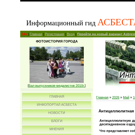
АСБЕСТ
Информационный гид
14+
|
Главная
|
Регистрация
|
Вход
|
Перейти на новый вариант Asbrest
ФОТОИСТОРИЯ ГОРОДА
[
Бал выпускников-медалистов 2010г.
]
ГЛАВНАЯ
Главная
»
2026
»
Май
»
1
ИНФОПОРТАЛ АСБЕСТА
Антицеллюлитная 
НОВОСТИ
Антицеллюлитную ди
БЛОГИ
десятидневном оздор
МНЕНИЯ
Что представляет со