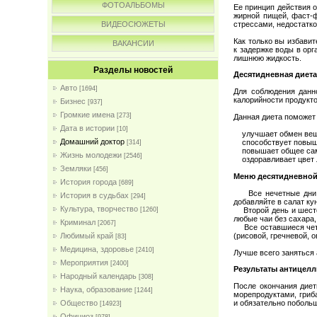
ФОТОАЛЬБОМЫ
Ее принцип действия 
жирной пищей, фаст-ф
ВИДЕОСЮЖЕТЫ
стрессами, недостатк
Как только вы избави
ВАКАНСИИ
к задержке воды в ор
лишнюю жидкость.
Разделы новостей
Десятидневная диет
Авто
[1694]
Для соблюдения данно
калорийности продукто
Бизнес
[937]
Громкие имена
[273]
Данная диета поможет 
Дата в истории
[10]
улучшает обмен вещ
Домашний доктор
способствует повыше
[314]
повышает общее сам
Жизнь молодежи
[2546]
оздоравливает цвет 
Земляки
[456]
Меню десятидневной
История города
[689]
Все нечетные дни. З
История в судьбах
[294]
добавляйте в салат к
Культура, творчество
Второй день и шестой
[1260]
любые чаи без сахара
Криминал
[2067]
Все оставшиеся четны
(рисовой, гречневой, 
Любимый край
[83]
Медицина, здоровье
[2410]
Лучше всего заняться
Мероприятия
[2400]
Результаты антицел
Народный календарь
[308]
После окончания диет
Наука, образование
[1244]
морепродуктами, гриб
и обязательно поболь
Общество
[14923]
Официоз