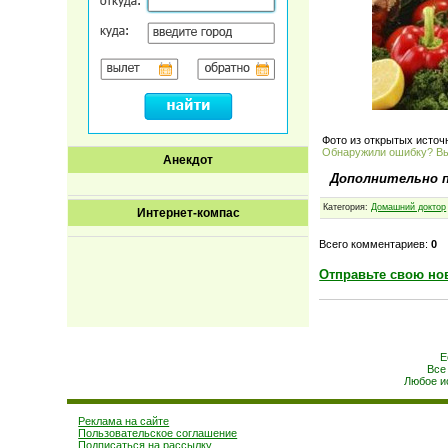
Фото из открытых источ
Обнаружили ошибку? В
Анекдот
Дополнительно 
Категория:
Домашний доктор
Интернет-компас
Всего комментариев:
0
Отправьте свою но
Е
Все
Любое и
Реклама на сайте
Пользовательское соглашение
Подписаться на рассылку