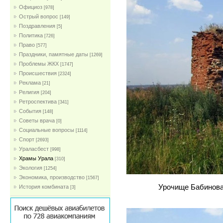
Официоз
[978]
Острый вопрос
[149]
Поздравления
[5]
Политика
[726]
Право
[577]
Праздники, памятные даты
[1269]
Проблемы ЖКХ
[1747]
Проиcшествия
[2324]
Реклама
[21]
Религия
[204]
Ретроспектива
[341]
События
[148]
Советы врача
[0]
Социальные вопросы
[1114]
Спорт
[2693]
Ураласбест
[998]
Храмы Урала
[310]
Экология
[1254]
Экономика, производство
[1567]
Урочище Бабинова
История комбината
[3]