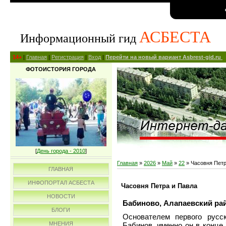
АСБЕСТА
Информационный гид
14+
|
Главная
|
Регистрация
|
Вход
|
Перейти на новый вариант Asbrest-gid.ru
ФОТОИСТОРИЯ ГОРОДА
[
День города - 2010
]
Главная
»
2026
»
Май
»
22
» Часовня Петр
ГЛАВНАЯ
ИНФОПОРТАЛ АСБЕСТА
Часовня Петра и Павла
НОВОСТИ
Бабиново, Алапаевский рай
БЛОГИ
Основателем первого русс
МНЕНИЯ
Бабинов, именно он в конце 