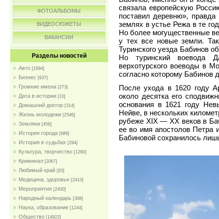
связала европейскую Россию
ФОТОАЛЬБОМЫ
поставил деревню», правда 
землях в устье Режа в те го
ВИДЕОСЮЖЕТЫ
Но более могущественные ве
ВАКАНСИИ
у тех все новые земли. Так
Туринского уезда Бабинов об
Разделы новостей
Но туринский воевода Д
верхотурского воеводы в Мо
Авто
[1694]
согласно которому Бабинов 
Бизнес
[937]
После ухода в 1620 году А
Громкие имена
[273]
около десятка его сподвижн
Дата в истории
[10]
основания в 1621 году Нев
Домашний доктор
[314]
Нейве, в нескольких километ
Жизнь молодежи
[2546]
рубеже XIX — XX веков в Ба
Земляки
[456]
ее во имя апостолов Петра и
История города
[689]
Бабиновой сохранилось лишь
История в судьбах
[294]
Культура, творчество
[1260]
Криминал
[2067]
Любимый край
[83]
Медицина, здоровье
[2410]
Мероприятия
[2400]
Народный календарь
[308]
Наука, образование
[1244]
Общество
[14923]