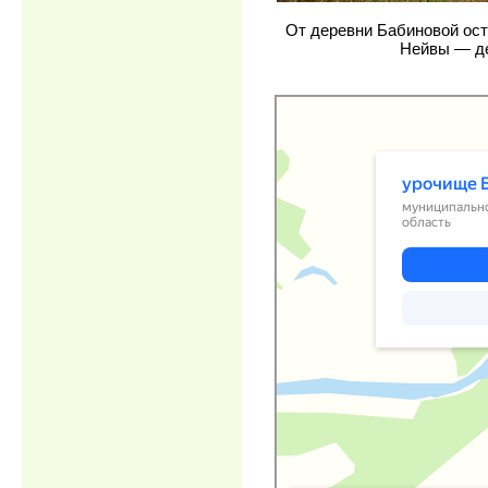
От деревни Бабиновой ост
Нейвы — де