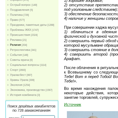
1) хорошее здоровье;
[978]
2) отсутствие препятствий
Острый вопрос
[149]
под уголовным следствием);
Поздравления
[5]
3) обеспечение безопаснос
Политика
[726]
4) наличие у женщины сопр
Право
[577]
Праздники, памятные даты
[1268]
При совершении хаджа мусу
Проблемы ЖКХ
[1747]
1) облачиться в одеяния
Проиcшествия
[2324]
физической и духовной чис
Реклама
2) совершить первый обход 
[21]
которой мусульмане обраща
Религия
[204]
3) совершить стояние в до
Ретроспектива
[341]
4) совершить второй (про
События
[148]
Арафат.
Советы врача
[0]
Социальные вопросы
[1114]
После облачения в ритуаль
Спорт
[2693]
к Всевышнему со следующ
Ураласбест
[997]
Тебе! Вот я перед Тобой! В
Храмы Урала
Тебе!»
.
[309]
Экология
[1254]
Во время нахождения палом
Экономика, производство
[1567]
некоторые действия, кото
История комбината
[3]
занятие торговлей, супружес
Источник