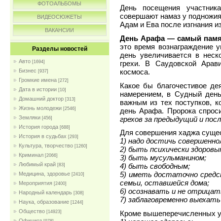
ФОТОАЛЬБОМЫ
День посещения участник
совершают намаз у подножия.
ВИДЕОСЮЖЕТЫ
Адам и Ева после изгнания из
ВАКАНСИИ
День Арафа — самый памя
это время вознаграждение ув
Разделы новостей
день увеличивается в неск
Авто
грехи. В Саудовской Арав
[1694]
космоса.
Бизнес
[937]
Громкие имена
[272]
Какое бы благочестивое де
Дата в истории
[10]
намерением, в Судный день
Домашний доктор
[313]
важным из тех поступков, к
Жизнь молодежи
[2546]
день Арафа. Пророка спроси
Земляки
грехов за предыдущий и пос
[456]
История города
[688]
Для совершения хаджа сущес
История в судьбах
[293]
1) надо достичь совершенно
Культура, творчество
[1260]
2) быть психически здоровы
Криминал
[2066]
3) быть мусульманином;
Любимый край
4) быть свободным;
[83]
5) иметь достаточно средс
Медицина, здоровье
[2410]
семьи, оставшейся дома;
Мероприятия
[2400]
6) осознавать и не отрица
Народный календарь
[308]
7) заблаговременно выехать
Наука, образование
[1244]
Общество
Кроме вышеперечисленных ус
[14923]
Официоз