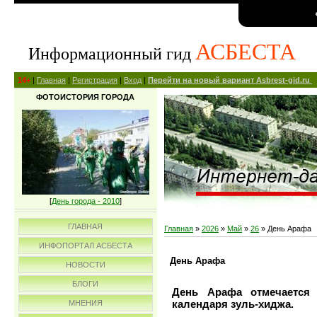
АСБЕСТА
Информационный гид
14+
|
Главная
|
Регистрация
|
Вход
|
Перейти на новый вариант Asbrest-gid.ru
ФОТОИСТОРИЯ ГОРОДА
[
День города - 2010
]
ГЛАВНАЯ
Главная
»
2026
»
Май
»
26
» День Арафа
ИНФОПОРТАЛ АСБЕСТА
День Арафа
НОВОСТИ
БЛОГИ
День Арафа отмечается 
календаря зуль-хиджа.
МНЕНИЯ