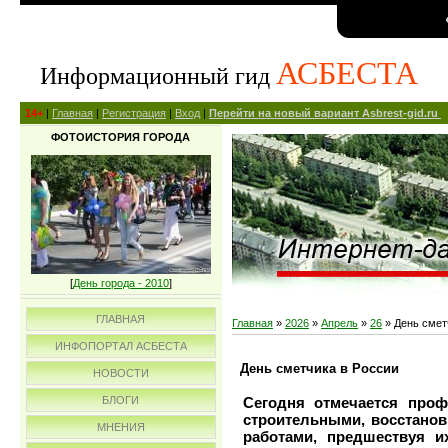
АСБЕСТА
Информационный гид
14+
|
Главная
|
Регистрация
|
Вход
|
Перейти на новый вариант Asbrest-gid.ru
ФОТОИСТОРИЯ ГОРОДА
[
День города - 2010
]
ГЛАВНАЯ
Главная
»
2026
»
Апрель
»
26
» День смет
ИНФОПОРТАЛ АСБЕСТА
День сметчика в России
НОВОСТИ
Сегодня отмечается проф
БЛОГИ
строительными, восстано
МНЕНИЯ
работами, предшествуя и