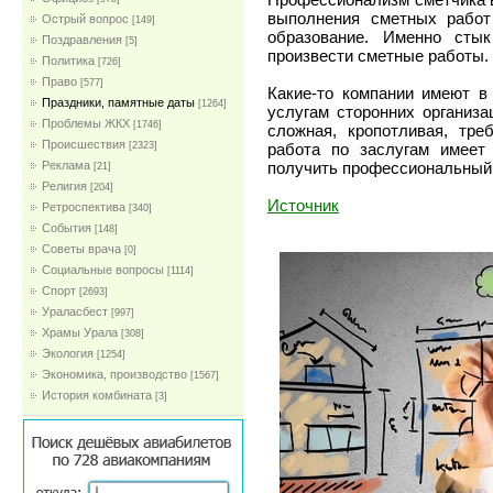
выполнения сметных работ
Острый вопрос
[149]
образование. Именно стык
Поздравления
[5]
произвести сметные работы.
Политика
[726]
Право
[577]
Какие-то компании имеют в
Праздники, памятные даты
[1264]
услугам сторонних организа
Проблемы ЖКХ
[1746]
сложная, кропотливая, тре
Проиcшествия
работа по заслугам имеет
[2323]
получить профессиональный 
Реклама
[21]
Религия
[204]
Источник
Ретроспектива
[340]
События
[148]
Советы врача
[0]
Социальные вопросы
[1114]
Спорт
[2693]
Ураласбест
[997]
Храмы Урала
[308]
Экология
[1254]
Экономика, производство
[1567]
История комбината
[3]