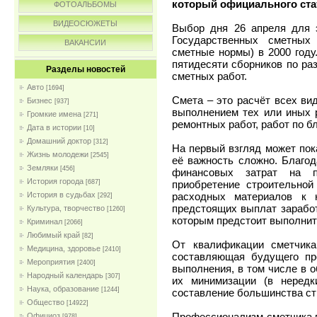
который официального стат
ФОТОАЛЬБОМЫ
ВИДЕОСЮЖЕТЫ
Выбор дня 26 апреля для э
Государственных сметных
ВАКАНСИИ
сметные нормы) в 2000 году
пятидесяти сборников по ра
Разделы новостей
сметных работ.
Авто
[1694]
Смета – это расчёт всех ви
Бизнес
[937]
выполнением тех или иных 
Громкие имена
[271]
ремонтных работ, работ по б
Дата в истории
[10]
Домашний доктор
[312]
На первый взгляд может пока
Жизнь молодежи
[2545]
её важность сложно. Благод
Земляки
[456]
финансовых затрат на п
История города
приобретение строительной
[687]
расходных материалов к 
История в судьбах
[292]
предстоящих выплат заработ
Культура, творчество
[1260]
которым предстоит выполнит
Криминал
[2066]
Любимый край
[82]
От квалификации сметчика
Медицина, здоровье
[2410]
составляющая будущего про
Мероприятия
[2400]
выполнения, в том числе в о
Народный календарь
[307]
их минимизации (в нередк
Наука, образование
[1244]
составление большинства ст
Общество
[14922]
Профессионализм сметчика в
Официоз
[978]