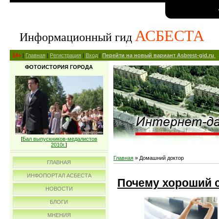
АСБЕСТА
Информационный гид
14+
|
Главная
|
Регистрация
|
Вход
|
Перейти на новый вариант Asbrest-gid.ru
ФОТОИСТОРИЯ ГОРОДА
[
Бал выпускников-медалистов
2010г.
]
Главная
»
Домашний доктор
ГЛАВНАЯ
ИНФОПОРТАЛ АСБЕСТА
Почему хороший с
НОВОСТИ
БЛОГИ
МНЕНИЯ