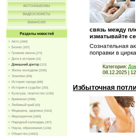
ФОТОАЛЬБОМЫ
ВИДЕОСЮЖЕТЫ
ВАКАНСИИ
связь между пл
Разделы новостей
изматывайте се
Авто
[1694]
Сознательная ак
Бизнес
[937]
поправки в цир
Громкие имена
[272]
Дата в истории
[10]
Домашний доктор
[313]
Категория:
До
Жизнь молодежи
[2545]
08.12.2025
|
12
Земляки
[456]
История города
[688]
Избыточная потл
История в судьбах
[293]
Культура, творчество
[1260]
Криминал
[2066]
Любимый край
[83]
Медицина, здоровье
[2410]
Мероприятия
[2400]
Народный календарь
[307]
Наука, образование
[1244]
Общество
[14922]