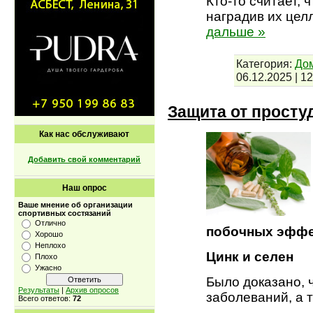
Кто-то считает,
наградив их це
дальше »
Категория:
До
06.12.2025
|
12
Защита от просту
Как нас обслуживают
Добавить свой комментарий
Наш опрос
Ваше мнение об организации
спортивных состязаний
Отлично
побочных эффек
Хорошо
Неплохо
Цинк и селен
Плохо
Ужасно
Было доказано, 
Результаты
|
Архив опросов
заболеваний, а 
Всего ответов:
72