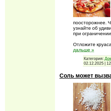
поосторожнее. 
узнайте об удив
при ограничении
Отложите круаса
дальше »
Категория:
До
02.12.2025
|
12
Соль может вызва