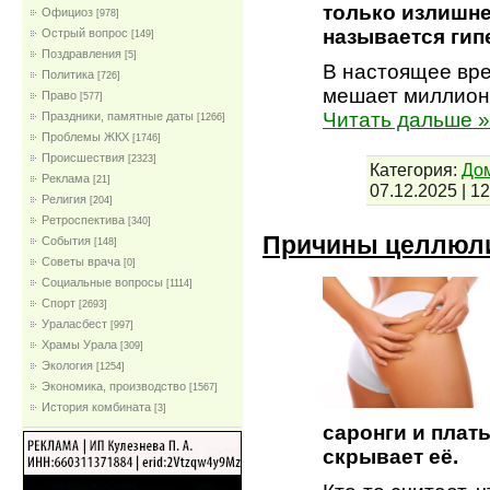
только излишне
Официоз
[978]
называется гип
Острый вопрос
[149]
Поздравления
[5]
В настоящее вре
Политика
[726]
мешает миллион
Право
[577]
Читать дальше »
Праздники, памятные даты
[1266]
Проблемы ЖКХ
[1746]
Проиcшествия
[2323]
Категория:
До
Реклама
[21]
07.12.2025
|
12
Религия
[204]
Ретроспектива
[340]
Причины целлюли
События
[148]
Советы врача
[0]
Социальные вопросы
[1114]
Спорт
[2693]
Ураласбест
[997]
Храмы Урала
[309]
Экология
[1254]
Экономика, производство
[1567]
История комбината
[3]
саронги и плать
скрывает её.