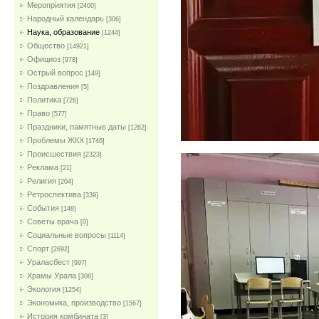
Мероприятия
[2400]
Народный календарь
[306]
Наука, образование
[1244]
Общество
[14921]
Официоз
[978]
Острый вопрос
[149]
Поздравления
[5]
Политика
[726]
Право
[577]
Праздники, памятные даты
[1262]
Проблемы ЖКХ
[1746]
Проиcшествия
[2323]
Реклама
[21]
Религия
[204]
Ретроспектива
[339]
События
[148]
Советы врача
[0]
Социальные вопросы
[1114]
Спорт
[2692]
Ураласбест
[997]
Храмы Урала
[308]
Экология
[1254]
Экономика, производство
[1567]
История комбината
[3]