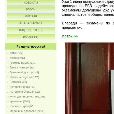
Уже 1 июня выпускники сдаду
НОВОСТИ
проведения ЕГЭ задейств
экзаменам допущены 252 уч
БЛОГИ
специалистов и общественн
МНЕНИЯ
Впереди — экзамены по ру
ФОТОАЛЬБОМЫ
предметам.
ВИДЕОСЮЖЕТЫ
Источник
ВАКАНСИИ
Разделы новостей
Авто
[1694]
Бизнес
[937]
Громкие имена
[271]
Дата в истории
[10]
Домашний доктор
[312]
Жизнь молодежи
[2545]
Земляки
[456]
История города
[687]
История в судьбах
[292]
Культура, творчество
[1258]
Криминал
[2066]
Любимый край
[82]
Медицина, здоровье
[2410]