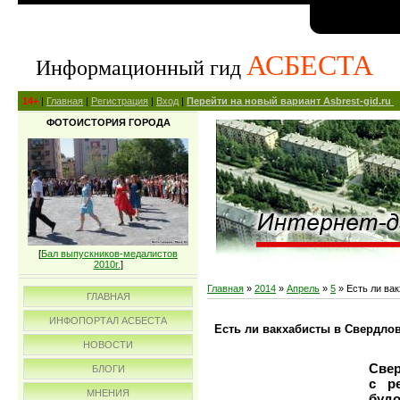
АСБЕСТА
Информационный гид
14+
|
Главная
|
Регистрация
|
Вход
|
Перейти на новый вариант Asbrest-gid.ru
ФОТОИСТОРИЯ ГОРОДА
[
Бал выпускников-медалистов
2010г.
]
Главная
»
2014
»
Апрель
»
5
» Есть ли ва
ГЛАВНАЯ
ИНФОПОРТАЛ АСБЕСТА
Есть ли вакхабисты в Свердло
НОВОСТИ
Све
БЛОГИ
с р
МНЕНИЯ
буд