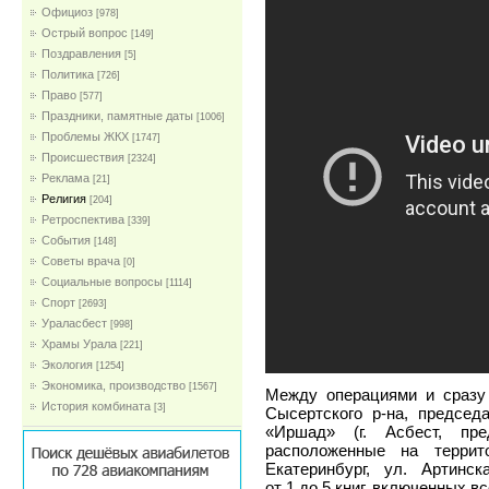
Официоз
[978]
Острый вопрос
[149]
Поздравления
[5]
Политика
[726]
Право
[577]
Праздники, памятные даты
[1006]
Проблемы ЖКХ
[1747]
Проиcшествия
[2324]
Реклама
[21]
Религия
[204]
Ретроспектива
[339]
События
[148]
Советы врача
[0]
Социальные вопросы
[1114]
Спорт
[2693]
Ураласбест
[998]
Храмы Урала
[221]
Экология
[1254]
Экономика, производство
[1567]
Между операциями и сразу
История комбината
[3]
Сысертского р-на, предсе
«Иршад» (г. Асбест, пр
расположенные на террит
Екатеринбург, ул. Артинс
от 1 до 5 книг, включенных в