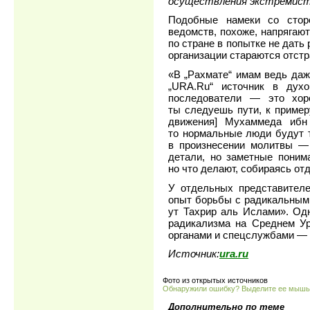
осуществления экстремист
Подобные намеки со стор
ведомств, похоже, напрягаю
по стране в попытке не дать
организации стараются отст
«В „Рахмате“ имам ведь даж
„URA.Ru“ источник в дух
последователи — это хор
ты следуешь пути, к примеру
движения] Мухаммеда ибн
то нормальные люди будут 
в произнесении молитвы — 
детали, но заметные поним
но что делают, собираясь от
У отдельных представител
опыт борьбы с радикальными
ут Тахрир аль Ислами». Од
радикализма на Среднем Ур
органами и спецслужбами — 
Источник:
ura.ru
Фото из открытых источников
Обнаружили ошибку? Выделите ее мыш
Дополнительно по теме