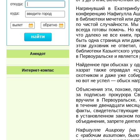
Нагрянувший в Екатеринб
конференцию Нафигулла Аши
в библиотеки мечетей или д
по чистой случайности. Мы 
всегда готовы помочь. Но ю
что далеко не все книги, 
быть одна страница или даж
этом духовник не ответил,
библиотеки Казыятского упр
Анекдот
в Первоуральске и является
Найденное при обысках у од
хазрат также оправдал «с
Интернет-компас
охотником и даже уже соби
но вот не успел — обыск наг
Объяснения эти, похоже, пр
за подписью прокурора Св
вручили в Первоуральске,
в течение двенадцати меся
факты, свидетельствующие 
в установленном законом п
объединения, запрете деятел
Нафигулле Аширову (на 
с «рабочим визитом», был