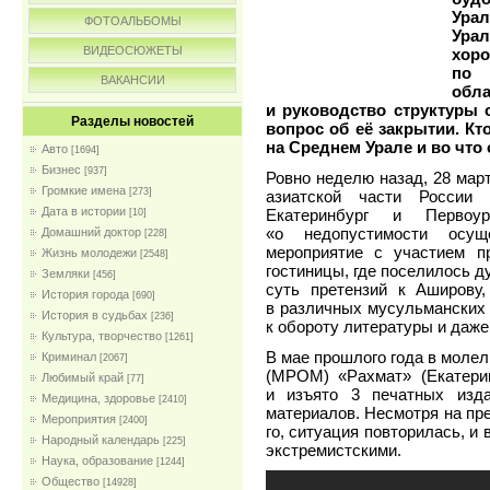
Ура
ФОТОАЛЬБОМЫ
Урал
ВИДЕОСЮЖЕТЫ
хоро
по 
ВАКАНСИИ
обл
и руководство структуры 
Разделы новостей
вопрос об её закрытии. К
на Среднем Урале и во что 
Авто
[1694]
Бизнес
[937]
Ровно неделю назад, 28 мар
Громкие имена
[273]
азиатской части России
Дата в истории
Екатеринбург и Первоу
[10]
«о недопустимости осуще
Домашний доктор
[228]
мероприятие с участием п
Жизнь молодежи
[2548]
гостиницы, где поселилось д
Земляки
[456]
суть претензий к Аширову
История города
[690]
в различных мусульманских
История в судьбах
[236]
к обороту литературы и даже
Культура, творчество
[1261]
В мае прошлого года в моле
Криминал
[2067]
(МРОМ) «Рахмат» (Екатерин
Любимый край
[77]
и изъято 3 печатных изда
Медицина, здоровье
[2410]
материалов. Несмотря на пре
Мероприятия
[2400]
го, ситуация повторилась, и
Народный календарь
[225]
экстремистскими.
Наука, образование
[1244]
Общество
[14928]