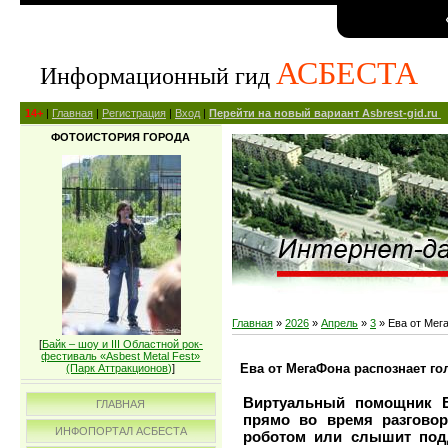
АСБЕСТА
Информационный гид
14+
|
Главная
|
Регистрация
|
Вход
|
Перейти на новый вариант Asbrest-gid.ru
ФОТОИСТОРИЯ ГОРОДА
Главная
»
2026
»
Апрель
»
3
» Ева от Мег
[
Байк – шоу и III Областной рок-
фестиваль «Asbest Metal Fest»
Ева от МегаФона распознает г
(Парк Аттракционов)
]
Виртуальный помощник Е
ГЛАВНАЯ
прямо во время разговор
ИНФОПОРТАЛ АСБЕСТА
роботом или слышит подд