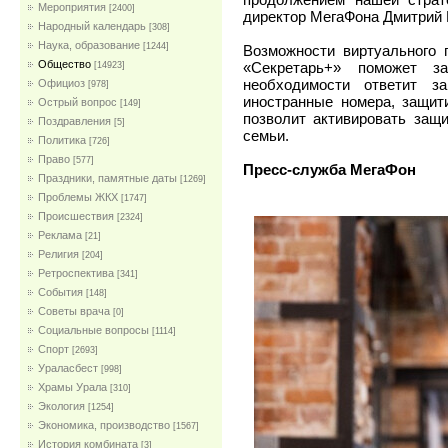
Мероприятия
[2400]
директор МегаФона Дмитрий 
Народный календарь
[308]
Наука, образование
[1244]
Возможности виртуального 
Общество
«Секретарь+» поможет з
[14923]
необходимости ответит з
Официоз
[978]
иностранные номера, защит
Острый вопрос
[149]
позволит активировать защ
Поздравления
[5]
семьи.
Политика
[726]
Право
[577]
Пресс-служба МегаФон
Праздники, памятные даты
[1269]
Проблемы ЖКХ
[1747]
Проиcшествия
[2324]
Реклама
[21]
Религия
[204]
Ретроспектива
[341]
События
[148]
Советы врача
[0]
Социальные вопросы
[1114]
Спорт
[2693]
Ураласбест
[998]
Храмы Урала
[310]
Экология
[1254]
Экономика, производство
[1567]
История комбината
[3]