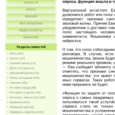
опроса, функция вошла в 
НОВОСТИ
Виртуальный ассистент Е
БЛОГИ
дозвонился робот или голос
МНЕНИЯ
определяет признаки синт
звуковой волны. Причем Ева
ФОТОАЛЬБОМЫ
уведомление о доставке тов
ВИДЕОСЮЖЕТЫ
голос настоящего челове
знаменитости. Мошенники 
ВАКАНСИИ
нейросети.
Разделы новостей
О том, что голос собеседник
разговора. В случае, есл
Авто
[1694]
мошенничества, звонок будет
Бизнес
[937]
режиме реального времени, 
Громкие имена
[273]
— Ева сообщает абоненту о 
Дата в истории
[10]
отметить, что признаки си
Домашний доктор
[314]
мошенничества: это может 
Жизнь молодежи
[2546]
иных сервисах. Таких робот
Земляки
[456]
ними прерывать не будет.
История города
[689]
«Функция по защите от голо
История в судьбах
[294]
опроса о самых ожидаемых 
Культура, творчество
[1260]
пользоваться такой услуго
Криминал
[2067]
сервиса стало не только
Любимый край
[83]
мошенничества и усложнения
Медицина, здоровье
[2410]
продолжением нашей страт