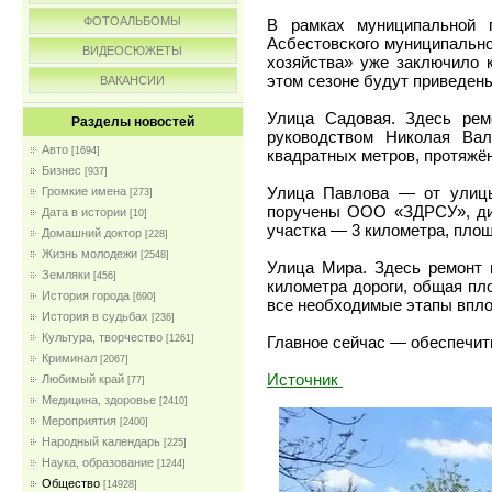
ФОТОАЛЬБОМЫ
В рамках муниципальной п
Асбестовского муниципально
ВИДЕОСЮЖЕТЫ
хозяйства» уже заключило к
этом сезоне будут приведены
ВАКАНСИИ
Улица Садовая. Здесь ре
Разделы новостей
руководством Николая Ва
Авто
[1694]
квадратных метров, протяжён
Бизнес
[937]
Улица Павлова — от улицы
Громкие имена
[273]
поручены ООО «ЗДРСУ», дир
Дата в истории
[10]
участка — 3 километра, пло
Домашний доктор
[228]
Жизнь молодежи
[2548]
Улица Мира. Здесь ремонт 
Земляки
[456]
километра дороги, общая пл
История города
[690]
все необходимые этапы вплот
История в судьбах
[236]
Культура, творчество
Главное сейчас — обеспечит
[1261]
Криминал
[2067]
Источник
Любимый край
[77]
Медицина, здоровье
[2410]
Мероприятия
[2400]
Народный календарь
[225]
Наука, образование
[1244]
Общество
[14928]