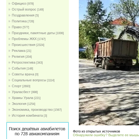
Официоз
[978]
Острый вопрос
[149]
Поздравления
[5]
Политика
[726]
Право
[577]
Праздники, памятные даты
[1006]
Проблемы ЖКХ
[1747]
Проиcшествия
[2324]
Реклама
[21]
Религия
[204]
Ретроспектива
[343]
События
[148]
Советы врача
[0]
Социальные вопросы
[1114]
Спорт
[2693]
Ураласбест
[998]
Храмы Урала
[221]
Экология
[1254]
Экономика, производство
[1567]
История комбината
[3]
Фото из открытых источников
Обнаружили ошибку? Выделите ее мыш