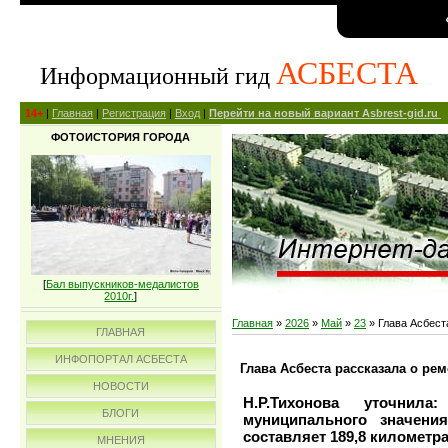
АСБЕСТА
Информационный гид
14+
|
Главная
|
Регистрация
|
Вход
|
Перейти на новый вариант Asbrest-gid.ru
ФОТОИСТОРИЯ ГОРОДА
[
Бал выпускников-медалистов
2010г.
]
Главная
»
2026
»
Май
»
23
» Глава Асбест
ГЛАВНАЯ
ИНФОПОРТАЛ АСБЕСТА
Глава Асбеста рассказала о рем
НОВОСТИ
Н.Р.Тихонова уточнил
БЛОГИ
муниципального значения
составляет 189,8 километр
МНЕНИЯ