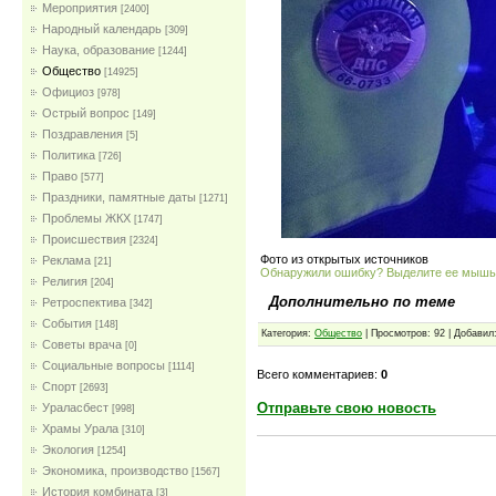
Мероприятия
[2400]
Народный календарь
[309]
Наука, образование
[1244]
Общество
[14925]
Официоз
[978]
Острый вопрос
[149]
Поздравления
[5]
Политика
[726]
Право
[577]
Праздники, памятные даты
[1271]
Проблемы ЖКХ
[1747]
Проиcшествия
[2324]
Фото из открытых источников
Реклама
[21]
Обнаружили ошибку? Выделите ее мыш
Религия
[204]
Дополнительно по теме
Ретроспектива
[342]
События
[148]
Категория:
Общество
| Просмотров: 92 | Добавил
Советы врача
[0]
Социальные вопросы
[1114]
Всего комментариев:
0
Спорт
[2693]
Отправьте свою новость
Ураласбест
[998]
Храмы Урала
[310]
Экология
[1254]
Экономика, производство
[1567]
История комбината
[3]