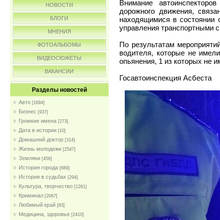
Внимание автоинспекторо
НОВОСТИ
дорожного движения, связа
находящимися в состоянии 
БЛОГИ
управления транспортными с
МНЕНИЯ
По результатам мероприяти
ФОТОАЛЬБОМЫ
водителя, которые не имели
ВИДЕОСЮЖЕТЫ
опьянения, 1 из которых не 
ВАКАНСИИ
Госавтоинспекция Асбеста
Разделы новостей
Авто
[1694]
Бизнес
[937]
Громкие имена
[273]
Дата в истории
[10]
Домашний доктор
[314]
Жизнь молодежи
[2547]
Земляки
[456]
История города
[689]
История в судьбах
[294]
Культура, творчество
[1261]
Криминал
[2067]
Любимый край
[83]
Медицина, здоровье
[2410]