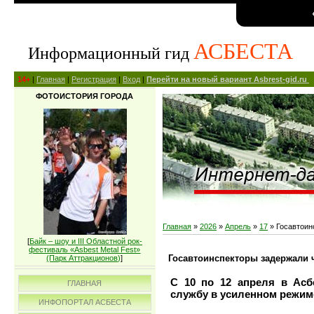
АСБЕСТА
Информационный гид
14+
|
Главная
|
Регистрация
|
Вход
|
Перейти на новый вариант Asbrest-gid.ru
ФОТОИСТОРИЯ ГОРОДА
Главная
»
2026
»
Апрель
»
17
» Госавтоин
[
Байк – шоу и III Областной рок-
фестиваль «Asbest Metal Fest»
Госавтоинспекторы задержали 
(Парк Аттракционов)
]
С 10 по 12 апреля в Асб
ГЛАВНАЯ
службу в усиленном режим
ИНФОПОРТАЛ АСБЕСТА