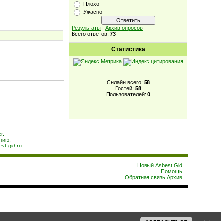
Плохо
Ужасно
Результаты
|
Архив опросов
Всего ответов:
73
Статистика
Онлайн всего:
58
Гостей:
58
Пользователей:
0
r.
нию.
est-gid.ru
Новый Asbest Gid
Помощь
Обратная связь
Архив