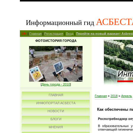
АСБЕСТ
Информационный гид
14+
|
Главная
|
Регистрация
|
Вход
|
Перейти на новый вариант Asbrest
ФОТОИСТОРИЯ ГОРОДА
[
День города - 2010
]
ГЛАВНАЯ
Главная
»
2018
»
Апрель
ИНФОПОРТАЛ АСБЕСТА
Как обеспечены п
НОВОСТИ
Роспотребнодзор оп
БЛОГИ
В образовательных у
МНЕНИЯ
отвечающей гигиениче