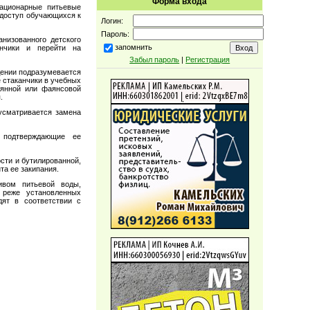
Форма входа
ационарные питьевые
 доступ обучающихся к
Логин:
Пароль:
низованного детского
запомнить
анчики и перейти на
Забыл пароль
|
Регистрация
дении подразумевается
 стаканчики в учебных
лянной или фаянсовой
.
усматривается замена
, подтверждающие ее
сти и бутилированной,
та ее закипания.
ивом питьевой воды,
 реже установленных
дят в соответствии с