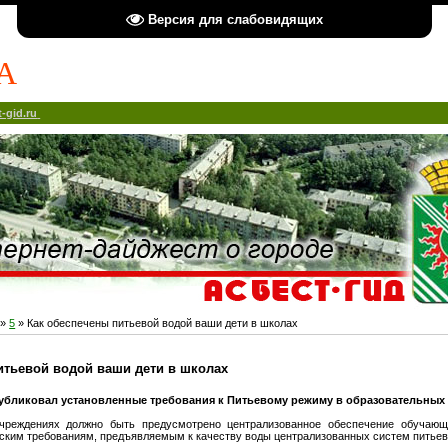
Версия для слабовидящих
А
-gid.ru
»
5
» Как обеспечены питьевой водой ваши дети в школах
итьевой водой ваши дети в школах
убликовал установленные требования к Питьевому режиму в образовательных
чреждениях должно быть предусмотрено централизованное обеспечение обучающ
ским требованиям, предъявляемым к качеству воды централизованных систем питьев