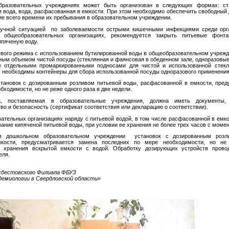
бразовательных учреждениях может быть организован в следующих формах: ст
я вода, вода, расфасованная в емкости. При этом необходимо обеспечить свободный
ие всего времени их пребывания в образовательном учреждении.
лучной ситуацией по заболеваемости острыми кишечными инфекциями среди орга
в общеобразовательных организациях, рекомендуется закрыть питьевые фонт
ипяченую воду.
евого режима с использованием бутилированной воды в общеобразовательном учреж
ным объемом чистой посуды (стеклянная и фаянсовая в обеденном зале, одноразовые
е отдельными промаркированными подносами для чистой и использованной стек
м необходимы контейнеры для сбора использованной посуды одноразового применения
тановок с дозированным розливом питьевой воды, расфасованной в емкости, пред
бходимости, но не реже одного раза в две недели.
а, поставляемая в образовательные учреждения, должна иметь документы
во и безопасность (сертификат соответствия или декларацию о соответствии).
ательных организациях наряду с питьевой водой, в том числе расфасованной в емко
ание кипяченой питьевой воды, при условии ее хранения не более трех часов с момен
в дошкольном образовательном учреждении установок с дозированным розл
кости, предусматривается замена последних по мере необходимости, но не
в хранения вскрытой емкости с водой. Обработку дозирующих устройств прово
еля.
Асбестовского Филиала ФБУЗ
идемиологии в Свердловской области»