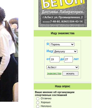
Ищу знакомства
Я
Ищу
от
до
лет
знакомства
Наш опрос
Ваше мнение об организации
спортивных состязаний
Отлично
Хорошо
Неплохо