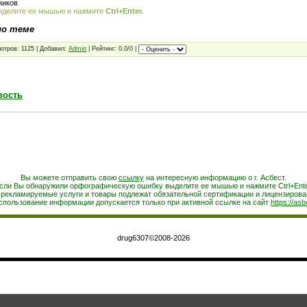
ников
ыделите ее мышью и нажмите
Ctrl+Enter.
по теме
отров: 1125 | Добавил:
Admin
| Рейтинг: 0.0/0 |
вость
Вы можете отправить свою
ссылку
на интересную информацию о г. Асбест.
сли Вы обнаружили орфографическую ошибку выделите ее мышью и нажмите Ctrl+Ente
 рекламируемые услуги и товары подлежат обязательной сертификации и лицензирова
спользование информации допускается только при активной ссылке на сайт
https://asb
drug6307©2008-2026