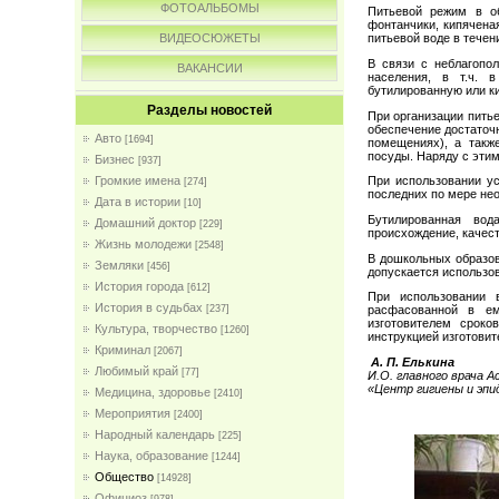
ФОТОАЛЬБОМЫ
Питьевой режим в о
фонтанчики, кипячена
ВИДЕОСЮЖЕТЫ
питьевой воде в течен
В связи с неблагопо
ВАКАНСИИ
населения, в т.ч. 
бутилированную или к
Разделы новостей
При организации пить
обеспечение достаточ
Авто
[1694]
помещениях), а такж
посуды. Наряду с эти
Бизнес
[937]
Громкие имена
При использовании ус
[274]
последних по мере нео
Дата в истории
[10]
Бутилированная вод
Домашний доктор
[229]
происхождение, качест
Жизнь молодежи
[2548]
В дошкольных образов
Земляки
[456]
допускается использов
История города
[612]
При использовании 
История в судьбах
[237]
расфасованной в ем
изготовителем сроко
Культура, творчество
[1260]
инструкцией изготовит
Криминал
[2067]
А. П. Елькина
Любимый край
[77]
И.О. главного врача 
«Центр гигиены и эп
Медицина, здоровье
[2410]
Мероприятия
[2400]
Народный календарь
[225]
Наука, образование
[1244]
Общество
[14928]
Официоз