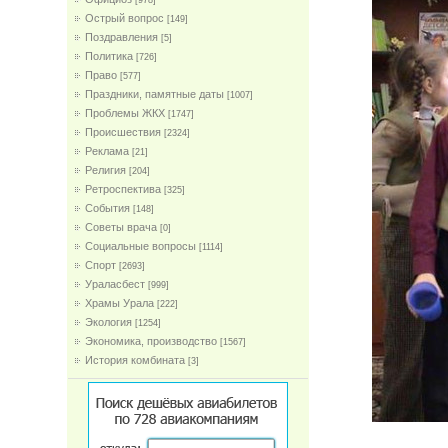
[978]
Острый вопрос
[149]
Поздравления
[5]
Политика
[726]
Право
[577]
Праздники, памятные даты
[1007]
Проблемы ЖКХ
[1747]
Проиcшествия
[2324]
Реклама
[21]
Религия
[204]
Ретроспектива
[325]
События
[148]
Советы врача
[0]
Социальные вопросы
[1114]
Спорт
[2693]
Ураласбест
[999]
Храмы Урала
[222]
Экология
[1254]
Экономика, производство
[1567]
История комбината
[3]