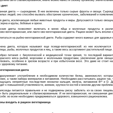
 диет
анная диета — сыроедение. В нее включены только сырые фрукты и овощи. Сыроед
жилых людей, оно способно вызвать обострение хронических
.
заболеваний и появление
ая диета, исключающая любые животные продукты и жиры. Допускаются только овощн
 зерна и крупы, бобовые и орехи.
анские диеты позволяют включать в меню яйца и молочные продукты в разли
,
ово-вегетарианская
, или
лакто-ово-вегетарианская
диета. Рацион может быть вполне
питаться на
рыбно-вегетарианской
диете. Рыба содержит много важных для здоровья 
нена диета, которую называют еще псевдо-вегетарианской: из нее исключается 
ицы, рыбы, молочных продуктов и яиц, а также весь ассортимент растительной пищи.
браз питания с биологической и медицинской точки зрения, то последний вариан
красного мяса рыбой, морскими и молочными продуктами, увеличение доли овощ
твовать, особенно в зрелом возрасте и при избыточном весе. Это даже не стоит на
к здоровому питанию.
вегетарианская диета
дразумевает употребление в необходимом количестве белка, аминокислот, котор
изме, а также набора минералов и витаминов. Необходимо рассчитывать рацион так, 
щущать неприятные последствия нехватки кальция, железа, витаминов В¹² и D. Д
дит к повышенной утомляемости, анемии, хрупкости костей и многим другим проблем
 мясоеды питаются правильнее и не подвержены риску заболеть
из-за
своих пищевы
н быть рациональным и сбалансированным. И ни вегетарианская, ни смешанная дие
себе: во всем необходимо придерживаться здорового, взвешенного рационализма.
жны входить в рацион вегетарианца