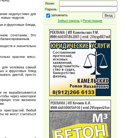
Логин:
Пароль:
ение недопустимо для
запомнить
 новых недугов.
Забыл пароль
|
Регистрация
ые и фруктовые блюда,
чном сочетании. Это
 сбалансированным.
веществ и значительно
только красное мясо.
т для человека самый
ных и фруктовых блюд
зывать диетой, просто
ые не вырабатываются
чтобы через некоторое
ефицит этих жизненно
ам.
х пристрастий. Любой
ты не могут считаться