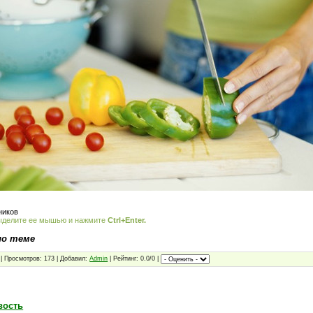
ников
ыделите ее мышью и нажмите
Ctrl+Enter.
по теме
| Просмотров: 173 | Добавил:
Admin
| Рейтинг: 0.0/0 |
вость