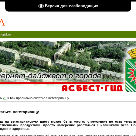
Версия для слабовидящих
А
-gid.ru
»
25
» Как правильно питаться вегетарианцу
таться вегетарианцу
а на вегетарианскую диету может быть много: стремление не есть «мерт
ественными продуктами, просто намерение расстаться с излишками веса. Но
аодно и здоровье.
 должна быть сбалансированной, иначе можно нанести своему организму значительный