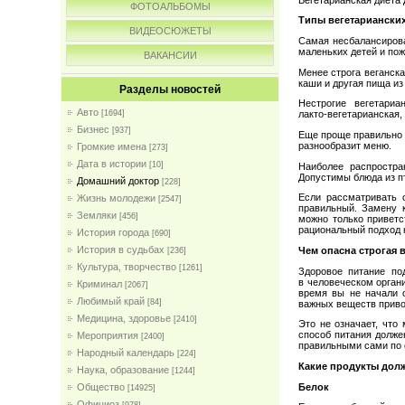
ФОТОАЛЬБОМЫ
Типы вегетарианских
ВИДЕОСЮЖЕТЫ
Самая несбалансиров
маленьких детей и по
ВАКАНСИИ
Менее строга веганск
каши и другая пища из
Разделы новостей
Нестрогие вегетари
Авто
[1694]
лакто-вегетарианская
Бизнес
[937]
Еще проще правильно 
разнообразит меню.
Громкие имена
[273]
Дата в истории
[10]
Наиболее распростра
Допустимы блюда из пт
Домашний доктор
[228]
Если рассматривать о
Жизнь молодежи
[2547]
правильный. Замену 
Земляки
[456]
можно только приветс
рациональный подход 
История города
[690]
История в судьбах
Чем опасна строгая 
[236]
Культура, творчество
[1261]
Здоровое питание по
в человеческом орган
Криминал
[2067]
время вы не начали о
Любимый край
[84]
важных веществ приво
Медицина, здоровье
[2410]
Это не означает, что
способ питания долже
Мероприятия
[2400]
правильными сами по 
Народный календарь
[224]
Какие продукты дол
Наука, образование
[1244]
Белок
Общество
[14925]
Официоз