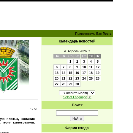
Приветствую Вас
Гость
Календарь новостей
«
Апрель 2026
»
Пн
Вт
Ср
Чт
Пт
Сб
Вс
1
2
3
4
5
6
7
8
9
10
11
12
13
14
15
16
17
18
19
20
21
22
23
24
25
26
27
28
29
30
Select Language
▼
Поиск
12:50
вую плоть», желание
, теряя килограммы,
Форма входа
 вред.