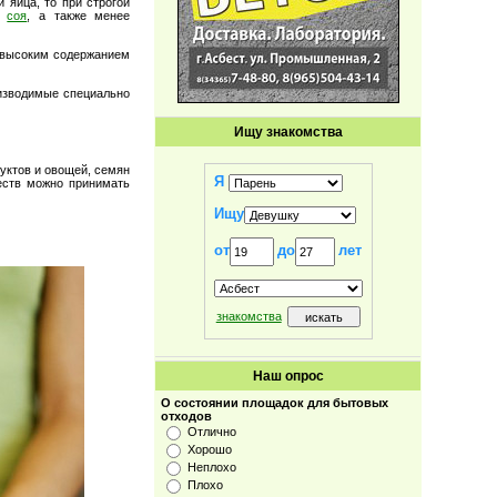
 яйца, то при строгой
ы,
соя
, а также менее
о высоким содержанием
оизводимые специально
Ищу знакомства
уктов и овощей, семян
Я
еств можно принимать
Ищу
от
до
лет
знакомства
Наш опрос
О состоянии площадок для бытовых
отходов
Отлично
Хорошо
Неплохо
Плохо