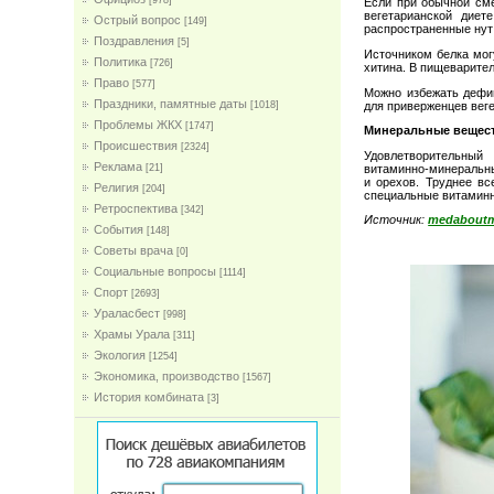
[978]
Если при обычной сме
вегетарианской диет
Острый вопрос
[149]
распространенные нут
Поздравления
[5]
Источником белка мог
Политика
[726]
хитина. В пищеварите
Право
[577]
Можно избежать дефиц
Праздники, памятные даты
для приверженцев веге
[1018]
Проблемы ЖКХ
[1747]
Минеральные вещест
Проиcшествия
[2324]
Удовлетворительный
Реклама
витаминно-минеральн
[21]
и орехов. Труднее вс
Религия
[204]
специальные витаминн
Ретроспектива
[342]
Источник:
medaboutm
События
[148]
Советы врача
[0]
Социальные вопросы
[1114]
Спорт
[2693]
Ураласбест
[998]
Храмы Урала
[311]
Экология
[1254]
Экономика, производство
[1567]
История комбината
[3]