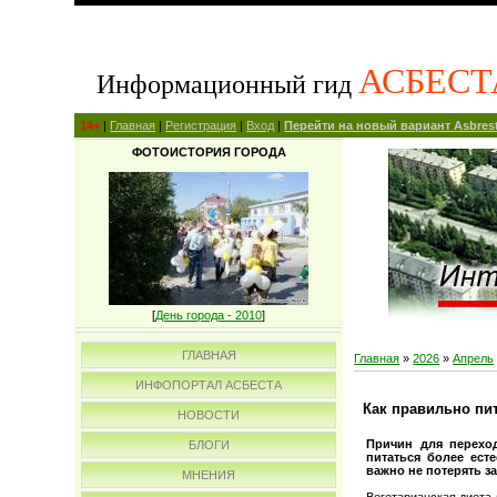
АСБЕСТ
Информационный гид
14+
|
Главная
|
Регистрация
|
Вход
|
Перейти на новый вариант Asbrest
ФОТОИСТОРИЯ ГОРОДА
[
День города - 2010
]
ГЛАВНАЯ
Главная
»
2026
»
Апрель
ИНФОПОРТАЛ АСБЕСТА
Как правильно пи
НОВОСТИ
Причин для переход
БЛОГИ
питаться более ест
важно не потерять з
МНЕНИЯ
Вегетарианская диета