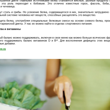
шанной диете главными источниками белка становятся мясные, рыбные продукты и
е эта роль переходит к бобовым. Это отлично известные горох, фасоль, боб
 и чечевица.
ут стать и грибы. Но усвоение белка, содержащегося в них, значительно затруднен
льной системе человека нет веществ, способных расщеплять это вещество.
ита белка, употребляя специальные белковые смеси на основе соевого белка, пр
тарианской диеты. У нас их можно найти в отделах спортивного питания.
ва и витамины
ый
баланс можно поддерживать, включая в свое меню как можно больше всяческих фр
его поддерживать баланс витаминов D и В¹². Для восполнения дефицита этих вещ
ые добавки.
e.ru