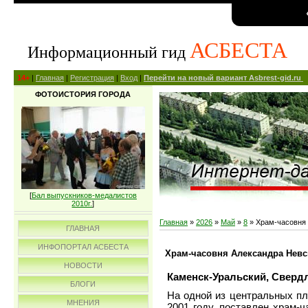
АСБЕСТА
Информационный гид
14+
|
Главная
|
Регистрация
|
Вход
|
Перейти на новый вариант Asbrest-gid.ru
ФОТОИСТОРИЯ ГОРОДА
[
Бал выпускников-медалистов
2010г.
]
Главная
»
2026
»
Май
»
8
» Храм-часовня 
ГЛАВНАЯ
ИНФОПОРТАЛ АСБЕСТА
Храм-часовня Александра Невс
НОВОСТИ
Каменск-Уральский, Свердл
БЛОГИ
На одной из центральных пл
МНЕНИЯ
2001 году, поставлен храм-ч