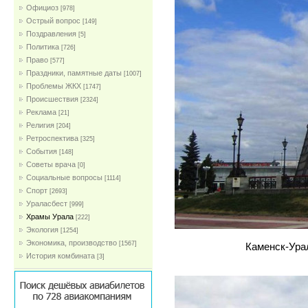
Официоз
[978]
Острый вопрос
[149]
Поздравления
[5]
Политика
[726]
Право
[577]
Праздники, памятные даты
[1007]
Проблемы ЖКХ
[1747]
Проиcшествия
[2324]
Реклама
[21]
Религия
[204]
Ретроспектива
[325]
События
[148]
Советы врача
[0]
Социальные вопросы
[1114]
Спорт
[2693]
Ураласбест
[999]
Храмы Урала
[222]
Экология
[1254]
Экономика, производство
[1567]
Каменск-Ура
История комбината
[3]