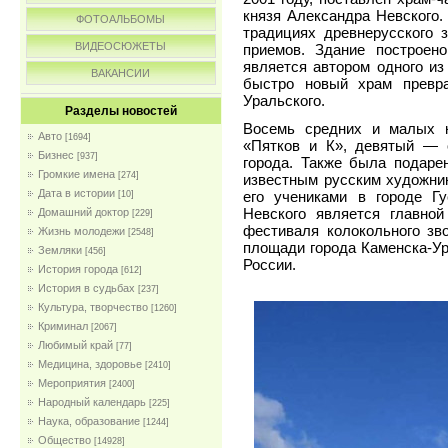
князя Александра Невского.
ФОТОАЛЬБОМЫ
традициях древнерусского 
ВИДЕОСЮЖЕТЫ
приемов. Здание построено
является автором одного из
ВАКАНСИИ
быстро новый храм превра
Уральского.
Разделы новостей
Восемь средних и малых 
Авто
[1694]
«Пятков и К», девятый — 
Бизнес
[937]
города. Также была подарен
Громкие имена
[274]
известным русским художни
Дата в истории
его учениками в городе Гу
[10]
Невского является главной
Домашний доктор
[229]
фестиваля колокольного зв
Жизнь молодежи
[2548]
площади города Каменска-Ур
Земляки
[456]
России.
История города
[612]
История в судьбах
[237]
Культура, творчество
[1260]
Криминал
[2067]
Любимый край
[77]
Медицина, здоровье
[2410]
Мероприятия
[2400]
Народный календарь
[225]
Наука, образование
[1244]
Общество
[14928]