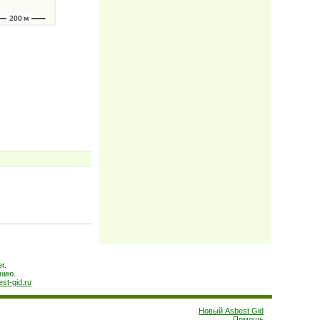
r.
нию.
est-gid.ru
Новый Asbest Gid
Помощь