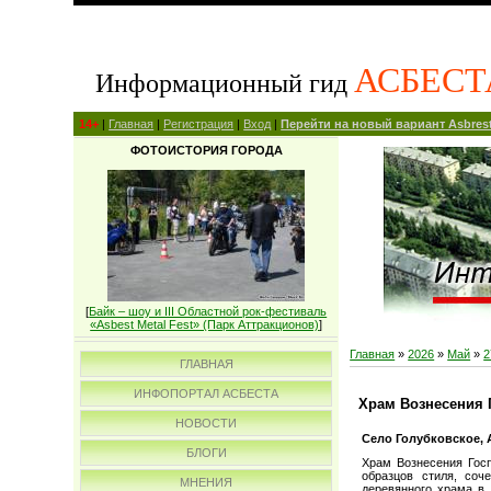
АСБЕСТ
Информационный гид
14+
|
Главная
|
Регистрация
|
Вход
|
Перейти на новый вариант Asbrest
ФОТОИСТОРИЯ ГОРОДА
[
Байк – шоу и III Областной рок-фестиваль
«Asbest Metal Fest» (Парк Аттракционов)
]
Главная
»
2026
»
Май
»
2
ГЛАВНАЯ
ИНФОПОРТАЛ АСБЕСТА
Храм Вознесения 
НОВОСТИ
Село Голубковское,
БЛОГИ
Храм Вознесения Гос
образцов стиля, соч
МНЕНИЯ
деревянного храма в 