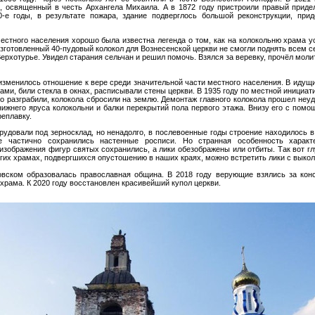
, освященный в честь Архангела Михаила. А в 1872 году пристроили правый прид
0-е годы, в результате пожара, здание подверглось большой реконструкции, при
естного населения хорошо была известна легенда о том, как на колокольню храма 
зготовленный 40-пудовый колокол для Вознесенской церкви не смогли поднять всем с
ерхотурье. Увидел старания сельчан и решил помочь. Взялся за веревку, прочёл моли
изменилось отношение к вере среди значительной части местного населения. В идущи
ами, били стекла в окнах, расписывали стены церкви. В 1935 году по местной инициа
 разграбили, колокола сбросили на землю. Демонтаж главного колокола прошел неуда
нижнего яруса колокольни и балки перекрытий пола первого этажа. Внизу его с помо
реплавку.
рудовали под зерносклад, но ненадолго, в послевоенные годы строение находилось в
е частично сохранились настенные росписи. Но странная особенность характ
 изображения фигур святых сохранились, а лики обезображены или отбиты. Так вот г
угих храмах, подвергшихся опустошению в наших краях, можно встретить лики с выко
овском образовалась православная община. В 2018 году верующие взялись за кон
храма. К 2020 году восстановлен красивейший купол церкви.