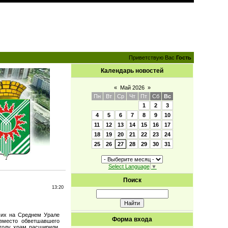
Приветствую Вас
Гость
Календарь новостей
«
Май 2026
»
Пн
Вт
Ср
Чт
Пт
Сб
Вс
1
2
3
4
5
6
7
8
9
10
11
12
13
14
15
16
17
18
19
20
21
22
23
24
25
26
27
28
29
30
31
Select Language
▼
Поиск
13:20
ших на Среднем Урале
Форма входа
 вместо обветшавшего
 году храм расширили,