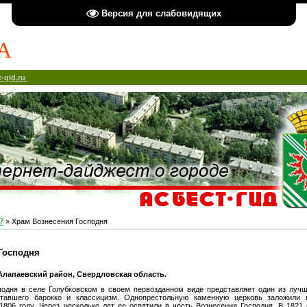
Версия для слабовидящих
А
-gid.ru
7
» Храм Вознесения Господня
Господня
Алапаевский район, Свердловская область.
подня в селе Голубковском в своем первозданном виде представляет один из луч
етавшего барокко и классицизм. Однопрестольную каменную церковь заложили
1806 году. Через несколько лет ее освятили в честь Вознесения Господня. В 1821