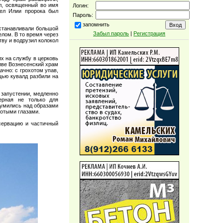
ел, освященный во имя
Логин:
дел Илии пророка был
Пароль:
запомнить
устанавливали большой
Забыл пароль
|
Регистрация
елом. В то время через
тву и водрузил колокол
х на службу в церковь
тиве Вознесенский храм
чно: с грохотом упав,
щью кувалд разбили на
 запустении, медленно
ерная не только для
лумились над образами
лотыми глазами.
сервацию и частичный