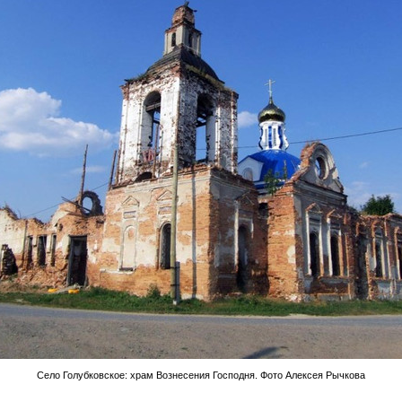
Село Голубковское: храм Вознесения Господня. Фото Алексея Рычкова