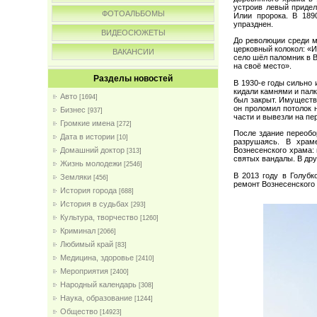
устроив левый придел
ФОТОАЛЬБОМЫ
Илии пророка. В 189
упразднен.
ВИДЕОСЮЖЕТЫ
До революции среди м
церковный колокол: «И
ВАКАНСИИ
село шёл паломник в В
на своё место».
Разделы новостей
В 1930-е годы сильно 
кидали камнями и палк
Авто
[1694]
был закрыт. Имущество
он проломил потолок 
Бизнес
[937]
части и вывезли на пе
Громкие имена
[272]
После здание переобо
Дата в истории
[10]
разрушаясь. В храм
Вознесенского храма:
Домашний доктор
[313]
святых вандалы. В др
Жизнь молодежи
[2546]
В 2013 году в Голубк
Земляки
[456]
ремонт Вознесенского 
История города
[688]
История в судьбах
[293]
Культура, творчество
[1260]
Криминал
[2066]
Любимый край
[83]
Медицина, здоровье
[2410]
Мероприятия
[2400]
Народный календарь
[308]
Наука, образование
[1244]
Общество
[14923]