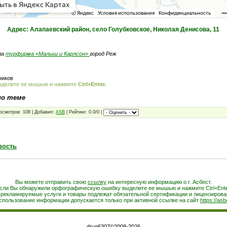
Адрес: Алапаевский район, село Голубковское, Николая Денисова, 11
ла
турфирма «Малыш и Карлсон»
город Реж
ников
ыделите ее мышью и нажмите
Ctrl+Enter.
по теме
осмотров: 108 | Добавил:
ASB
| Рейтинг: 0.0/0 |
вость
Вы можете отправить свою
ссылку
на интересную информацию о г. Асбест.
сли Вы обнаружили орфографическую ошибку выделите ее мышью и нажмите Ctrl+Ente
 рекламируемые услуги и товары подлежат обязательной сертификации и лицензирова
спользование информации допускается только при активной ссылке на сайт
https://asb
drug6307©2008-2026