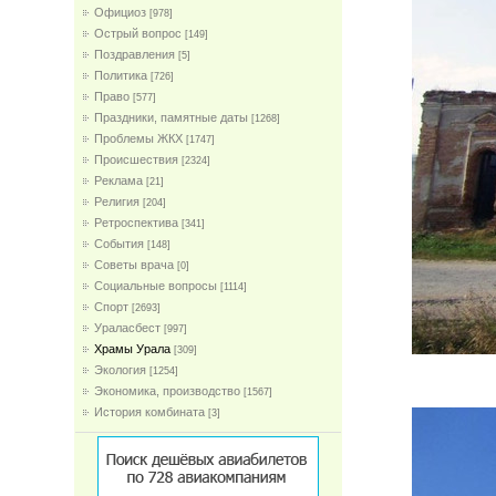
Официоз
[978]
Острый вопрос
[149]
Поздравления
[5]
Политика
[726]
Право
[577]
Праздники, памятные даты
[1268]
Проблемы ЖКХ
[1747]
Проиcшествия
[2324]
Реклама
[21]
Религия
[204]
Ретроспектива
[341]
События
[148]
Советы врача
[0]
Социальные вопросы
[1114]
Спорт
[2693]
Ураласбест
[997]
Храмы Урала
[309]
Экология
[1254]
Экономика, производство
[1567]
История комбината
[3]