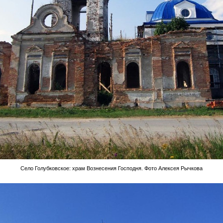
Село Голубковское: храм Вознесения Господня. Фото Алексея Рычкова