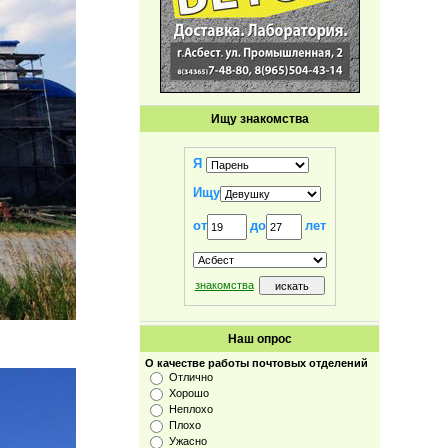
Ищу знакомства
Я
Ищу
от
до
лет
знакомства
Наш опрос
О качестве работы почтовых отделений
Отлично
Хорошо
Неплохо
Плохо
Ужасно