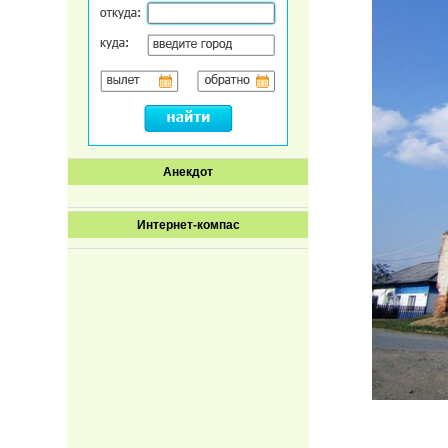
Анекдот
Интернет-компас