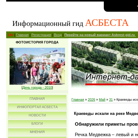
АСБЕСТА
Информационный гид
14+
|
Главная
|
Регистрация
|
Вход
|
Перейти на новый вариант Asbrest-gid.ru
ФОТОИСТОРИЯ ГОРОДА
[
День города - 2010
]
ГЛАВНАЯ
Главная
»
2026
»
Май
»
31
» Краеведы иск
ИНФОПОРТАЛ АСБЕСТА
Краеведы искали на реке Медв
НОВОСТИ
Обнаружили приметы прово
БЛОГИ
МНЕНИЯ
Речка Медвежка – левый и н