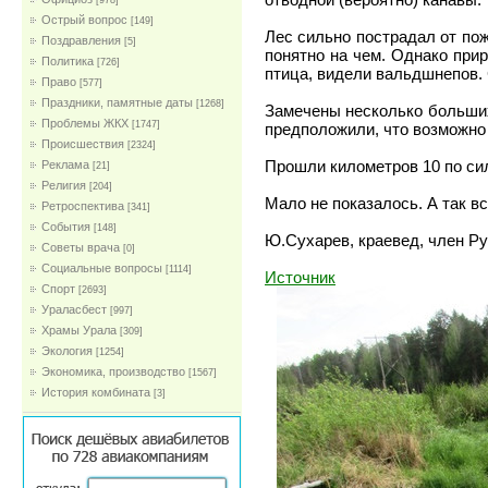
[978]
Острый вопрос
[149]
Лес сильно пострадал от по
Поздравления
[5]
понятно на чем. Однако прир
Политика
[726]
птица, видели вальдшнепов. 
Право
[577]
Праздники, памятные даты
[1268]
Замечены несколько больших
Проблемы ЖКХ
[1747]
предположили, что возможно
Проиcшествия
[2324]
Прошли километров 10 по си
Реклама
[21]
Религия
[204]
Мало не показалось. А так в
Ретроспектива
[341]
События
[148]
Ю.Сухарев, краевед, член Ру
Советы врача
[0]
Социальные вопросы
[1114]
Источник
Спорт
[2693]
Ураласбест
[997]
Храмы Урала
[309]
Экология
[1254]
Экономика, производство
[1567]
История комбината
[3]