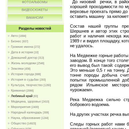
До низовий речки, в район
ФОТОАЛЬБОМЫ
хорошей проходимости по му
ВИДЕОСЮЖЕТЫ
верховье проехать прямо до
оставить машину за километ
ВАКАНСИИ
Состав нашей группы пре
Разделы новостей
Шершнев и автор этих стро
работ и наличия некогда ж
Авто
[1694]
1989 г и видел площадку, кот
Бизнес
[937]
не удалось.
Громкие имена
[272]
Дата в истории
[10]
На Медвежке горные работы 
Домашний доктор
[313]
заводом. В конце того стол
Жизнь молодежи
[2546]
его вывод был такой: содерж
Земляки
[456]
Это меньше 0,5 г на тонну.
История города
тонне породы добыча счит
[688]
попытки промышленной доб
История в судьбах
[293]
рядом Ильинское местор
Культура, творчество
[1260]
«урожаем».
Криминал
[2066]
Любимый край
[83]
Река Медвежка сильно стр
Медицина, здоровье
[2410]
бобрового водоема.
Мероприятия
[2400]
Народный календарь
[308]
На других участках речка вы
Наука, образование
[1244]
Следы горных работ нами б
Общество
[14923]
отводной (вероятно) канавы.
Официоз