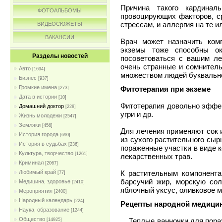
Причина такого кардинал
ФОТОАЛЬБОМЫ
провоцирующих факторов, с
стрессам, и аллергия на те 
ВИДЕОСЮЖЕТЫ
ВАКАНСИИ
Врач может назначить ком
экземы тоже способны ока
Разделы новостей
посоветоваться с вашим л
очень странные и сомнител
Авто
[1694]
множеством людей буквально
Бизнес
[937]
Громкие имена
Фитотерапия при экземе
[273]
Дата в истории
[10]
Фитотерапия довольно эффек
Домашний доктор
[228]
угри и др.
Жизнь молодежи
[2547]
Земляки
[456]
Для лечения применяют сок 
История города
[690]
из сухого растительного сыр
История в судьбах
[236]
пораженные участки в виде к
Культура, творчество
[1261]
лекарственных трав.
Криминал
[2067]
К растительным компонента
Любимый край
[77]
барсучий жир, морскую сол
Медицина, здоровье
[2410]
яблочный уксус, оливковое м
Мероприятия
[2400]
Народный календарь
[224]
Рецепты народной медици
Наука, образование
[1244]
Общество
Теплые ванночки для пораже
[14925]