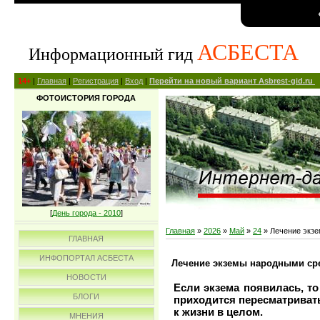
АСБЕСТА
Информационный гид
14+
|
Главная
|
Регистрация
|
Вход
|
Перейти на новый вариант Asbrest-gid.ru
ФОТОИСТОРИЯ ГОРОДА
[
День города - 2010
]
Главная
»
2026
»
Май
»
24
» Лечение экз
ГЛАВНАЯ
ИНФОПОРТАЛ АСБЕСТА
Лечение экземы народными ср
НОВОСТИ
Если экзема появилась, то
БЛОГИ
приходится пересматривать
к жизни в целом.
МНЕНИЯ