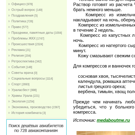
Раствор готовят из расчета
Официоз
[978]
брать немного меньше.
Острый вопрос
[149]
Компресс из измельченн
Поздравления
[5]
накладывают на ночь, оберну
Политика
[726]
Компресс из измельченных в
Право
[577]
в течение 2 недель.
Праздники, памятные даты
[1004]
Компресс из капустных лис
Проблемы ЖКХ
[1747]
ночь.
Проиcшествия
Компресс из натертого сыро
[2324]
минут.
Реклама
[21]
Кожу смазывают свежим соко
Религия
[204]
Ретроспектива
[342]
Для компрессов и ванночек г
События
[148]
Советы врача
[0]
сосновая хвоя, тысячелистн
Социальные вопросы
[1114]
календула, ромашка аптечн
Спорт
[2693]
листья грецкого ореха;
Ураласбест
[998]
вербена, тимьян, хвощ поле
Храмы Урала
[221]
Прежде чем начинать любо
Экология
[1254]
убедиться, что у больног
Экономика, производство
[1567]
компресса.
История комбината
[3]
Источник:
medaboutme.ru