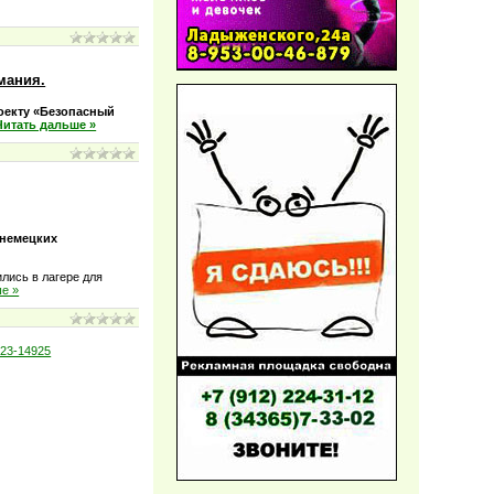
мания.
оекту «Безопасный
Читать дальше »
 немецких
ились в лагере для
ше »
23-14925