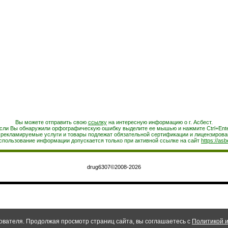
Вы можете отправить свою
ссылку
на интересную информацию о г. Асбест.
сли Вы обнаружили орфографическую ошибку выделите ее мышью и нажмите Ctrl+Ente
 рекламируемые услуги и товары подлежат обязательной сертификации и лицензирова
спользование информации допускается только при активной ссылке на сайт
https://asb
drug6307©2008-2026
ователя. Продолжая просмотр страниц сайта, вы соглашаетесь с
Политикой и