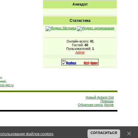
Анекдот
Статистика
Онлайн всего:
41
Гостей:
40
Пользователей:
1
Admin
r.
нию.
est-gid.ru
Новый Asbest Gid
Помощь
Обратная связь
Архив
СОГЛАСИТЬСЯ
спользования файлов cookies
.