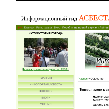
АСБЕСТ
Информационный гид
14+
|
Главная
|
Регистрация
|
Вход
|
Перейти на новый вариант Asbrest
ФОТОИСТОРИЯ ГОРОДА
[
Бал выпускников-медалистов 2010г.
]
ГЛАВНАЯ
Главная
»
Общество
ИНФОПОРТАЛ АСБЕСТА
Теперь налоги мо
НОВОСТИ
Налогоплат
БЛОГИ
дома — чере
МНЕНИЯ
Об этом соо