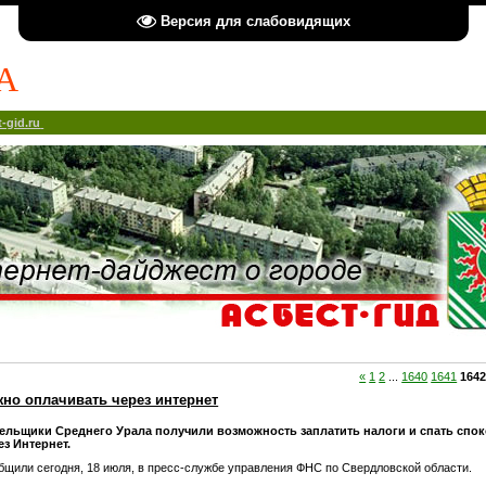
Версия для слабовидящих
А
-gid.ru
«
1
2
...
1640
1641
164
жно оплачивать через интернет
ельщики Среднего Урала получили возможность заплатить налоги и спать спок
з Интернет.
бщили сегодня, 18 июля, в пресс-службе управления ФНС по Свердловской области.