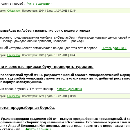
полнить просьб
...
Читать дальше »
ория:
Общество
|
Просмотров:
1994
|
Дата:
14.07.2011
|
22:54
ркшейдер из Асбеста написал историю родного города
пециалист рудоуправления комбината «Ураласбест» Александр Копырин делом своей ж
. Правда, доходов оно не приносит, наоборот — расходы.
нной истории Асбест отмахивался не один десяток лет, и первое
...
Читать дальше »
ория:
Общество
|
Просмотров:
1885
|
Дата:
13.07.2011
|
13:43
пи и золотые прииски будут приводить туристов.
геологический музей /УГГУ/ разработал новый геолого-минералогический маршр
ииск, где любой желающий сможет не только ознакомиться с добычей россыпног
ю первую золотую унцию.
и в пресс-службе УГГУ, этот маршр
...
Читать дальше »
ория:
Общество
|
Просмотров:
1221
|
Дата:
10.07.2011
|
11:09
яется предвыборная борьба.
 Урале возродили традицию «90-х» – выпуск предвыборных произведений. И х
Заречном вышел сборник под названием «Оскомина». Его главным героем стал 
ьник Андрей Кислицын. Неизвестные авторы сравнивают его с персонажем по
й сказки – пр
...
Читать дальше »