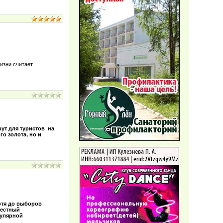
изни считает
ут для туристов на
о золота, но и
отя до выборов
местный
пулярной