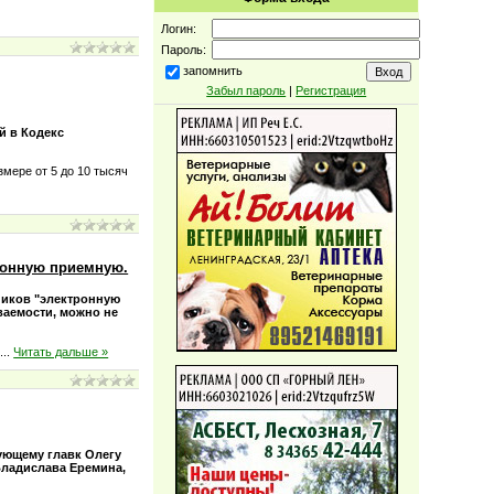
Логин:
Пароль:
запомнить
Забыл пароль
|
Регистрация
й в Кодекс
мере от 5 до 10 тысяч
ронную приемную.
ников "электронную
ваемости, можно не
н
...
Читать дальше »
ующему главк Олегу
Владиcлава Еремина,