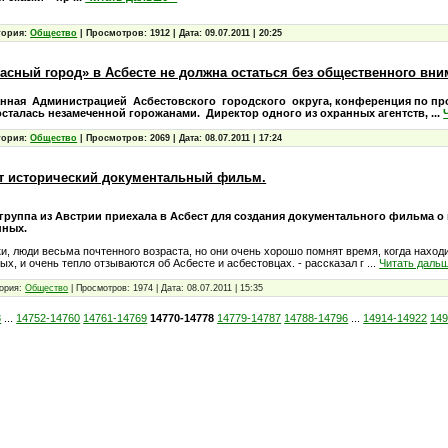
гория:
Общество
|
Просмотров:
1912
|
Дата:
09.07.2011
|
20:25
асный город» в Асбесте не должна остаться без общественного вни
анная
Администрацией
Асбестовского
городского
округа, конференция по пр
 осталась незамеченной горожанами.
Директор одного из охранных агентств,
...
гория:
Общество
|
Просмотров:
2069
|
Дата:
08.07.2011
|
17:24
т исторический документальный фильм.
группа из Австрии приехала в Асбест для создания документального фильма о
нных.
и, люди весьма почтенного возраста, но они очень хорошо помнят время, когда наход
х, и очень тепло отзываются об Асбесте и асбестовцах. - рассказал г
...
Читать даль
ория:
Общество
|
Просмотров:
1974
|
Дата:
08.07.2011
|
15:35
8
...
14752-14760
14761-14769
14770-14778
14779-14787
14788-14796
...
14914-14922
149