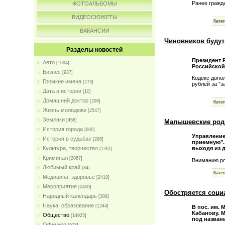
Ранее гражд
ФОТОАЛЬБОМЫ
ВИДЕОСЮЖЕТЫ
Катег
ВАКАНСИИ
Чиновников будут
Разделы новостей
Президент 
Авто
[1694]
Российской
Бизнес
[937]
Кодекс допо
Громкие имена
[273]
рублей за "
Дата в истории
[10]
Домашний доктор
[298]
Катег
Жизнь молодежи
[2547]
Земляки
[456]
Малышевские роди
История города
[690]
Управление
История в судьбах
[295]
приемную". 
выходя из 
Культура, творчество
[1261]
Криминал
[2067]
Вниманию ро
Любимый край
[84]
Катег
Медицина, здоровье
[2410]
Мероприятия
[2400]
Обостряется соци
Народный календарь
[309]
Наука, образование
[1244]
В пос. им.
Кабанову. 
Общество
[14925]
под назван
Официоз