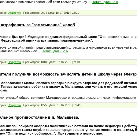
ане могли с помощью глобальной сети только узнать су
...
Читать дальше »
ория:
Общество
|
Просмотров:
969
|
Дата:
18.07.2011
|
22:21
 штрафовать за "заматывание" жалоб
России Дмитрий Медведев подписал федеральный закон "О внесении изменени
 Федерации об административных правонарушениях".
лняется новой главой, предусматривающей штрафы для чиновников всех уровней в раз
заматывание" жалоб и об
...
Читать дальше »
ория:
Общество
|
Просмотров:
1018
|
Дата:
16.07.2011
|
21:51
тели получили возможность зачислять детей в школу через элект
 образования Малышевского городскою округа открыло для родителей школь
Теперь зачислить ребенка в школу п. Малышева, или узнать о его текущей успе
дома.
дительской общественности Малышевского городского округа!- гласит информацион
ория:
Общество
|
Просмотров:
1275
|
Дата:
15.07.2011
|
18:45
альное противостояние в п. Малышева.
 Малышева набирают обороты политические баталии на почве недоверия действ
Малышевская газета опубликовала очередное выступление местного политика, 
ием "Опять подписи собирают..."
.
Приводим его полностью.