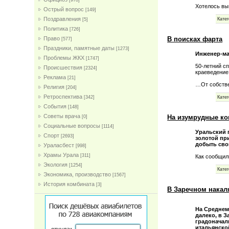
[978]
Хотелось вы
Острый вопрос
[149]
Поздравления
Катег
[5]
Политика
[726]
В поисках фарта
Право
[577]
Праздники, памятные даты
[1273]
Инженер-ма
Проблемы ЖКХ
[1747]
50-летний с
Проиcшествия
[2324]
краеведение
Реклама
[21]
…От собстве
Религия
[204]
Ретроспектива
Катег
[342]
События
[148]
Советы врача
На изумрудные ко
[0]
Социальные вопросы
[1114]
Уральский 
Спорт
[2693]
золотой пр
добыть сво
Ураласбест
[998]
Храмы Урала
[311]
Как сообщил
Экология
[1254]
Катег
Экономика, производство
[1567]
История комбината
[3]
В Заречном накал
На Среднем
далеко, в 
градоначал
итальянско