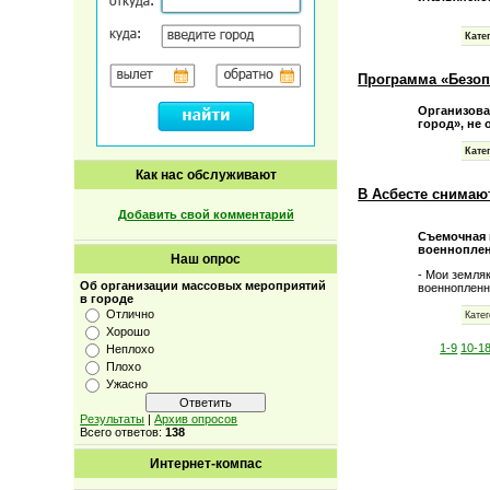
Кате
Программа «Безоп
Организов
город», не
Кате
Как нас обслуживают
В Асбесте снимаю
Добавить свой комментарий
Съемочная 
военнопле
Наш опрос
- Мои земляк
Об организации массовых мероприятий
военнопленны
в городе
Отлично
Катег
Хорошо
1-9
10-1
Неплохо
Плохо
Ужасно
Результаты
|
Архив опросов
Всего ответов:
138
Интернет-компас