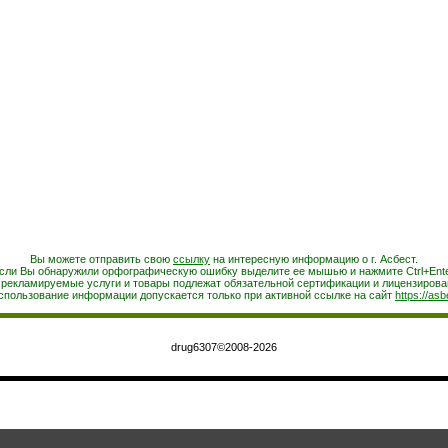
Вы можете отправить свою
ссылку
на интересную информацию о г. Асбест.
сли Вы обнаружили орфографическую ошибку выделите ее мышью и нажмите Ctrl+Ente
 рекламируемые услуги и товары подлежат обязательной сертификации и лицензирова
спользование информации допускается только при активной ссылке на сайт
https://asb
drug6307©2008-2026