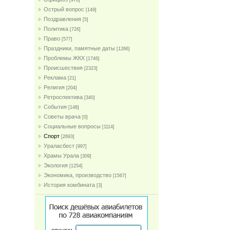
[978]
Острый вопрос
[149]
Поздравления
[5]
Политика
[726]
Право
[577]
Праздники, памятные даты
[1266]
Проблемы ЖКХ
[1746]
Проиcшествия
[2323]
Реклама
[21]
Религия
[204]
Ретроспектива
[340]
События
[148]
Советы врача
[0]
Социальные вопросы
[1114]
Спорт
[2693]
Ураласбест
[997]
Храмы Урала
[309]
Экология
[1254]
Экономика, производство
[1567]
История комбината
[3]