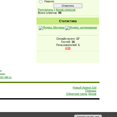
Ужасно
Результаты
|
Архив опросов
Всего ответов:
99
Статистика
Онлайн всего:
17
Гостей:
16
Пользователей:
1
ASB
r.
нию.
est-gid.ru
Новый Asbest Gid
Помощь
Обратная связь
Архив