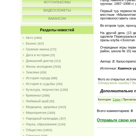
ФОТОАЛЬБОМЫ
группах: 1997–1998 гг
ВИДЕОСЮЖЕТЫ
Первый тур первенства
местным «Малахитом»
противопоставить свои
ВАКАНСИИ
Во втором туре, прохо
Разделы новостей
На другой день (13 д
одолели Первоуральск
Авто
[1694]
призы клуба «Золотая
Бизнес
[937]
Очередные игры перве
Громкие имена
[272]
район, школа № 15) на
Дата в истории
[10]
Домашний доктор
[313]
Автор: В. Калистра
Жизнь молодежи
[2545]
Источник:
Каменск-у
Земляки
[456]
История города
[688]
Фото из открытых источ
Обнаружили ошибку? В
История в судьбах
[293]
Культура, творчество
[1260]
Дополнительно 
Криминал
[2066]
Категория:
Спорт
| Просмотр
Любимый край
[83]
Медицина, здоровье
[2410]
Всего комментариев:
0
Мероприятия
[2400]
Народный календарь
[307]
Отправьте свою но
Наука, образование
[1244]
Общество
[14922]
Официоз