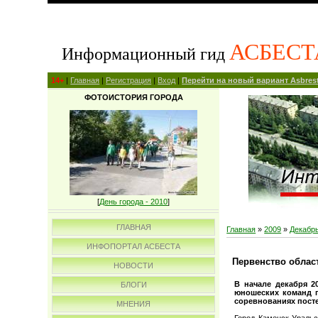
АСБЕСТ
Информационный гид
14+
|
Главная
|
Регистрация
|
Вход
|
Перейти на новый вариант Asbrest
ФОТОИСТОРИЯ ГОРОДА
[
День города - 2010
]
ГЛАВНАЯ
Главная
»
2009
»
Декабр
ИНФОПОРТАЛ АСБЕСТА
Первенство облас
НОВОСТИ
В начале декабря 2
БЛОГИ
юношеских команд п
соревнованиях пост
МНЕНИЯ
Город Каменск-Уральс