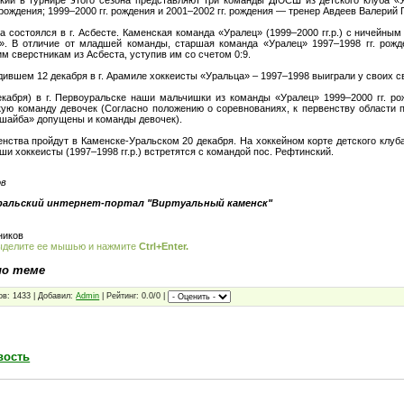
. рождения; 1999–2000 гг. рождения и 2001–2002 гг. рождения — тренер Авдеев Валерий 
 состоялся в г. Асбесте. Каменская команда «Уралец» (1999–2000 гг.р.) с ничейным
. В отличие от младшей команды, старшая команда «Уралец» 1997–1998 гг. рожде
м сверстникам из Асбеста, уступив им со счетом 0:9.
дившем 12 декабря в г. Арамиле хоккеисты «Уральца» – 1997–1998 выиграли у своих св
екабря) в г. Первоуральске наши мальчишки из команды «Уралец» 1999–2000 гг. ро
ую команду девочек (Согласно положению о соревнованиях, к первенству области 
 шайба» допущены и команды девочек).
нства пройдут в Каменске-Уральском 20 декабря. На хоккейном корте детского клуб
ши хоккеисты (1997–1998 гг.р.) встретятся с командой пос. Рефтинский.
тов
ральский интернет-портал "Виртуальный каменск"
ников
ыделите ее мышью и нажмите
Ctrl+Enter.
по теме
ов: 1433 | Добавил:
Admin
| Рейтинг: 0.0/0 |
вость