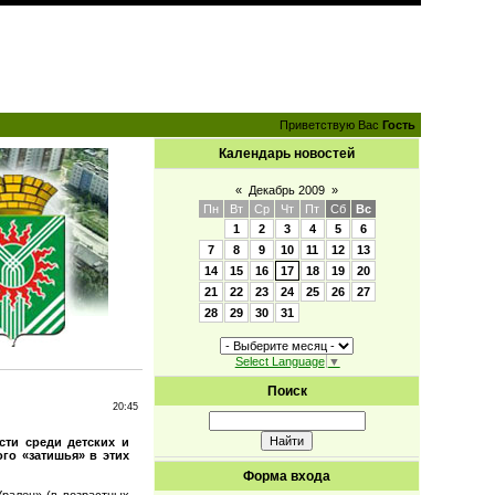
Приветствую Вас
Гость
Календарь новостей
«
Декабрь 2009
»
Пн
Вт
Ср
Чт
Пт
Сб
Вс
1
2
3
4
5
6
7
8
9
10
11
12
13
14
15
16
17
18
19
20
21
22
23
24
25
26
27
28
29
30
31
Select Language
▼
Поиск
20:45
сти среди детских и
го «затишья» в этих
Форма входа
Уралец» (в возрастных