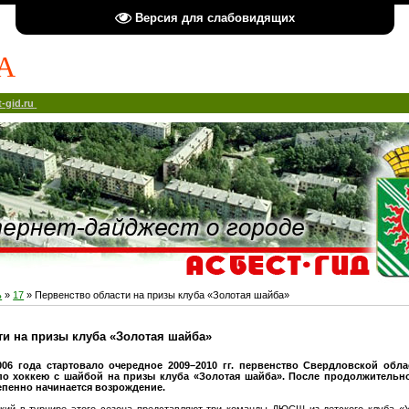
Версия для слабовидящих
А
-gid.ru
ь
»
17
» Первенство области на призы клуба «Золотая шайба»
ти на призы клуба «Золотая шайба»
006 года стартовало очередное 2009–2010 гг. первенство Свердловской обла
о хоккею с шайбой на призы клуба «Золотая шайба». После продолжительно
епенно начинается возрождение.
кий в турнире этого сезона представляют три команды ДЮСШ из детского клуба «