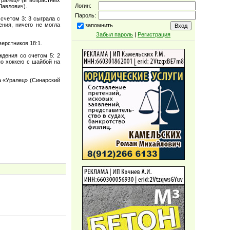
Логин:
Павлович).
Пароль:
 счетом 3: 3 сыграла с
ния, ничего не могла
запомнить
Забыл пароль
|
Регистрация
ерстников 18:1.
ждения со счетом 5: 2
по хоккею с шайбой на
а «Уралец» (Синарский