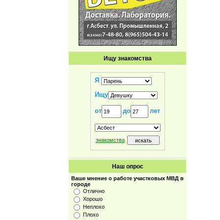
Ищу знакомства
Я
Ищу
от
до
лет
знакомства
Наш опрос
Ваше мнение о работе участковых МВД в
городе
Отлично
Хорошо
Неплохо
Плохо