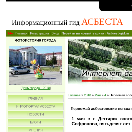
АСБЕСТА
Информационный гид
14+
|
Главная
|
Регистрация
|
Вход
|
Перейти на новый вариант Asbrest-gid.ru
ФОТОИСТОРИЯ ГОРОДА
[
День города - 2010
]
Главная
»
2010
»
Май
»
4
» Первомай асбес
ГЛАВНАЯ
ИНФОПОРТАЛ АСБЕСТА
Первомай асбестовские легкоатл
НОВОСТИ
1 мая в г. Дегтярск сост
БЛОГИ
Софронова, пятьдесят лет 
МНЕНИЯ