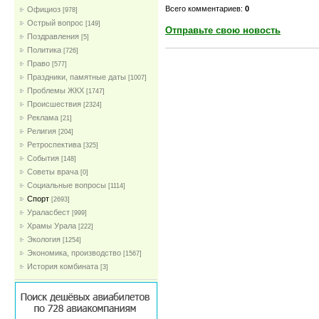
Всего комментариев:
0
Официоз
[978]
Острый вопрос
[149]
Отправьте свою новость
Поздравления
[5]
Политика
[726]
Право
[577]
Праздники, памятные даты
[1007]
Проблемы ЖКХ
[1747]
Проиcшествия
[2324]
Реклама
[21]
Религия
[204]
Ретроспектива
[325]
События
[148]
Советы врача
[0]
Социальные вопросы
[1114]
Спорт
[2693]
Ураласбест
[999]
Храмы Урала
[222]
Экология
[1254]
Экономика, производство
[1567]
История комбината
[3]