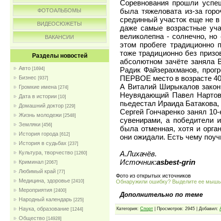
Соревнования прошли успеш
была тяжеловата из-за гороч
ФОТОАЛЬБОМЫ
срединный участок еще не в
ВИДЕОСЮЖЕТЫ
даже самые возрастные уча
великолепна - солнечно, но
ВАКАНСИИ
этом пробеге традиционно п
тоже традиционно без призов
Разделы новостей
абсолютном зачёте заняла 
Авто
Радик Файзерахманов, прог
[1694]
ПЕРВОЕ место в возрасте 40-
Бизнес
[937]
А Виталий Ширыкалов закон
Громкие имена
[274]
Неувядающий Павел Нартов
Дата в истории
[10]
пьедестал Ираида Батакова,
Домашний доктор
[229]
Сергей Гончаренко занял 10
Жизнь молодежи
[2548]
сувенирами, а победители 
Земляки
[456]
была отменная, хотя и орга
История города
[612]
они ожидали. Есть чему поу
История в судьбах
[237]
А.Лихачёв.
Культура, творчество
[1260]
Источник:
asbest-grin
Криминал
[2067]
Любимый край
[77]
Фото из открытых источников
Медицина, здоровье
Обнаружили ошибку? Выделите ее мыш
[2410]
Мероприятия
[2400]
Дополнительно по теме
Народный календарь
[225]
Наука, образование
Категория:
Спорт
| Просмотров: 2945 | Добавил:
[1244]
Общество
[14928]