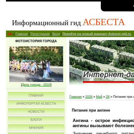
АСБЕСТА
Информационный гид
14+
|
Главная
|
Регистрация
|
Вход
|
Перейти на новый вариант Asbrest-gid.ru
ФОТОИСТОРИЯ ГОРОДА
[
День города - 2010
]
ГЛАВНАЯ
Главная
»
2026
»
Май
»
28
» Питание при 
ИНФОПОРТАЛ АСБЕСТА
Питание при ангине
НОВОСТИ
Ангина - острое инфекц
БЛОГИ
ангины вызывают болезнен
МНЕНИЯ
Значение лечебного питан