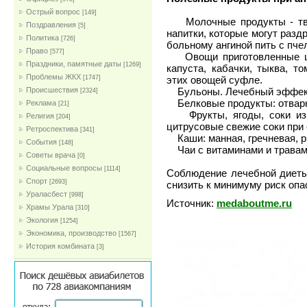
Острый вопрос
[149]
Молочные продукты - твор
Поздравления
[5]
напитки, которые могут разд
Политика
[726]
больному ангиной пить с пч
Право
[577]
Овощи приготовленные щад
Праздники, памятные даты
[1269]
капуста, кабачки, тыква, т
Проблемы ЖКХ
этих овощей суфле.
[1747]
Бульоны. Лечебный эффект 
Проиcшествия
[2324]
Белковые продукты: отварны
Реклама
[21]
Фрукты, ягоды, соки из о
Религия
[204]
цитрусовые свежие соки при 
Ретроспектива
[341]
Каши: манная, гречневая, ри
События
[148]
Чаи с витаминами и травами
Советы врача
[0]
Социальные вопросы
[1114]
Соблюдение лечебной диеты 
Спорт
[2693]
снизить к минимуму риск опа
Ураласбест
[998]
Источник:
medaboutme.ru
Храмы Урала
[310]
Экология
[1254]
Экономика, производство
[1567]
История комбината
[3]