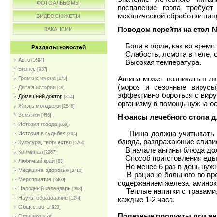
ФОТОАЛЬБОМЫ
воспаление горла требует
механической обработки пищ
ВИДЕОСЮЖЕТЫ
Поводом перейти на стол 
ВАКАНСИИ
Боли в горле, как во время е
Разделы новостей
Слабость, ломота в теле, о
Авто
[1694]
Высокая температура.
Бизнес
[937]
Ангина может возникать в л
Громкие имена
[273]
(мороз и сезонные вирусы
Дата в истории
[10]
эффективно бороться с вирус
Домашний доктор
[314]
организму в помощь нужна ос
Жизнь молодежи
[2546]
Земляки
Нюансы лечебного стола д
[456]
История города
[689]
Пища должна учитывать сос
История в судьбах
[294]
блюда, раздражающие слизис
Культура, творчество
[1260]
В начале ангины блюда дол
Криминал
[2067]
Способ приготовления еды -
Любимый край
[83]
Не менее 6 раз в день нужн
Медицина, здоровье
[2410]
В рационе больного во вре
Мероприятия
[2400]
содержанием железа, аминок
Народный календарь
[308]
Теплые напитки с травами,
Наука, образование
каждые 1-2 часа.
[1244]
Общество
[14923]
Полезные продукты при ан
Официоз
[978]