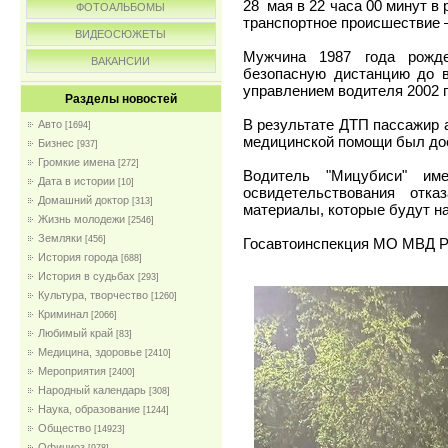
28 мая в 22 часа 00 минут в
ФОТОАЛЬБОМЫ
транспортное происшествие 
ВИДЕОСЮЖЕТЫ
Мужчина 1987 года рожде
ВАКАНСИИ
безопасную дистанцию до 
управлением водителя 2002 г
Разделы новостей
В результате ДТП пассажир 
Авто
[1694]
медицинской помощи был дос
Бизнес
[937]
Громкие имена
[272]
Водитель "Мицубиси" им
Дата в истории
[10]
освидетельствования отка
Домашний доктор
[313]
материалы, которые будут н
Жизнь молодежи
[2546]
Земляки
[456]
Госавтоинспекция МО МВД Р
История города
[688]
История в судьбах
[293]
Культура, творчество
[1260]
Криминал
[2066]
Любимый край
[83]
Медицина, здоровье
[2410]
Мероприятия
[2400]
Народный календарь
[308]
Наука, образование
[1244]
Общество
[14923]
Официоз