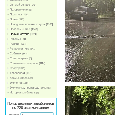
[978]
Острый вопрос
[149]
Поздравления
[5]
Политика
[726]
Право
[577]
Праздники, памятные даты
[1268]
Проблемы ЖКХ
[1747]
Проиcшествия
[2324]
Реклама
[21]
Религия
[204]
Ретроспектива
[341]
События
[148]
Советы врача
[0]
Социальные вопросы
[1114]
Спорт
[2693]
Ураласбест
[997]
Храмы Урала
[309]
Экология
[1254]
Экономика, производство
[1567]
История комбината
[3]