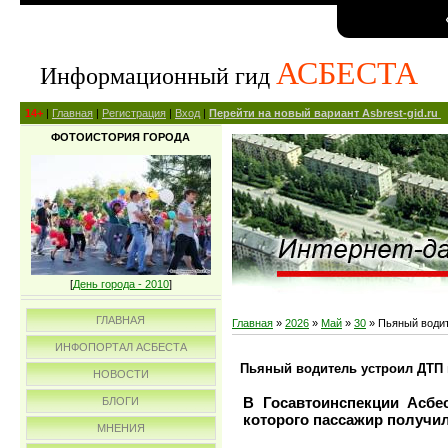
АСБЕСТА
Информационный гид
14+
|
Главная
|
Регистрация
|
Вход
|
Перейти на новый вариант Asbrest-gid.ru
ФОТОИСТОРИЯ ГОРОДА
[
День города - 2010
]
ГЛАВНАЯ
Главная
»
2026
»
Май
»
30
» Пьяный водит
ИНФОПОРТАЛ АСБЕСТА
Пьяный водитель устроил ДТП 
НОВОСТИ
В Госавтоинспекции Асбес
БЛОГИ
которого пассажир получи
МНЕНИЯ