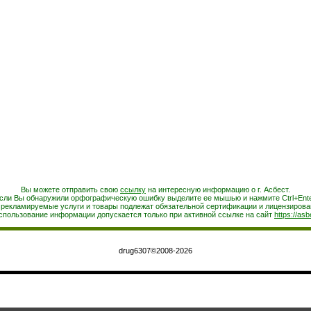
Вы можете отправить свою
ссылку
на интересную информацию о г. Асбест.
сли Вы обнаружили орфографическую ошибку выделите ее мышью и нажмите Ctrl+Ente
 рекламируемые услуги и товары подлежат обязательной сертификации и лицензирова
спользование информации допускается только при активной ссылке на сайт
https://asb
drug6307©2008-2026