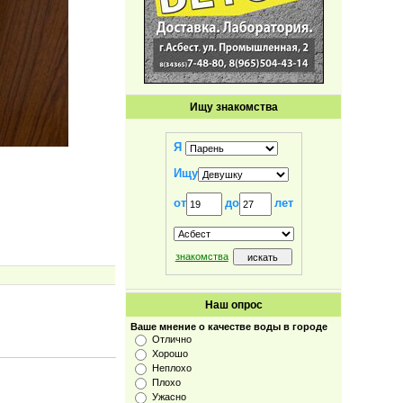
Ищу знакомства
Я
Ищу
от
до
лет
знакомства
Наш опрос
Ваше мнение о качестве воды в городе
Отлично
Хорошо
Неплохо
Плохо
Ужасно