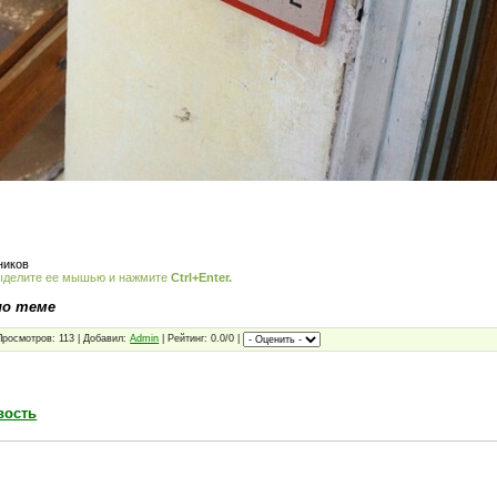
ников
ыделите ее мышью и нажмите
Ctrl+Enter.
по теме
Просмотров: 113 | Добавил:
Admin
| Рейтинг: 0.0/0 |
вость