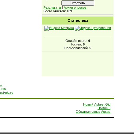
Результаты
|
Архив опросов
Всего ответов:
109
Статистика
Онлайн всего:
6
Гостей:
6
Пользователей:
0
r.
нию.
est-gid.ru
Новый Asbest Gid
Помощь
Обратная связь
Архив