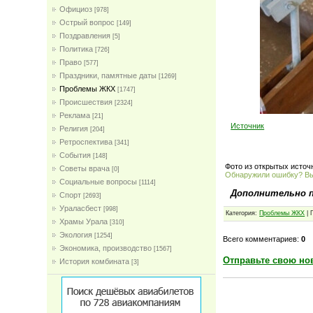
Официоз
[978]
Острый вопрос
[149]
Поздравления
[5]
Политика
[726]
Право
[577]
Праздники, памятные даты
[1269]
Проблемы ЖКХ
[1747]
Проиcшествия
[2324]
Реклама
[21]
Источник
Религия
[204]
Ретроспектива
[341]
События
[148]
Фото из открытых источ
Советы врача
[0]
Обнаружили ошибку? В
Социальные вопросы
[1114]
Дополнительно 
Спорт
[2693]
Ураласбест
[998]
Категория:
Проблемы ЖКХ
| 
Храмы Урала
[310]
Экология
[1254]
Всего комментариев:
0
Экономика, производство
[1567]
Отправьте свою но
История комбината
[3]