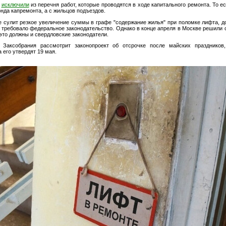
в
исключили
из перечня работ, которые проводятся в ходе капитального ремонта. То ес
онда капремонта, а с жильцов подъездов.
е сулит резкое увеличение суммы в графе "содержание жилья" при поломке лифта, д
о требовало федеральное законодательство. Однако в конце апреля в Москве решили 
 это должны и свердловские законодатели.
 Заксобрания рассмотрит законопроект об отсрочке после майских праздников
 его утвердят 19 мая.