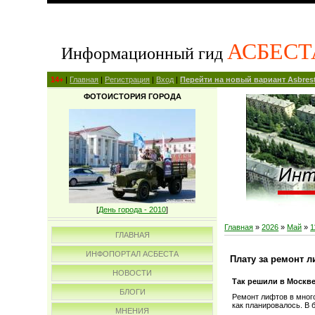
АСБЕСТ
Информационный гид
14+
|
Главная
|
Регистрация
|
Вход
|
Перейти на новый вариант Asbrest
ФОТОИСТОРИЯ ГОРОДА
[
День города - 2010
]
Главная
»
2026
»
Май
»
1
ГЛАВНАЯ
ИНФОПОРТАЛ АСБЕСТА
Плату за ремонт 
НОВОСТИ
Так решили в Москве
БЛОГИ
Ремонт лифтов в много
как планировалось. В
МНЕНИЯ