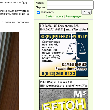
ть деньги на это будут
Логин:
Пароль:
олжно было вступить в
запомнить
отложить изменения на
Забыл пароль
|
Регистрация
, а полным составом