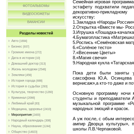
Семейная игровая программа
ФОТОАЛЬБОМЫ
эстафету подхватили педаг
декоративно-прикладному
ВИДЕОСЮЖЕТЫ
искусству:
1.Закладка «Народы России»
ВАКАНСИИ
2.Открытка «Вместе мы- Рос
3.Игрушка «Лошадка-качалка
Разделы новостей
4.Бумагопластика «Матрешка
Авто
[1694]
5.Роспись «Семëновская ма
Бизнес
6.«Солёное тесто»
[937]
7.«Весенние Цветы»
Громкие имена
[272]
8.«Магия свечи»
Дата в истории
[10]
9.Народная кукла «Татарская
Домашний доктор
[313]
Жизнь молодежи
[2546]
Пока дети были заняты у
Земляки
[456]
саксофона Ю.А. Осинцева 
История города
[688]
вернисаж»,а кто-то даже и п
История в судьбах
[293]
Культура, творчество
Основную программу ночи 
[1260]
студенты и преподаватели 
Криминал
[2066]
музыкальной программе «Р
Любимый край
[83]
народных эмоций и красок.
Медицина, здоровье
[2410]
Мероприятия
[2400]
А уж после, с обым интерес
Народный календарь
[308]
ампир Дворца культуры», п
Наука, образование
[1244]
школы Л.В.Черпаковой.
Общество
[14923]