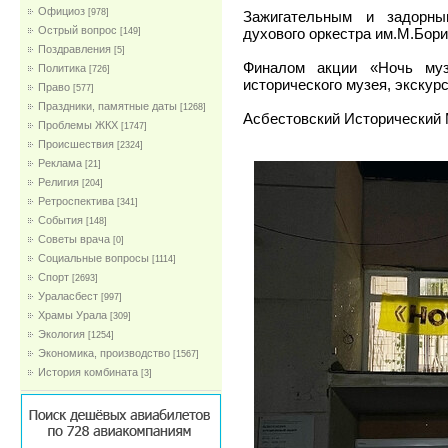
Официоз
[978]
Зажигательным и задорны
Острый вопрос
духового оркестра им.М.Бори
[149]
Поздравления
[5]
Финалом акции «Ночь муз
Политика
[726]
исторического музея, экскурс
Право
[577]
Праздники, памятные даты
[1268]
Асбестовский Исторический
Проблемы ЖКХ
[1747]
Проиcшествия
[2324]
Реклама
[21]
Религия
[204]
Ретроспектива
[341]
События
[148]
Советы врача
[0]
Социальные вопросы
[1114]
Спорт
[2693]
Ураласбест
[997]
Храмы Урала
[309]
Экология
[1254]
Экономика, производство
[1567]
История комбината
[3]