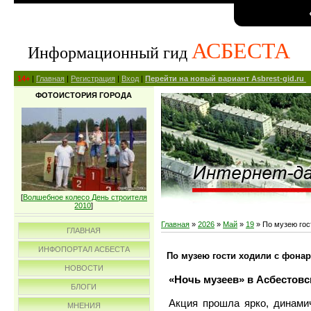
АСБЕСТА
Информационный гид
14+
|
Главная
|
Регистрация
|
Вход
|
Перейти на новый вариант Asbrest-gid.ru
ФОТОИСТОРИЯ ГОРОДА
[
Волшебное колесо День строителя
2010
]
Главная
»
2026
»
Май
»
19
» По музею гос
ГЛАВНАЯ
ИНФОПОРТАЛ АСБЕСТА
По музею гости ходили с фона
НОВОСТИ
«Ночь музеев» в Асбестовс
БЛОГИ
Акция прошла ярко, динами
МНЕНИЯ