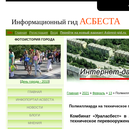
АСБЕСТА
Информационный гид
14+
|
Главная
|
Регистрация
|
Вход
|
Перейти на новый вариант Asbrest-gid.ru
ФОТОИСТОРИЯ ГОРОДА
[
День города - 2010
]
ГЛАВНАЯ
Главная
»
2021
»
Февраль
»
13
» Полмилли
ИНФОПОРТАЛ АСБЕСТА
Полмиллиарда на техническое 
НОВОСТИ
Комбинат «Ураласбест» в
БЛОГИ
техническое перевооружени
МНЕНИЯ