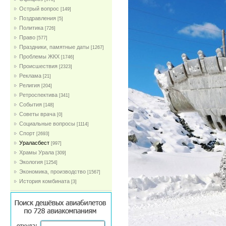
Острый вопрос
[149]
Поздравления
[5]
Политика
[726]
Право
[577]
Праздники, памятные даты
[1267]
Проблемы ЖКХ
[1746]
Проиcшествия
[2323]
Реклама
[21]
Религия
[204]
Ретроспектива
[341]
События
[148]
Советы врача
[0]
Социальные вопросы
[1114]
Спорт
[2693]
Ураласбест
[997]
Храмы Урала
[309]
Экология
[1254]
Экономика, производство
[1567]
История комбината
[3]