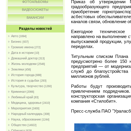
Приказ об утверждении П
ФОТОАЛЬБОМЫ
градообразующего предпри
ВИДЕОСЮЖЕТЫ
приобретение горнотранспо
асбестовых обеспыливателе
ВАКАНСИИ
каналов связи, обновление о
Разделы новостей
Ежегодное техническое п
направлено на выполнение с
Авто
[1694]
выпускаемой продукции, улу
Бизнес
[937]
переделах.
Громкие имена
[272]
Дата в истории
[10]
Титульным списком Плана к
Домашний доктор
[313]
предусмотрено более 150 
Жизнь молодежи
[2546]
предприятий — от модерниз
Земляки
[456]
служб до благоустройства
История города
миллионов рублей.
[688]
История в судьбах
[293]
Работы будут производит
Культура, творчество
[1260]
привлечением подрядчиков
Криминал
[2066]
конструкторская организац
Любимый край
[83]
компания «Стилобит».
Медицина, здоровье
[2410]
Мероприятия
[2400]
Пресс-служба ПАО "Ураласб
Народный календарь
[308]
Наука, образование
[1244]
Общество
[14922]
Официоз
[978]