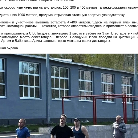
и скоростные качества на дистанциях 100, 200 и 400 метров, а также доказали недю
истанцию 1000 метров, продемонстрировав отличную спортивную подготовку.
ителей и участников вызвала эстафета 4×400 метров. Здесь на первый план вы
ность командной работы — качество, которое спасатели ежедневно применяют в боевы
и преподавателя С.В.Лысцова, занявшего 1 место в забеге на 3 км. В эстафете - по
екомандное место асбестовцев - первое. Солодухин Иван победил на дистанции 
 Артем и Бабенкова Арина заняли вторые места на своих дистанциях.
рная охрана