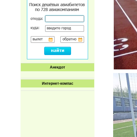
Анекдот
Интернет-компас