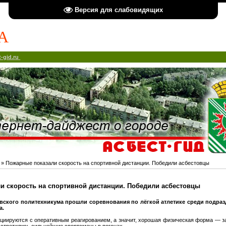
Версия для слабовидящих
А
-gid.ru
» Пожарные показали скорость на спортивной дистанции. Победили асбестовцы
и скорость на спортивной дистанции. Победили асбестовцы
овского политехникума прошли соревнования по лёгкой атлетике среди подраз
а.
циируются с оперативным реагированием, а значит, хорошая физическая форма — з
встретились сильнейшие спортсмены в погонах.