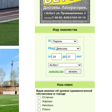
Ищу знакомства
Я
Ищу
от
до
лет
знакомства
Наш опрос
Ваше мнение об уровне криминогенной
обстановки в городе
Отлично
Хорошо
Неплохо
Плохо