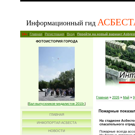
АСБЕСТ
Информационный гид
14+
|
Главная
|
Регистрация
|
Вход
|
Перейти на новый вариант Asbrest
ФОТОИСТОРИЯ ГОРОДА
Главная
»
2026
»
Май
»
9
[
Бал выпускников-медалистов 2010г.
]
Пожарные показал
ГЛАВНАЯ
На стадионе Асбест
ИНФОПОРТАЛ АСБЕСТА
спасательного отряд
НОВОСТИ
Пожарные всегда ассо
На беговых дорожках 