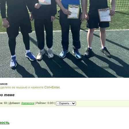
ников
ыделите ее мышью и нажмите
Ctrl+Enter.
по теме
ов: 93 | Добавил:
Atanasova
| Рейтинг: 0.0/0 |
вость