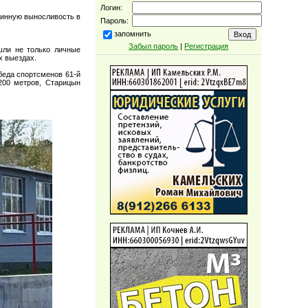
Логин:
жинную выносливость в
Пароль:
запомнить
Забыл пароль
|
Регистрация
шли не только личные
х выездах.
беда спортсменов 61-й
200 метров, Старицын