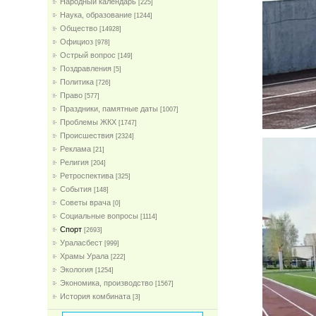
Народный календарь
[225]
Наука, образование
[1244]
Общество
[14928]
Официоз
[978]
Острый вопрос
[149]
Поздравления
[5]
Политика
[726]
Право
[577]
Праздники, памятные даты
[1007]
Проблемы ЖКХ
[1747]
Проиcшествия
[2324]
Реклама
[21]
Религия
[204]
Ретроспектива
[325]
События
[148]
Советы врача
[0]
Социальные вопросы
[1114]
Спорт
[2693]
Ураласбест
[999]
Храмы Урала
[222]
Экология
[1254]
Экономика, производство
[1567]
История комбината
[3]