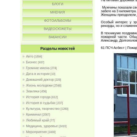
БЛОГИ
Мужчины показали сво
забеге на 3 километра.
МНЕНИЯ
Женщины преодолели д
ФОТОАЛЬБОМЫ
Особый интерес у зр
рекорды, но и слажен
ВИДЕОСЮЖЕТЫ
В техникуме поздравил
пожарной части. Общ
ВАКАНСИИ
Александр, Долгополов
61 ПСЧ Асбест | Пожа
Разделы новостей
Авто
[1694]
Бизнес
[937]
Громкие имена
[274]
Дата в истории
[10]
Домашний доктор
[229]
Жизнь молодежи
[2548]
Земляки
[456]
История города
[612]
История в судьбах
[237]
Культура, творчество
[1260]
Криминал
[2067]
Любимый край
[77]
Медицина, здоровье
[2410]
Мероприятия
[2400]