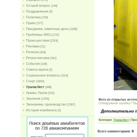
[978]
Острый вопрос
[149]
Поздравления
[5]
Политика
[726]
Право
[577]
Праздники, памятные даты
[1269]
Проблемы ЖКХ
[1747]
Проиcшествия
[2324]
Реклама
[21]
Религия
[204]
Ретроспектива
[341]
События
[148]
Советы врача
[0]
Социальные вопросы
[1114]
Спорт
[2693]
Ураласбест
[998]
Храмы Урала
[310]
Экология
[1254]
Фото из открытых источ
Обнаружили ошибку? В
Экономика, производство
[1567]
История комбината
Дополнительно 
[3]
Категория:
Ураласбест
| Про
Всего комментариев:
0