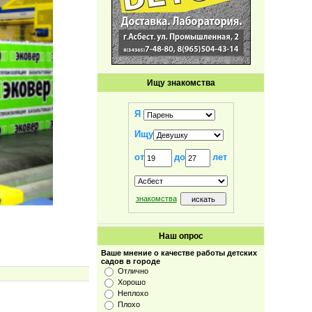
Ищу знакомства
Я
Ищу
от
до
лет
знакомства
Наш опрос
Ваше мнение о качестве работы детских
садов в городе
Отлично
Хорошо
Неплохо
Плохо