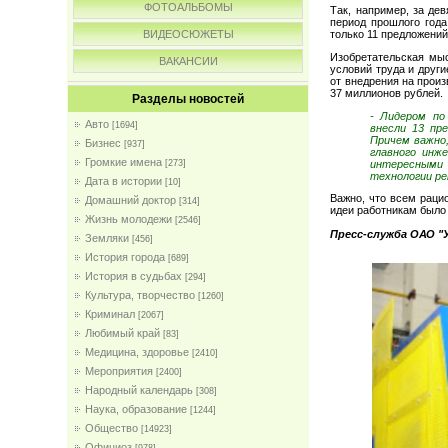
ФОТОАЛЬБОМЫ
Так, например, за де
период прошлого года
ВИДЕОСЮЖЕТЫ
только 11 предложений
Изобретательская мыс
ВАКАНСИИ
условий труда и друг
от внедрения на произ
37 миллионов рублей.
Разделы новостей
- Лидером по
Авто
[1694]
внесли 13 пр
Причем важно
Бизнес
[937]
главного инже
Громкие имена
интересными
[273]
технологии ре
Дата в истории
[10]
Важно, что всем раци
Домашний доктор
[314]
идеи работникам было
Жизнь молодежи
[2546]
Пресс-служба ОАО "
Земляки
[456]
История города
[689]
История в судьбах
[294]
Культура, творчество
[1260]
Криминал
[2067]
Любимый край
[83]
Медицина, здоровье
[2410]
Мероприятия
[2400]
Народный календарь
[308]
Наука, образование
[1244]
Общество
[14923]
Официоз