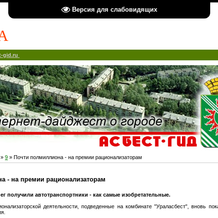
Версия для слабовидящих
А
-gid.ru
»
9
» Почти полмиллиона - на премии рационализаторам
а - на премии рационализаторам
ег получили автотранспортники - как самые изобретательные.
онализаторской деятельности, подведенные на комбинате "Ураласбест", вновь пок
я.