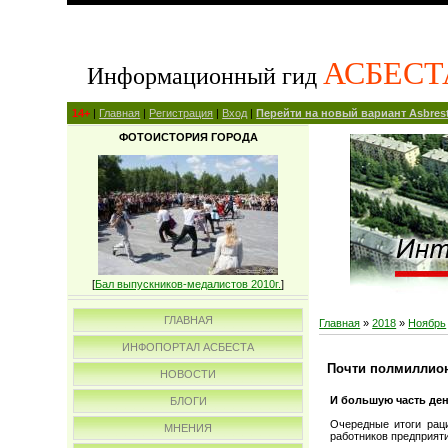
АСБЕСТ
Информационный гид
14+
|
Главная
|
Регистрация
|
Вход
|
Перейти на новый вариант Asbrest
ФОТОИСТОРИЯ ГОРОДА
[
Бал выпускников-медалистов 2010г.
]
ГЛАВНАЯ
Главная
»
2018
»
Ноябрь
ИНФОПОРТАЛ АСБЕСТА
Почти полмиллион
НОВОСТИ
И большую часть ден
БЛОГИ
Очередные итоги раци
МНЕНИЯ
работников предприяти