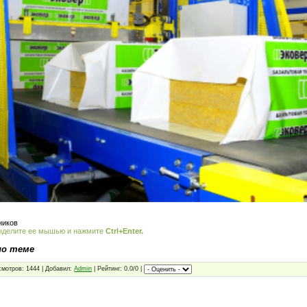
ников
ыделите ее мышью и нажмите
Ctrl+Enter.
по теме
смотров: 1444 | Добавил:
Admin
| Рейтинг: 0.0/0 |