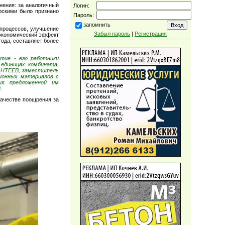
нения: за аналогичный
Логин:
орскими было признано
Пароль:
запомнить
процессов, улучшение
Забыл пароль
|
Регистрация
 экономический эффект
ода, составляет более
тие - его работники
единицах комбината.
КОНТЕЕВ, заместитель
ционных материалов с
ия предложенной им
.
качестве поощрения за