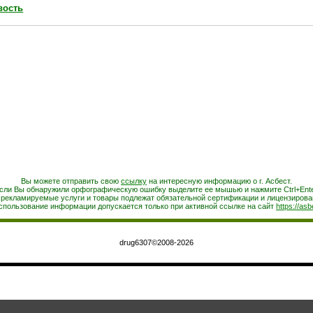
вость
Вы можете отправить свою
ссылку
на интересную информацию о г. Асбест.
сли Вы обнаружили орфографическую ошибку выделите ее мышью и нажмите Ctrl+Ente
 рекламируемые услуги и товары подлежат обязательной сертификации и лицензирова
спользование информации допускается только при активной ссылке на сайт
https://asb
drug6307©2008-2026