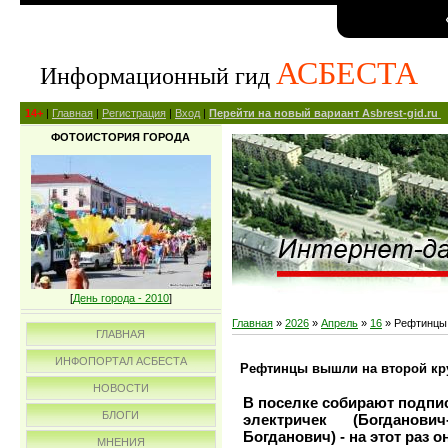
АСБЕСТА
Информационный гид
14+
|
Главная
|
Регистрация
|
Вход
|
Перейти на новый вариант Asbrest-gid.ru
ФОТОИСТОРИЯ ГОРОДА
[
День города - 2010
]
Главная
»
2026
»
Апрель
»
16
» Рефтинцы 
ГЛАВНАЯ
ИНФОПОРТАЛ АСБЕСТА
Рефтинцы вышли на второй кру
НОВОСТИ
В поселке собирают подпи
БЛОГИ
электричек (Богданович
Богданович) - на этот раз 
МНЕНИЯ