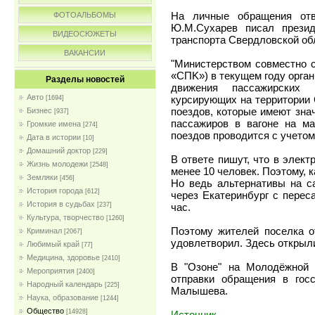
На личные обращения отв
ФОТОАЛЬБОМЫ
Ю.М.Сухарев писал презид
ВИДЕОСЮЖЕТЫ
транспорта Свердловской об
ВАКАНСИИ
"Министерством совместно 
«CПK») в текущем году орган
Разделы новостей
движения пассажирских п
Авто
курсирующих на территории 
[1694]
поездов, которые имеют зна
Бизнес
[937]
пассажиров в вагоне на м
Громкие имена
[274]
поездов проводится с учетом
Дата в истории
[10]
Домашний доктор
[229]
В ответе пишут, что в элект
Жизнь молодежи
[2548]
менее 10 человек. Поэтому, к
Земляки
[456]
Но ведь альтернативы на са
История города
[612]
через Екатеринбург с перес
История в судьбах
час.
[237]
Культура, творчество
[1260]
Поэтому жителей поселка о
Криминал
[2067]
удовлетворил. Здесь открыл
Любимый край
[77]
Медицина, здоровье
[2410]
В "Озоне" на Молодёжной 
Мероприятия
[2400]
отправки обращения в гос
Народный календарь
[225]
Малышева.
Наука, образование
[1244]
Общество
[14928]
Источник