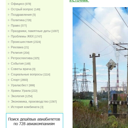
Официоз
[978]
Острый вопрос
[149]
Поздравления
[5]
Политика
[726]
Право
[577]
Праздники, памятные даты
[1007]
Проблемы ЖКХ
[1747]
Проиcшествия
[2324]
Реклама
[21]
Религия
[204]
Ретроспектива
[325]
События
[148]
Советы врача
[0]
Социальные вопросы
[1114]
Спорт
[2693]
Ураласбест
[999]
Храмы Урала
[222]
Экология
[1254]
Экономика, производство
[1567]
История комбината
[3]