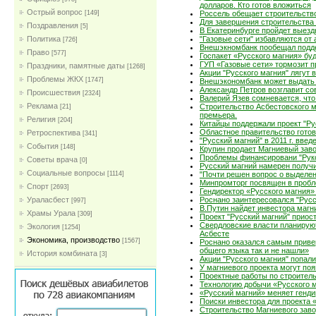
долларов. Кто готов вложиться
Острый вопрос
[149]
Россель обещает строительство
Для завершения строительства 
Поздравления
[5]
В Екатеринбурге пройдет выез
Политика
"Газовые сети" избавляются от
[726]
Внешэкномбанк пообещал подд
Право
[577]
Госпакет «Русского магния» бу
ГУП «Газовые сети» тормозит 
Праздники, памятные даты
[1268]
Акции "Русского магния" лягут 
Проблемы ЖКХ
[1747]
Внешэкономбанк может выдать 
Александр Петров возглавит со
Проиcшествия
[2324]
Валерий Язев сомневается, чт
Реклама
Строительство Асбестовского м
[21]
премьера.
Религия
[204]
Китайцы поддержали проект "Ру
Областное правительство готов
Ретроспектива
[341]
"Русский магний" в 2011 г. введ
События
[148]
Крупин продает Магниевый заво
Проблемы финансировани "Руко
Советы врача
[0]
Русский магний намерен получи
Социальные вопросы
[1114]
"Почти решен вопрос о выделен
Минпромторг посвящен в пробл
Спорт
[2693]
Гендиректор «Русского магния»
Ураласбест
Роснано заинтересовался "Рус
[997]
В.Путин найдет инвестора магн
Храмы Урала
[309]
Проект "Русский магний" приос
Свердловские власти планируют
Экология
[1254]
Асбесте
Экономика, производство
[1567]
Роснано оказался самым приве
общего языка так и не нашли»
История комбината
[3]
Акции "Русского магния" попали
У магниевого проекта могут по
Проектные работы по строител
Технологию добычи «Русского м
«Русский магний» меняет генди
Поиски инвестора для проекта 
Строительство Магниевого зав