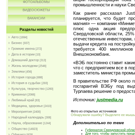
ФОТОАЛЬБОМЫ
промышленности и науки Све
ВИДЕОСЮЖЕТЫ
Как ранее рассказал Just
планируется, что будет пр
ВАКАНСИИ
магния» — компании «Минмет
плюс одна акция предпр
Разделы новостей
Свердловской области, 25%
Авто
[1694]
отечественным инвесторам, 
Бизнес
выдачи кредита на постройку
[937]
требуется 400 миллионов
Громкие имена
[272]
Внешэкономбанк.
Дата в истории
[10]
Домашний доктор
[313]
«ВЭБ постоянно ставит каки
Жизнь молодежи
[2546]
что с предприятием все в по
Земляки
заместитель министра промы
[456]
История города
[688]
В правительстве РФ около г
История в судьбах
[293]
госгарантий ВЭБу под вы
Культура, творчество
[1260]
Турлаева решение о предоста
Криминал
[2066]
Источник:
justmedia.ru
Любимый край
[83]
Медицина, здоровье
[2410]
Фото из открытых источников
Мероприятия
[2400]
Обнаружили ошибку? Выделите ее мыш
Народный календарь
[308]
Дополнительно по теме
Наука, образование
[1244]
Общество
[14923]
Губернатор Свердловской обла
Для того, чтобы запустить пре
Официоз
[978]