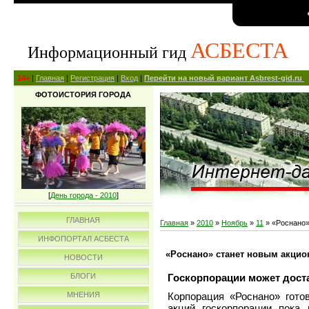
АСБЕСТА
Информационный гид
14+
|
Главная
|
Регистрация
|
Вход
|
Перейти на новый вариант Asbrest-gid.ru
ФОТОИСТОРИЯ ГОРОДА
[
День города - 2010
]
ГЛАВНАЯ
Главная
»
2010
»
Ноябрь
»
11
» «Роснано»
ИНФОПОРТАЛ АСБЕСТА
«Роснано» станет новым акцио
НОВОСТИ
Госкорпорации может доста
БЛОГИ
МНЕНИЯ
Корпорация «Роснано» гото
акций госкорпорации пока 