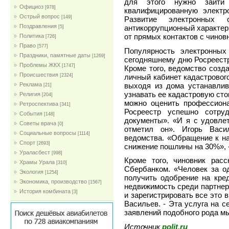
для этого нужно зайти
Официоз
[978]
квалифицированную электро
Острый вопрос
[149]
Развитие электронных 
Поздравления
антикоррупционный характер»
[5]
от прямых контактов с чинов
Политика
[726]
Право
[577]
Популярность электронных
Праздники, памятные даты
[1269]
сегодняшнему дню Росреестр
Проблемы ЖКХ
[1747]
Кроме того, ведомство созд
Проиcшествия
личный кабинет кадастрового
[2324]
выходя из дома устанавлив
Реклама
[21]
узнавать ее кадастровую сто
Религия
[204]
можно оценить профессион
Ретроспектива
[341]
Росреестр успешно сотру
События
[148]
документы». «И я с удовлет
Советы врача
[0]
отметил он». Игорь Васи
Социальные вопросы
[1114]
ведомства. «Обращение к на
Спорт
[2693]
снижение пошлины на 30%», -
Ураласбест
[998]
Кроме того, чиновник расс
Храмы Урала
[310]
Сбербанком. «Человек за од
Экология
[1254]
получить одобрение на кред
Экономика, производство
[1567]
недвижимость среди партнеро
История комбината
[3]
и зарегистрировать все это 
Васильев. - Эта услуга на с
заявлений подобного рода м
Источник
polit.ru