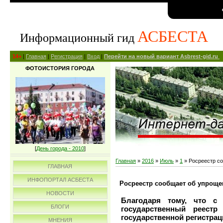
АСБЕСТА
Информационный гид
14+
|
Главная
|
Регистрация
|
Вход
|
Перейти на новый вариант Asbrest-gid.ru
ФОТОИСТОРИЯ ГОРОДА
[
День города - 2010
]
Главная
»
2016
»
Июль
»
1
» Росреестр с
ГЛАВНАЯ
ИНФОПОРТАЛ АСБЕСТА
Росреестр сообщает об упроще
НОВОСТИ
Благодаря тому, что с
БЛОГИ
государственный реестр
государственной регистрац
МНЕНИЯ