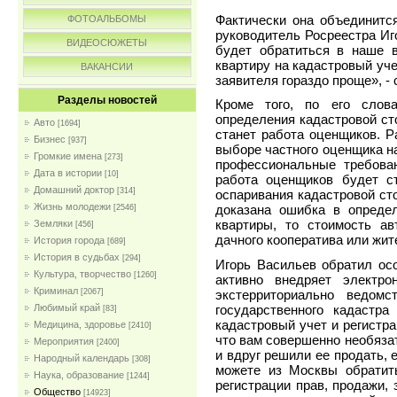
Фактически она объединится
ФОТОАЛЬБОМЫ
руководитель Росреестра Иг
ВИДЕОСЮЖЕТЫ
будет обратиться в наше в
квартиру на кадастровый уче
ВАКАНСИИ
заявителя гораздо проще», -
Разделы новостей
Кроме того, по его слов
определения кадастровой ст
Авто
[1694]
станет работа оценщиков. Р
Бизнес
[937]
выборе частного оценщика на
Громкие имена
[273]
профессиональные требован
Дата в истории
[10]
работа оценщиков будет ст
Домашний доктор
[314]
оспаривания кадастровой сто
Жизнь молодежи
доказана ошибка в определ
[2546]
квартиры, то стоимость ав
Земляки
[456]
дачного кооператива или жит
История города
[689]
История в судьбах
[294]
Игорь Васильев обратил осо
Культура, творчество
[1260]
активно внедряет электр
Криминал
экстерриториально ведомс
[2067]
государственного кадастра
Любимый край
[83]
кадастровый учет и регистра
Медицина, здоровье
[2410]
что вам совершенно необяза
Мероприятия
[2400]
и вдруг решили ее продать, 
Народный календарь
[308]
можете из Москвы обратить
Наука, образование
[1244]
регистрации прав, продажи, 
Общество
[14923]