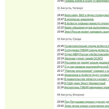
10:45
Пожары взяли в осаду 4 свердловс
11 Августа, Четверг
16:43
Кроссовер, ВАЗ и фура столкнули
15:47
В интересах инвалидов
15:46
В Асбесте побывал министр строит
12:22
Какие обещания вузов выполняютс
10:44
Энел Россия может направить выр
10 Августа, Среда
22:45
Госавтоинспекция города Асбеста 
22:44
Сотрудники ГИБДД города Асбеста
22:42
Отдел МВД России «Асбестовский»
22:19
Лихачам утроят тариф ОСАГО
22:19
Россияне не увидят коньяк дешевл
22:17
Суд над имамом екатеринбургской 
22:17
"Партию пенсионеров" снимают с 
14:41
Инженеров в Асбесте будут готовит
11:41
В правительстве области считают,
11:28
В США умер Эрнст Неизвестный
11:24
Инспекторы ГИБДД ежедневно пров
09 Августа, Вторник
23:44
Под Петушками прошел турслет дл
23:41
Этим летом клещи стали менее кр