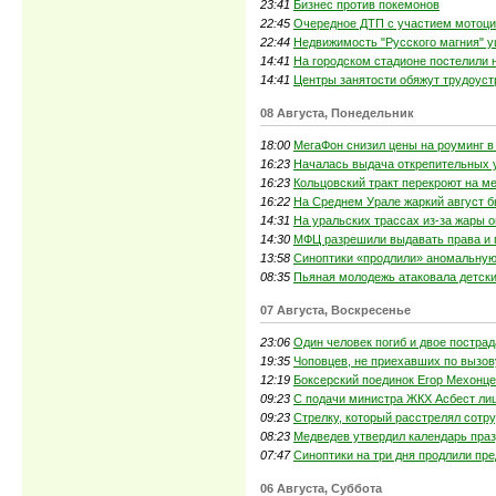
23:41
Бизнес против покемонов
22:45
Очередное ДТП с участием мотоци
22:44
Недвижимость "Русского магния" у
14:41
На городском стадионе постелили 
14:41
Центры занятости обяжут трудоуст
08 Августа, Понедельник
18:00
МегаФон снизил цены на роуминг 
16:23
Началась выдача открепительных 
16:23
Кольцовский тракт перекроют на м
16:22
На Среднем Урале жаркий август бь
14:31
На уральских трассах из-за жары 
14:30
МФЦ разрешили выдавать права и п
13:58
Синоптики «продлили» аномальную
08:35
Пьяная молодежь атаковала детски
07 Августа, Воскресенье
23:06
Один человек погиб и двое постра
19:35
Чоповцев, не приехавших по вызов
12:19
Боксерский поединок Егор Мехонце
09:23
С подачи министра ЖКХ Асбест ли
09:23
Стрелку, который расстрелял сотр
08:23
Медведев утвердил календарь праз
07:47
Синоптики на три дня продлили пр
06 Августа, Суббота