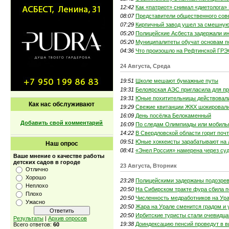
12:42
Как «патриот» снимал «диетолога»
08:07
Представители общественного сов
07:29
Кирпичный завод ушел за смешную
05:20
Полицейские Асбеста задержали и
05:20
Муниципалитеты обучат основам п
04:36
Что произошло на Рефтинской ГР
24 Августа, Среда
19:51
Школе мешают бумажные путы
19:31
Белоярская АЭС пригласила для п
19:31
Юные похитительницы действовал
Как нас обслуживают
19:29
Свежие квитанции ЖКХ шокировал
16:09
День посёлка Белокаменный
Добавить свой комментарий
16:09
По следам Олимпиады или мобиль
14:22
В Свердловской области горит почт
09:51
Юные хоккеисты зарабатывают на 
Наш опрос
08:41
«Энел Россия» намерена через суд
Ваше мнение о качестве работы
детских садов в городе
23 Августа, Вторник
Отлично
Хорошо
23:28
Полицейскими задержаны подозрев
Неплохо
20:50
На Сибирском тракте фура сбила п
Плохо
20:50
Численность медработников на Урал
Ужасно
20:50
Жара на Урале сменится градом и 
20:50
Ирбитские туристы стали очевидц
Результаты
|
Архив опросов
19:38
Доиндексацию пенсий проведут в 
Всего ответов:
60