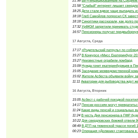
21:58
ВИЧ-инфицированным на Среднем У
21:58
"Слабый" интернет лишает свердло
18:25
Дети стали вдвое чаще выпадать из
18:18
Глеб Самойлов попросил СК завест
18:18
Синоптики рассказали, как долго 
17:32
УрФЮИ запретили принимать студ
16:57
Пенсионеры получат предвыборну
17 Августа, Среда
17:17
«Родительский патруль» по соблюд
15:27
В Конкурсе «Мисс Екатеринбург-2
15:27
Неизвестные ограбили ломбард
15:09
Нужда гонит екатеринбуржцев в Пе
15:05
Заседание межведомственной коми
15:02
Жители Асбеста объявили войну з
11:11
Акватории для рыбоводства ждут 
16 Августа, Вторник
15:05
Асбест с рабочей поездкой посетил
14:17
Пенсии россиян могут превратитьс
11:24
Какие виды пенсий и социальных в
11:24
В честь Дня пенсионера в ПФР буд
10:22
Для свердловских бомжей отвели 9
08:49
В ДТП на тюменской трассе погиб 
00:23
Операция «Должник» стартовала в