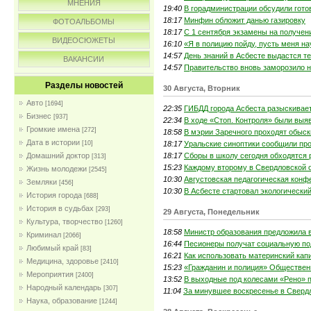
МНЕНИЯ
19:40
В горадминистрации обсудили гото
18:17
Минфин обложит данью газировку
ФОТОАЛЬБОМЫ
18:17
С 1 сентября экзамены на получен
ВИДЕОСЮЖЕТЫ
16:10
«Я в полицию пойду, пусть меня на
14:57
День знаний в Асбесте выдастся т
ВАКАНСИИ
14:57
Правительство вновь заморозило 
Разделы новостей
30 Августа, Вторник
Авто
[1694]
22:35
ГИБДД города Асбеста разыскивае
Бизнес
[937]
22:34
В ходе «Стоп. Контроля» были выя
Громкие имена
[272]
18:58
В мэрии Заречного проходят обыск
Дата в истории
18:17
Уральские синоптики сообщили про
[10]
18:17
Сборы в школу сегодня обходятся 
Домашний доктор
[313]
15:23
Каждому второму в Свердловской о
Жизнь молодежи
[2545]
10:30
Августовская педагогическая конф
Земляки
[456]
10:30
В Асбесте стартовал экологически
История города
[688]
История в судьбах
[293]
29 Августа, Понедельник
Культура, творчество
[1260]
18:58
Министр образования предложила в
Криминал
[2066]
16:44
Песионеры получат социальную по
Любимый край
[83]
16:21
Как использовать материнский кап
Медицина, здоровье
[2410]
15:23
«Гражданин и полиция» Общественн
Мероприятия
[2400]
13:52
В выходные под колесами «Рено» 
Народный календарь
[307]
11:04
За минувшее воскресенье в Свердл
Наука, образование
[1244]