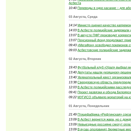
Асбеста
10:40
Переводы в одно касание ­– для а
03 Августа, Среда
14:14
Министр оценил качество капремон
14:03
В Асбесте полицейские задержали 
13:07
В августе ПФР производит коррект
13:07
Пенсионный фонд продолжает прием
09:43
«МегаФон» освободил покемонов о
09:03
Асбестовские полицейские задерж
02 Августа, Вторник
19:43
Футбольный клуб «Урал» выбрал м
13:40
Депутаты нашли «изящное» решени
13:40
Увлекатеольный квест организовал
13:38
Свердловскую область предупреди
12:03
В Асбесте полицейскими расследуе
09:41
Проект развязки и обхода Белоярск
09:22
МУГИСО объявило мораторий на из
01 Августа, Понедельник
21:49
Птицефабрика «Рефтинская» среза
13:09
В Асбест вернется жара, но с дожд
13:09
Невыездные россияне смогут оплат
13:09
В вузах ополовинят бюджетные ме