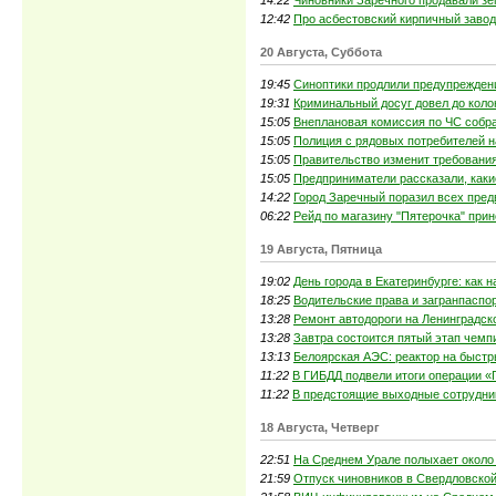
12:42
Про асбестовский кирпичный завод,
20 Августа, Суббота
19:45
Синоптики продлили предупреждени
19:31
Криминальный досуг довел до коло
15:05
Внеплановая комиссия по ЧС собр
15:05
Полиция с рядовых потребителей 
15:05
Правительство изменит требования
15:05
Предприниматели рассказали, каки
14:22
Город Заречный поразил всех пре
06:22
Рейд по магазину "Пятерочка" пр
19 Августа, Пятница
19:02
День города в Екатеринбурге: как 
18:25
Водительские права и загранпаспо
13:28
Ремонт автодороги на Ленинградск
13:28
Завтра состоится пятый этап чемп
13:13
Белоярская АЭС: реактор на быст
11:22
В ГИБДД подвели итоги операции «
11:22
В предстоящие выходные сотрудни
18 Августа, Четверг
22:51
На Среднем Урале полыхает около 
21:59
Отпуск чиновников в Свердловской