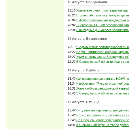
15 Августа, Понедельник
23:16
Уральские синоптики: жара никуда 
20:25
Вторая работа есть у каждого деся
20:02
В Асбесте инвалидам предлагают о
20:02
Энергоблок БН-800 возобновил раб
13:34
В выходные дни Асбест заполонили
14 Августа, Воскресенье
16:16
"Водоканалом" заинтересовалась и
15:27
На ул. Рефтинской сгорели надвор
15:27
Храм в честь иконы Богородицы «У
12:22
В Свердловской области будут соз
13 Августа, Суббота
16:42
Как правильно рассчитать НДФЛ пр
16:34
Изобретения "Русского магния" ок
16:31
Жара сгубила свердловский карто
10:45
В Свердловской области разыскив
12 Августа, Пятница
15:47
Ситуация на Кирпичном заводе на 
15:46
Что может помешать хорошей связ
15:46
На Среднем Урале завершилась рег
14:31
К аномальной жаре на Урале добав