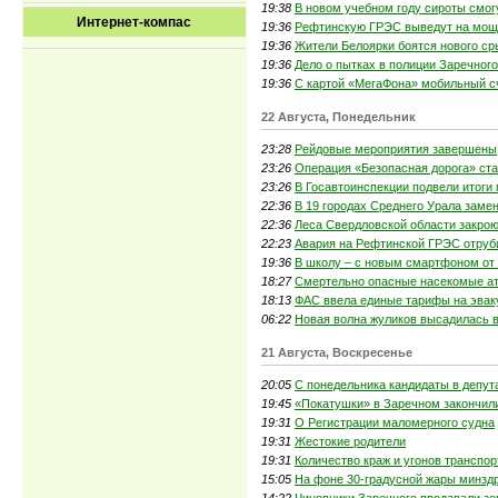
19:38
В новом учебном году сироты смог
Интернет-компас
19:36
Рефтинскую ГРЭС выведут на мощн
19:36
Жители Белоярки боятся нового ср
19:36
Дело о пытках в полиции Заречног
19:36
С картой «МегаФона» мобильный с
22 Августа, Понедельник
23:28
Рейдовые мероприятия завершены
23:26
Операция «Безопасная дорога» ста
23:26
В Госавтоинспекции подвели итоги
22:36
В 19 городах Среднего Урала заме
22:36
Леса Свердловской области закрою
22:23
Авария на Рефтинской ГРЭС отруби
19:36
В школу – c новым смартфоном от
18:27
Смертельно опасные насекомые ат
18:13
ФАС ввела единые тарифы на эвак
06:22
Новая волна жуликов высадилась 
21 Августа, Воскресенье
20:05
С понедельника кандидаты в депут
19:45
«Покатушки» в Заречном закончил
19:31
О Регистрации маломерного судна
19:31
Жестокие родители
19:31
Количество краж и угонов транспор
15:05
На фоне 30-градусной жары минздр
14:22
Чиновники Заречного продавали з