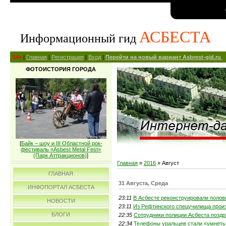
АСБЕСТА
Информационный гид
14+
|
Главная
|
Регистрация
|
Вход
|
Перейти на новый вариант Asbrest-gid.ru
ФОТОИСТОРИЯ ГОРОДА
[
Байк – шоу и III Областной рок-
фестиваль «Asbest Metal Fest»
(Парк Аттракционов)
]
Главная
»
2016
»
Август
ГЛАВНАЯ
31 Августа, Среда
ИНФОПОРТАЛ АСБЕСТА
23:11
В Асбесте реконструировали поло
НОВОСТИ
23:11
Из Рефтинского спецучилища прои
БЛОГИ
22:35
Сотрудники полиции Асбеста поздр
22:34
Телефоны уральцев стали «умнеть