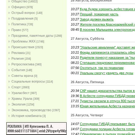
28 Августа, Воскресенье
Общество
[14922]
Официоз
[978]
10:27
Куда будем хоронить асбестовцев
Острый вопрос
[149]
10:27
Прощай, пожарная часть
Поздравления
[5]
10:27
Завод должен выжить
Политика
10:27
Жители поселка Красноармейский 
[726]
09:45
В поселке Малышева электропоезд 
Право
[577]
Праздники, памятные даты
[1266]
27 Августа, Суббота
Проблемы ЖКХ
[1746]
Проиcшествия
10:23
"Уральские авиалинии" доставят ж
[2323]
10:21
Фонды капремонта отказались обн
Реклама
[21]
10:21
Родители понесут наказание за "пь
Религия
[204]
08:21
Степашин предложил переименова
Ретроспектива
[340]
07:56
Охотиться, так по правилам
События
[148]
00:21
Уральцы смогут увидеть две луны
Советы врача
[0]
Социальные вопросы
26 Августа, Пятница
[1114]
Спорт
[2693]
20:34
СКР нашел доказательства пыток 
Ураласбест
[997]
19:36
В Асбесте сотрудники ГИБДД прове
Храмы Урала
[309]
17:21
Туристы свозили в отпуск 800 тыс
Экология
[1254]
13:15
Юная жительница Асбеста назначе
Экономика, производство
[1567]
25 Августа, Четверг
История комбината
[3]
14:07
Сотрудники ГИБДД призывают быт
14:07
Сотрудники полиции Асбеста готов
12:42
Обвиняемому в пытках полицейском