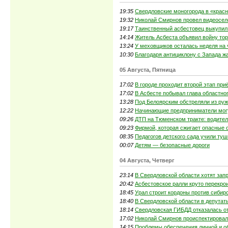
19:35
Свердловские моногорода в «красн
19:32
Николай Смирнов провел видеосел
19:17
Таинственный асбестовец выкупил 
14:14
Житель Асбеста объявил войну то
13:24
У меховщиков осталась неделя на
10:30
Благодаря антициклону с Запада 
05 Августа, Пятница
17:02
В городе проходит второй этап при
17:02
В Асбесте побывал глава областно
13:28
Под Белоярским обстреляли из руж
12:22
Начинающие предприниматели могут
09:26
ДТП на Тюменском тракте: водител
09:23
Фирмой, которая сжигает опасные 
08:35
Педагогов детского сада учили туш
00:07
Детям — безопасные дороги
04 Августа, Четверг
23:14
В Свердловской области хотят зап
20:42
Асбестовское ралли круто перекро
18:45
Урал строит кордоны против сибир
18:40
В Свердловской области в депутат
18:14
Свердловская ГИБДД отказалась о
17:02
Николай Смирнов происпектировал
14:15
Проблемы обеспечения личной и о