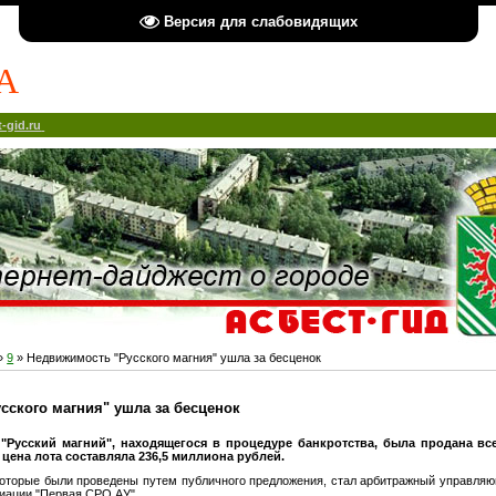
Версия для слабовидящих
А
-gid.ru
»
9
» Недвижимость "Русского магния" ушла за бесценок
сского магния" ушла за бесценок
Русский магний", находящегося в процедуре банкротства, была продана все
 цена лота составляла 236,5 миллиона рублей.
которые были проведены путем публичного предложения, стал арбитражный управля
циации "Первая СРО АУ".