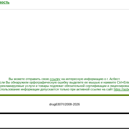
вость
Вы можете отправить свою
ссылку
на интересную информацию о г. Асбест.
сли Вы обнаружили орфографическую ошибку выделите ее мышью и нажмите Ctrl+Ente
 рекламируемые услуги и товары подлежат обязательной сертификации и лицензирова
спользование информации допускается только при активной ссылке на сайт
https://asb
drug6307©2008-2026