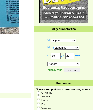
Ищу знакомства
Я
Ищу
от
до
лет
знакомства
Наш опрос
О качестве работы почтовых отделений
Отлично
Хорошо
Неплохо
Плохо
Ужасно