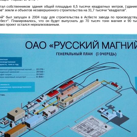
тал собственником здания общей площадью 6,5 тысячи квадратных метров, (здание 
ов" земли и объектов незавершенного строительства на 31,7 тысячи "квадратов".
ий" был запущен в 2004 году для строительства в Асбесте завода по производств
бест". Планировалось, что он будет выпускать до 70 тысяч тонн магния и 90 ты
ако проект остался нереализованным.