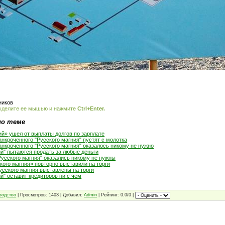
ников
ыделите ее мышью и нажмите
Ctrl+Enter.
по теме
ий» ушел от выплаты долгов по зарплате
нкроченного "Русского магния" пустят с молотка
нкроченного "Русского магния" оказалось никому не нужно
ий" пытаются продать за любые деньги
Русского магния" оказались никому не нужны
кого магния» повторно выставили на торги
усского магния выставлены на торги
й" оставит кредиторов ни с чем
водство
| Просмотров: 1403 | Добавил:
Admin
| Рейтинг: 0.0/0 |