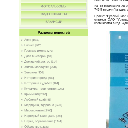
За 13 миллионов он с
ФОТОАЛЬБОМЫ
746,5 тысячи "квадрат
ВИДЕОСЮЖЕТЫ
Проект "Русский магн
отвалов ОАО "Уралас
ВАКАНСИИ
кремнезема в год. Одн
Разделы новостей
Авто
[1694]
Бизнес
[937]
Громкие имена
[273]
Дата в истории
[10]
Домашний доктор
[314]
Жизнь молодежи
[2546]
Земляки
[456]
История города
[689]
История в судьбах
[294]
Культура, творчество
[1260]
Криминал
[2067]
Любимый край
[83]
Медицина, здоровье
[2410]
Мероприятия
[2400]
Народный календарь
[308]
Наука, образование
[1244]
Общество
[14923]