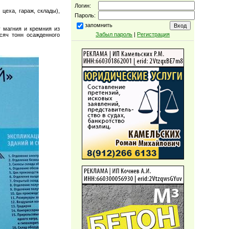
Логин:
цеха, гараж, склады),
Пароль:
запомнить
у магния и кремния из
Забыл пароль
|
Регистрация
сяч тонн осажденного