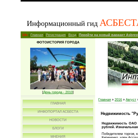
АСБЕСТ
Информационный гид
14+
|
Главная
|
Регистрация
|
Вход
|
Перейти на новый вариант Asbrest
ФОТОИСТОРИЯ ГОРОДА
[
День города - 2010
]
Главная
»
2016
»
Август
ГЛАВНАЯ
ИНФОПОРТАЛ АСБЕСТА
Недвижимость "Ру
НОВОСТИ
Недвижимость ОАО "
рублей. Изначальная
БЛОГИ
Победителем торгов, 
МНЕНИЯ
Кириченко, член Ассо