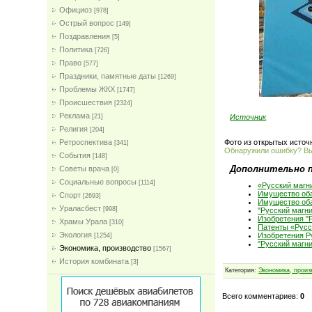
Официоз
[978]
Острый вопрос
[149]
Поздравления
[5]
Политика
[726]
Право
[577]
Праздники, памятные даты
[1269]
Проблемы ЖКХ
[1747]
Проиcшествия
[2324]
Реклама
Источник
[21]
Религия
[204]
Фото из открытых источ
Ретроспектива
[341]
Обнаружили ошибку? В
События
[148]
Дополнительно 
Советы врача
[0]
Социальные вопросы
[1114]
«Русский магн
Имущество оба
Спорт
[2693]
Имущество оба
Ураласбест
[998]
"Русский магн
Изобретения "
Храмы Урала
[310]
Патенты «Русс
Экология
Изобретения Р
[1254]
"Русский магни
Экономика, производство
[1567]
История комбината
[3]
Категория:
Экономика, произ
Всего комментариев:
0