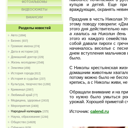
ФОТОАЛЬБОМЫ
купцов и детей. Еще при
враждующих, охранять невин
ВИДЕОСЮЖЕТЫ
ВАКАНСИИ
Праздник в честь Николая Уг
этому поводу говорили:
«Два
Разделы новостей
этого дня действительно нач
а хвались на Николин день
Авто
[1694]
этого из каждого семейств
Бизнес
[937]
собой давали пироги с греч
Громкие имена
[274]
начиналось веселье с песн
Дата в истории
[10]
днем вступления мальчиков 
Домашний доктор
было.
[229]
Жизнь молодежи
[2548]
С Николы крестьянская жизн
Земляки
[456]
домашним животным хватало
История города
[612]
потому можно было не беспок
История в судьбах
[237]
крепись, а с Николы живи, н
Культура, творчество
[1260]
Криминал
[2067]
Обращали внимание и на при
Любимый край
[77]
то нужно было умыться рос
Медицина, здоровье
[2410]
урожай. Хорошей приметой сч
Мероприятия
[2400]
Источник:
calend.ru
Народный календарь
[225]
Наука, образование
[1244]
Общество
[14928]
Официоз
[978]