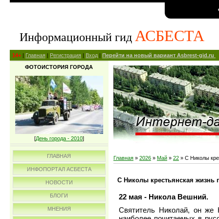
АСБЕСТА
Информационный гид
14+
|
Главная
|
Регистрация
|
Вход
|
Перейти на новый вариант Asbrest-gid.ru
ФОТОИСТОРИЯ ГОРОДА
[
День города - 2010
]
ГЛАВНАЯ
Главная
»
2026
»
Май
»
22
» С Николы кре
ИНФОПОРТАЛ АСБЕСТА
С Николы крестьянская жизнь 
НОВОСТИ
22 мая - Никола Вешний.
БЛОГИ
МНЕНИЯ
Святитель Николай, он же 
наиболее почитаемых в русс