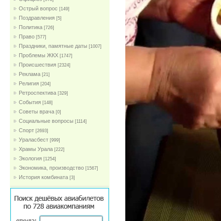
Острый вопрос
[149]
Поздравления
[5]
Политика
[726]
Право
[577]
Праздники, памятные даты
[1007]
Проблемы ЖКХ
[1747]
Проиcшествия
[2324]
Реклама
[21]
Религия
[204]
Ретроспектива
[329]
События
[148]
Советы врача
[0]
Социальные вопросы
[1114]
Спорт
[2693]
Ураласбест
[999]
Храмы Урала
[222]
Экология
[1254]
Экономика, производство
[1567]
История комбината
[3]