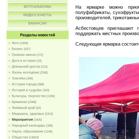
На ярмарке можно приоб
ФОТОАЛЬБОМЫ
полуфабрикаты, сухофрукты
ВИДЕОСЮЖЕТЫ
производителей, трикотажные
ВАКАНСИИ
Асбестовцев приглашают п
поддержать местных произво
Разделы новостей
Авто
Следующая ярмарка состоитс
[1694]
Бизнес
[937]
Громкие имена
[272]
Дата в истории
[10]
Домашний доктор
[313]
Жизнь молодежи
[2546]
Земляки
[456]
История города
[688]
История в судьбах
[293]
Культура, творчество
[1260]
Криминал
[2066]
Любимый край
[83]
Медицина, здоровье
[2410]
Мероприятия
[2400]
Народный календарь
[308]
Наука, образование
[1244]
Общество
[14923]