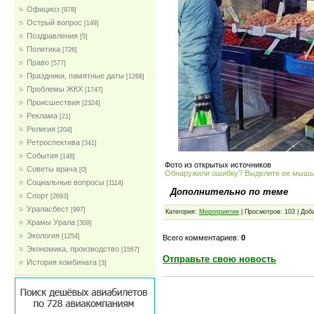
Официоз
[978]
Острый вопрос
[149]
Поздравления
[5]
Политика
[726]
Право
[577]
Праздники, памятные даты
[1268]
Проблемы ЖКХ
[1747]
Проиcшествия
[2324]
Реклама
[21]
Религия
[204]
Ретроспектива
[341]
События
[148]
Фото из открытых источников
Советы врача
[0]
Обнаружили ошибку? Выделите ее мыш
Социальные вопросы
[1114]
Дополнительно по теме
Спорт
[2693]
Ураласбест
[997]
Категория:
Мероприятия
| Просмотров: 103 | Доб
Храмы Урала
[309]
Экология
[1254]
Всего комментариев:
0
Экономика, производство
[1567]
Отправьте свою новость
История комбината
[3]