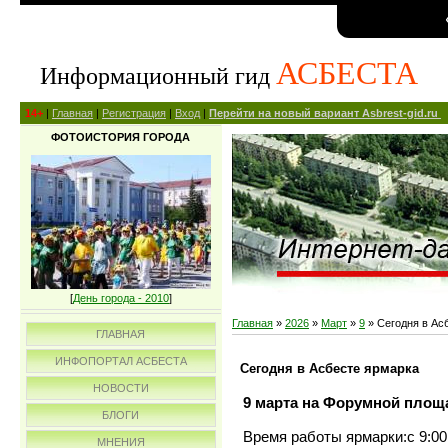
АСБЕСТА
Информационный гид
14+
|
Главная
|
Регистрация
|
Вход
|
Перейти на новый вариант Asbrest-gid.ru
ФОТОИСТОРИЯ ГОРОДА
[
День города - 2010
]
Главная
»
2026
»
Март
»
9
» Сегодня в Ас
ГЛАВНАЯ
ИНФОПОРТАЛ АСБЕСТА
Сегодня в Асбесте ярмарка
НОВОСТИ
9 марта на Форумной площ
БЛОГИ
Время работы ярмарки:с 9:00 
МНЕНИЯ