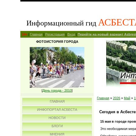
АСБЕСТ
Информационный гид
14+
|
Главная
|
Регистрация
|
Вход
|
Перейти на новый вариант Asbrest
ФОТОИСТОРИЯ ГОРОДА
[
День города - 2010
]
Главная
»
2026
»
Май
»
1
ГЛАВНАЯ
ИНФОПОРТАЛ АСБЕСТА
Сегодня в Асбесте
НОВОСТИ
15 мая в городе пр
БЛОГИ
Это необходимая мера
МНЕНИЯ
Обработка запланиров