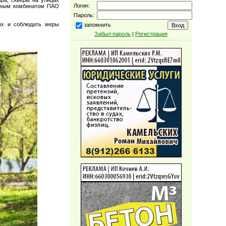
Логин:
ебным комбинатом ПАО
Пароль:
ных и соблюдать меры
запомнить
Забыл пароль
|
Регистрация