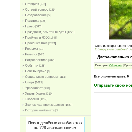
Официоз
[978]
Острый вопрос
[149]
Поздравления
[5]
Политика
[726]
Право
[577]
Праздники, памятные даты
[1271]
Проблемы ЖКХ
[1747]
Проиcшествия
[2324]
Фото из открытых источ
Реклама
Обнаружили ошибку? В
[21]
Религия
[204]
Дополнительно 
Ретроспектива
[342]
События
Категория:
Общество
| Просм
[148]
Советы врача
[0]
Всего комментариев:
0
Социальные вопросы
[1114]
Спорт
[2693]
Отправьте свою но
Ураласбест
[998]
Храмы Урала
[310]
Экология
[1254]
Экономика, производство
[1567]
История комбината
[3]