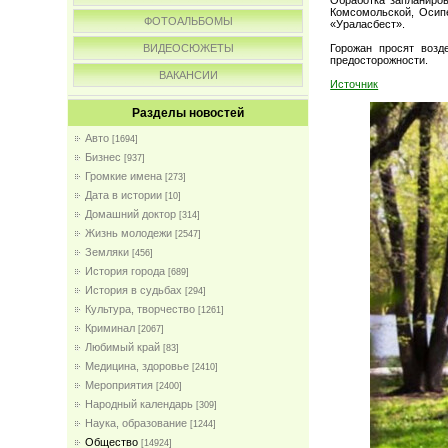
Комсомольской, Осип
ФОТОАЛЬБОМЫ
«Ураласбест».
Горожан просят возд
ВИДЕОСЮЖЕТЫ
предосторожности.
ВАКАНСИИ
Источник
Разделы новостей
Авто
[1694]
Бизнес
[937]
Громкие имена
[273]
Дата в истории
[10]
Домашний доктор
[314]
Жизнь молодежи
[2547]
Земляки
[456]
История города
[689]
История в судьбах
[294]
Культура, творчество
[1261]
Криминал
[2067]
Любимый край
[83]
Медицина, здоровье
[2410]
Мероприятия
[2400]
Народный календарь
[309]
Наука, образование
[1244]
Общество
[14924]