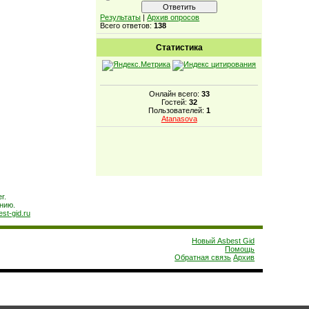
Результаты
|
Архив опросов
Всего ответов:
138
Статистика
Онлайн всего:
33
Гостей:
32
Пользователей:
1
Atanasova
r.
нию.
est-gid.ru
Новый Asbest Gid
Помощь
Обратная связь
Архив