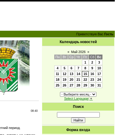
Приветствую Вас
Гость
Календарь новостей
«
Май 2026
»
Пн
Вт
Ср
Чт
Пт
Сб
Вс
1
2
3
4
5
6
7
8
9
10
11
12
13
14
15
16
17
18
19
20
21
22
23
24
25
26
27
28
29
30
31
Select Language
▼
Поиск
08:40
етний период.
Форма входа
ра, скверы на улицах