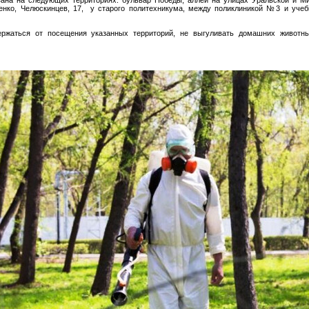
енко, Челюскинцев, 17, у старого политехникума, между поликлиникой №3 и уч
ержаться от посещения указанных территорий, не выгуливать домашних живот