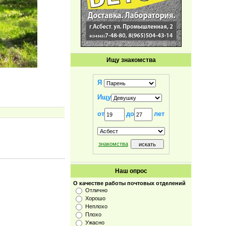
Ищу знакомства
Я
Ищу
от
до
лет
знакомства
Наш опрос
О качестве работы почтовых отделений
Отлично
Хорошо
Неплохо
Плохо
Ужасно