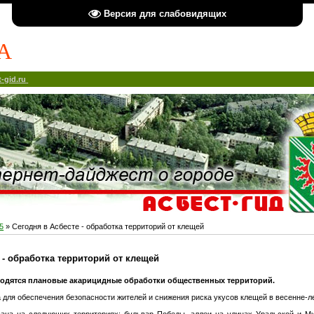
Версия для слабовидящих
А
-gid.ru
5
» Сегодня в Асбесте - обработка территорий от клещей
 - обработка территорий от клещей
оводятся плановые акарицидные обработки общественных территорий.
 для обеспечения безопасности жителей и снижения риска укусов клещей в весенне-л
ана на следующих территориях: бульвар Победы, аллеи на улицах Уральской и Ми