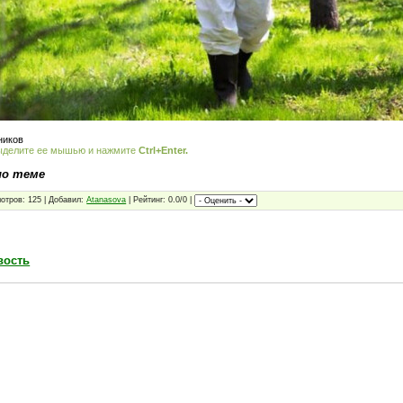
ников
ыделите ее мышью и нажмите
Ctrl+Enter.
по теме
отров: 125 | Добавил:
Atanasova
| Рейтинг: 0.0/0 |
вость