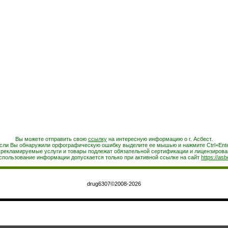
Вы можете отправить свою
ссылку
на интересную информацию о г. Асбест.
сли Вы обнаружили орфографическую ошибку выделите ее мышью и нажмите Ctrl+Ente
 рекламируемые услуги и товары подлежат обязательной сертификации и лицензирова
спользование информации допускается только при активной ссылке на сайт
https://asb
drug6307©2008-2026