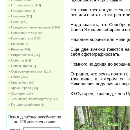
[978]
Острый вопрос
[149]
На кочке греется уж. Нечаст
Поздравления
[5]
решили считать этих рептили
Политика
[726]
Право
[577]
Надо сказать, что Серебрянк
Праздники, памятные даты
[1266]
Савва Яковлев собирался пос
Проблемы ЖКХ
[1746]
Проиcшествия
Находим воронки для живицы
[2323]
Реклама
[21]
Еще две змеюки греются на
Религия
[204]
себя сфотографировать.
Ретроспектива
[340]
События
[148]
Немного не дойдя до вершин
Советы врача
[0]
Социальные вопросы
[1114]
Отрадно, что речка почти не
Спорт
[2693]
том виде, в котором ее з
Ураласбест
Николаевич воду ручья попро
[997]
Храмы Урала
[309]
Ю.Сухарев, краевед, член Р
Экология
[1254]
Экономика, производство
[1567]
История комбината
[3]