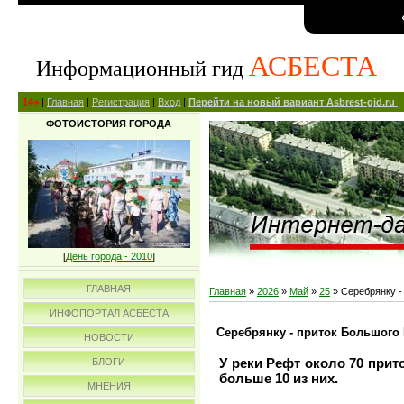
АСБЕСТА
Информационный гид
14+
|
Главная
|
Регистрация
|
Вход
|
Перейти на новый вариант Asbrest-gid.ru
ФОТОИСТОРИЯ ГОРОДА
[
День города - 2010
]
ГЛАВНАЯ
Главная
»
2026
»
Май
»
25
» Серебрянку -
ИНФОПОРТАЛ АСБЕСТА
Серебрянку - приток Большого
НОВОСТИ
У реки Рефт около 70 прит
БЛОГИ
больше 10 из них.
МНЕНИЯ