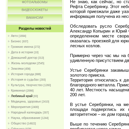
Не знаю, как сейчас, но с
ФОТОАЛЬБОМЫ
Рефта Серебрянку. Этот неб
ВИДЕОСЮЖЕТЫ
которой приезжали даже уази
информация получена из нес
ВАКАНСИИ
Обследовать русло Сереб
Разделы новостей
Александр Копырин и Юрий С
определенном месте свор
Авто
[1694]
оказалась проезжей для юрк
Бизнес
[937]
лесных козлов.
Громкие имена
[272]
Дата в истории
[10]
Примерно через час мы на 
Домашний доктор
[313]
удивленную присутствием дв
Жизнь молодежи
[2545]
Земляки
[456]
Устье Серебрянки закамыш
История города
золотого прииска.
[688]
Территория относилась к да
История в судьбах
[293]
благородного металла. Приис
Культура, творчество
[1260]
40 лет. Местность насыщен
Криминал
[2066]
200 лет.
Любимый край
[83]
Медицина, здоровье
[2410]
В устье Серебрянки, на ме
Мероприятия
[2400]
площади подверглись их 
Народный календарь
[307]
авторитетное – их дом гораз
Наука, образование
[1244]
Выше по течению Серебрянк
Общество
[14922]
пробивается через камни.
Официоз