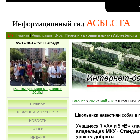
АСБЕСТА
Информационный гид
14+
|
Главная
|
Регистрация
|
Вход
|
Перейти на новый вариант Asbrest-gid.ru
ФОТОИСТОРИЯ ГОРОДА
[
Бал выпускников-медалистов
2010г.
]
Главная
»
2026
»
Май
»
18
» Школьники на
ГЛАВНАЯ
ИНФОПОРТАЛ АСБЕСТА
Школьники навестили собак в 
НОВОСТИ
Учащиеся 7 «А» и 5 «В» к
БЛОГИ
владельцев МКУ «Стандарт
уроком доброты.
МНЕНИЯ