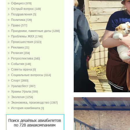
Официоз
[978]
Острый вопрос
[149]
Поздравления
[5]
Политика
[726]
Право
[577]
Праздники, памятные даты
[1266]
Проблемы ЖКХ
[1746]
Проиcшествия
[2323]
Реклама
[21]
Религия
[204]
Ретроспектива
[340]
События
[148]
Советы врача
[0]
Социальные вопросы
[1114]
Спорт
[2693]
Ураласбест
[997]
Храмы Урала
[309]
Экология
[1254]
Экономика, производство
[1567]
История комбината
[3]