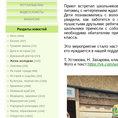
ФОТОАЛЬБОМЫ
Приют встретил школьнико
питомец с нетерпением ждал 
ВИДЕОСЮЖЕТЫ
Дети познакомились с воло
увидели, как заботятся о
ВАКАНСИИ
пушистыми друзьями: ребята 
школьники принесли с собо
Разделы новостей
необходимо обитателям при
Авто
[1694]
класса.
Бизнес
[937]
Это мероприятие стало наст
Громкие имена
[272]
кто нуждается в нашей подд
Дата в истории
[10]
Домашний доктор
[313]
Т. Устинова, Н. Захарова, к
Жизнь молодежи
[2545]
Фото и текст:
https://vk.com/w
Земляки
[456]
История города
[688]
История в судьбах
[293]
Культура, творчество
[1260]
Криминал
[2066]
Любимый край
[83]
Медицина, здоровье
[2410]
Мероприятия
[2400]
Народный календарь
[307]
Наука, образование
[1244]
Общество
[14922]