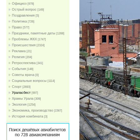
Официоз
[978]
Острый вопрос
[149]
Поздравления
[5]
Политика
[726]
Право
[577]
Праздники, памятные даты
[1268]
Проблемы ЖКХ
[1747]
Проиcшествия
[2324]
Реклама
[21]
Религия
[204]
Ретроспектива
[341]
События
[148]
Советы врача
[0]
Социальные вопросы
[1114]
Спорт
[2693]
Ураласбест
[997]
Храмы Урала
[309]
Экология
[1254]
Экономика, производство
[1567]
История комбината
[3]