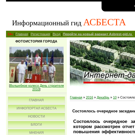
АСБЕСТА
Информационный гид
14+
|
Главная
|
Регистрация
|
Вход
|
Перейти на новый вариант Asbrest-gid.ru
ФОТОИСТОРИЯ ГОРОДА
[
Волшебное колесо День строителя
2010
]
Главная
»
2016
»
Декабрь
»
10
» Состояло
ГЛАВНАЯ
ИНФОПОРТАЛ АСБЕСТА
Состоялось очередное заседан
НОВОСТИ
Состоялось очередное з
БЛОГИ
котором рассмотрен отчет
повышения эффективности
МНЕНИЯ