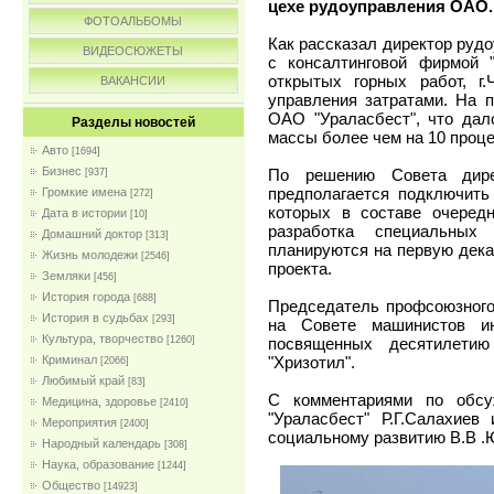
цехе рудоуправления ОАО.
ФОТОАЛЬБОМЫ
Как рассказал директор рудо
ВИДЕОСЮЖЕТЫ
с консалтинговой фирмой 
открытых горных работ, г
ВАКАНСИИ
управления затратами. На 
ОАО "Ураласбест", что дал
Разделы новостей
массы более чем на 10 проце
Авто
[1694]
Бизнес
По решению Совета дире
[937]
предполагается подключить
Громкие имена
[272]
которых в составе очеред
Дата в истории
[10]
разработка специальных
Домашний доктор
[313]
планируются на первую дека
Жизнь молодежи
[2546]
проекта.
Земляки
[456]
История города
[688]
Председатель профсоюзного
История в судьбах
[293]
на Совете машинистов и
Культура, творчество
посвященных десятилетию
[1260]
"Хризотил".
Криминал
[2066]
Любимый край
[83]
С комментариями по обс
Медицина, здоровье
[2410]
"Ураласбест" Р.Г.Салахиев
Мероприятия
[2400]
социальному развитию В.В .
Народный календарь
[308]
Наука, образование
[1244]
Общество
[14923]