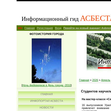
АСБЕСТ
Информационный гид
14+
|
Главная
|
Регистрация
|
Вход
|
Перейти на новый вариант Asbrest
ФОТОИСТОРИЯ ГОРОДА
Главная
»
2026
»
Апрель
[
Ночь фейеверков в День города -2010
]
Студентов научил
ГЛАВНАЯ
На мастер-классе «С
ИНФОПОРТАЛ АСБЕСТА
16 выпускников Урал
НОВОСТИ
привлечет внимание 
нанимателя.