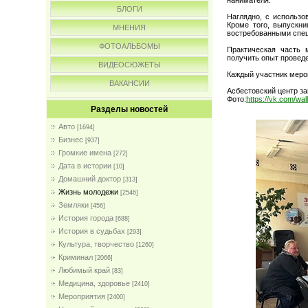
БЛОГИ
Наглядно, с использо
Кроме того, выпускни
МНЕНИЯ
востребованными спе
ФОТОАЛЬБОМЫ
Практическая часть 
получить опыт провед
ВИДЕОСЮЖЕТЫ
Каждый участник меро
ВАКАНСИИ
Асбестовский центр за
Фото:
https://vk.com/wa
Разделы новостей
Авто
[1694]
Бизнес
[937]
Громкие имена
[272]
Дата в истории
[10]
Домашний доктор
[313]
Жизнь молодежи
[2546]
Земляки
[456]
История города
[688]
История в судьбах
[293]
Культура, творчество
[1260]
Криминал
[2066]
Любимый край
[83]
Медицина, здоровье
[2410]
Мероприятия
[2400]