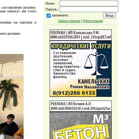
Логин:
 составления резюме.
Пароль:
выки помогут им стать
запомнить
Забыл пароль
|
Регистрация
 резюме на портале и
ного резюме.