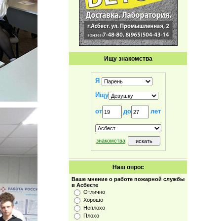
Ищу знакомства
Я
Ищу
от
до
лет
знакомства
Наш опрос
Ваше мнение о работе пожарной службы
в Асбесте
Отлично
Хорошо
Неплохо
Плохо