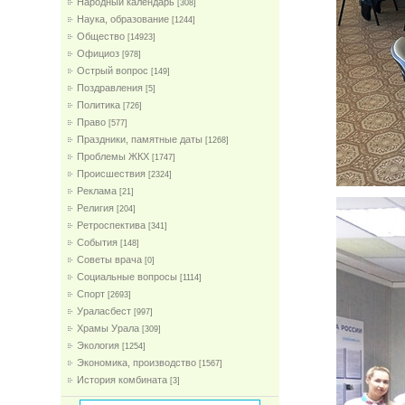
Народный календарь
[308]
Наука, образование
[1244]
Общество
[14923]
Официоз
[978]
Острый вопрос
[149]
Поздравления
[5]
Политика
[726]
Право
[577]
Праздники, памятные даты
[1268]
Проблемы ЖКХ
[1747]
Проиcшествия
[2324]
Реклама
[21]
Религия
[204]
Ретроспектива
[341]
События
[148]
Советы врача
[0]
Социальные вопросы
[1114]
Спорт
[2693]
Ураласбест
[997]
Храмы Урала
[309]
Экология
[1254]
Экономика, производство
[1567]
История комбината
[3]