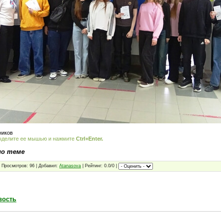
ников
ыделите ее мышью и нажмите
Ctrl+Enter.
по теме
 Просмотров: 96 | Добавил:
Atanasova
| Рейтинг: 0.0/0 |
вость