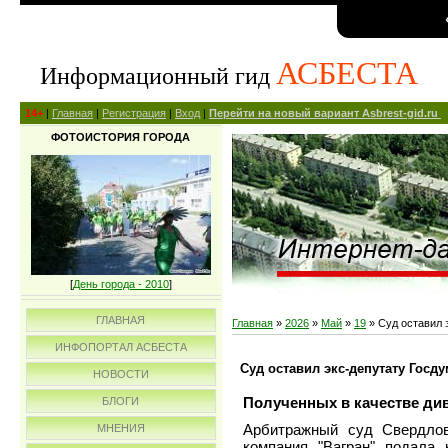
АСБЕСТА
Информационный гид
14+
|
Главная
|
Регистрация
|
Вход
|
Перейти на новый вариант Asbrest-gid.ru
ФОТОИСТОРИЯ ГОРОДА
[
День города - 2010
]
ГЛАВНАЯ
Главная
»
2026
»
Май
»
19
» Суд оставил 
ИНФОПОРТАЛ АСБЕСТА
Суд оставил экс-депутату Госд
НОВОСТИ
Полученных в качестве ди
БЛОГИ
Арбитражный суд Свердлов
МНЕНИЯ
компания "Вагран" подала