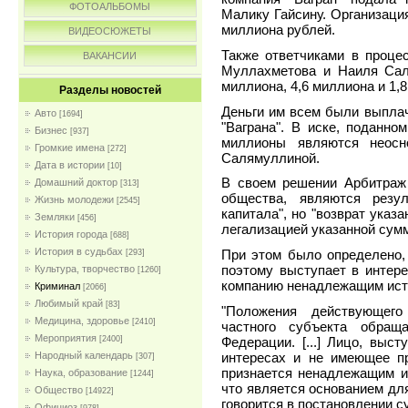
ФОТОАЛЬБОМЫ
Малику Гайсину. Организация
миллиона рублей.
ВИДЕОСЮЖЕТЫ
Также ответчиками в проце
ВАКАНСИИ
Муллахметова и Наиля Сал
миллиона, 4,6 миллиона и 1,
Разделы новостей
Деньги им всем были выплач
Авто
[1694]
"Ваграна". В иске, поданно
Бизнес
[937]
миллионы являются неосн
Громкие имена
[272]
Салямуллиной.
Дата в истории
[10]
В своем решении Арбитраж 
Домашний доктор
[313]
общества, являются резул
Жизнь молодежи
[2545]
капитала", но "возврат ука
Земляки
[456]
легализацией указанной сум
История города
[688]
История в судьбах
При этом было определено, 
[293]
поэтому выступает в интере
Культура, творчество
[1260]
компанию ненадлежащим ист
Криминал
[2066]
Любимый край
[83]
"Положения действующего
Медицина, здоровье
[2410]
частного субъекта обращ
Мероприятия
Федерации. [...] Лицо, выс
[2400]
интересах и не имеющее пр
Народный календарь
[307]
признается ненадлежащим и
Наука, образование
[1244]
что является основанием для
Общество
[14922]
говорится в постановлении су
Официоз