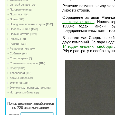
[978]
Острый вопрос
[149]
Решение вступит в силу чере
Поздравления
либо из сторон.
[5]
Политика
[726]
Обращение активов Малика
Право
[577]
несколько этапов
. Инициато
Праздники, памятные даты
[1266]
1990-х годах Гайсин, б
Проблемы ЖКХ
[1746]
предпринимательством, что 
Проиcшествия
[2323]
В начале мая Свердловски
Реклама
[21]
двух компаний. За пару нед
Религия
[204]
14 годам лишения свободы
з
Ретроспектива
[340]
РФ) и растрату в особо крупн
События
[148]
Советы врача
[0]
Социальные вопросы
[1114]
Спорт
[2693]
Ураласбест
[997]
Храмы Урала
[309]
Экология
[1254]
Экономика, производство
[1567]
История комбината
[3]