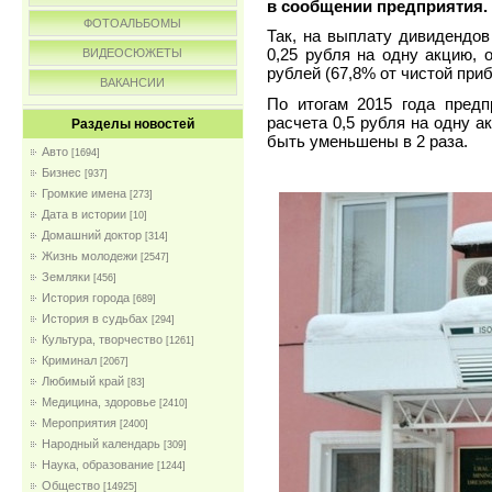
в сообщении предприятия.
ФОТОАЛЬБОМЫ
Так, на выплату дивидендов
0,25 рубля на одну акцию, 
ВИДЕОСЮЖЕТЫ
рублей (67,8% от чистой при
ВАКАНСИИ
По итогам 2015 года предп
расчета 0,5 рубля на одну а
Разделы новостей
быть уменьшены в 2 раза.
Авто
[1694]
Бизнес
[937]
Громкие имена
[273]
Дата в истории
[10]
Домашний доктор
[314]
Жизнь молодежи
[2547]
Земляки
[456]
История города
[689]
История в судьбах
[294]
Культура, творчество
[1261]
Криминал
[2067]
Любимый край
[83]
Медицина, здоровье
[2410]
Мероприятия
[2400]
Народный календарь
[309]
Наука, образование
[1244]
Общество
[14925]