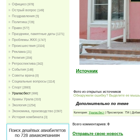
Официоз
[978]
Острый вопрос
[149]
Поздравления
[5]
Политика
[726]
Право
[577]
Праздники, памятные даты
[1271]
Проблемы ЖКХ
[1747]
Проиcшествия
[2324]
Реклама
[21]
Религия
[204]
Ретроспектива
[342]
События
Источник
[148]
Советы врача
[0]
Социальные вопросы
[1114]
Спорт
[2693]
Фото из открытых источников
Ураласбест
[998]
Обнаружили ошибку? Выделите ее мыш
Храмы Урала
[310]
Дополнительно по теме
Экология
[1254]
Экономика, производство
[1567]
Категория:
Ураласбест
| Просмотров: 754 | Доба
История комбината
[3]
Всего комментариев:
0
Отправьте свою новость