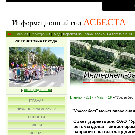
АСБЕСТА
Информационный гид
14+
|
Главная
|
Регистрация
|
Вход
|
Перейти на новый вариант Asbrest-gid.ru
ФОТОИСТОРИЯ ГОРОДА
[
День города - 2010
]
Главная
»
2017
»
Март
»
18
» "Ураласбест
ГЛАВНАЯ
ИНФОПОРТАЛ АСБЕСТА
"Ураласбест" может вдвое сниз
НОВОСТИ
Совет директоров ОАО "Ур
БЛОГИ
рекомендовал акционера
направить на выплату диви
МНЕНИЯ