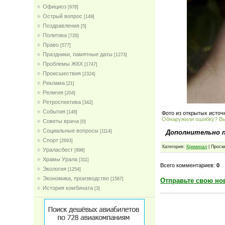
Официоз
[978]
Острый вопрос
[149]
Поздравления
[5]
Политика
[726]
Право
[577]
Праздники, памятные даты
[1273]
Проблемы ЖКХ
[1747]
Проиcшествия
[2324]
Реклама
[21]
Религия
[204]
Ретроспектива
[342]
События
[148]
Фото из открытых источ
Обнаружили ошибку? В
Советы врача
[0]
Социальные вопросы
Дополнительно 
[1114]
Спорт
[2693]
Категория:
Криминал
| Просм
Ураласбест
[998]
Храмы Урала
[311]
Всего комментариев:
0
Экология
[1254]
Экономика, производство
[1567]
Отправьте свою но
История комбината
[3]