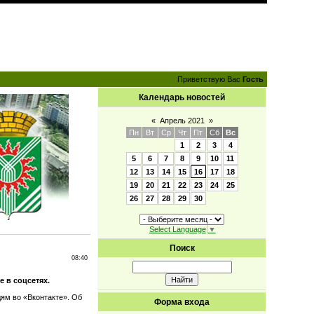
Приветствую Вас
Гость
Календарь новостей
«
Апрель 2021
»
Пн
Вт
Ср
Чт
Пт
Сб
Вс
1
2
3
4
5
6
7
8
9
10
11
12
13
14
15
16
17
18
19
20
21
22
23
24
25
26
27
28
29
30
Select Language
▼
Поиск
08:40
е в соцсетях.
ям во «Вконтакте». Об
Форма входа