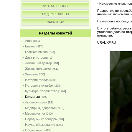
- Неизвестно лицо, ис
ФОТОАЛЬБОМЫ
Подросток, по просьб
школьник записывал но
ВИДЕОСЮЖЕТЫ
Незнакомка пообещала
ВАКАНСИИ
В итоге ребенок расс
уголовное дело по вто
Разделы новостей
возраста).
Авто
[1694]
URAL.KP.RU
Бизнес
[937]
Громкие имена
[273]
Дата в истории
[10]
Домашний доктор
[284]
Жизнь молодежи
[2547]
Земляки
[456]
История города
[690]
История в судьбах
[295]
Культура, творчество
[1261]
Криминал
[2067]
Любимый край
[84]
Медицина, здоровье
[2410]
Мероприятия
[2400]
Народный календарь
[309]
Наука, образование
[1244]
Общество
[14925]