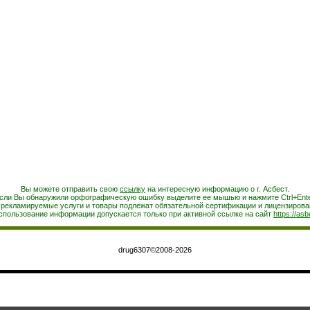
Вы можете отправить свою
ссылку
на интересную информацию о г. Асбест.
сли Вы обнаружили орфографическую ошибку выделите ее мышью и нажмите Ctrl+Ente
 рекламируемые услуги и товары подлежат обязательной сертификации и лицензирова
спользование информации допускается только при активной ссылке на сайт
https://asb
drug6307©2008-2026