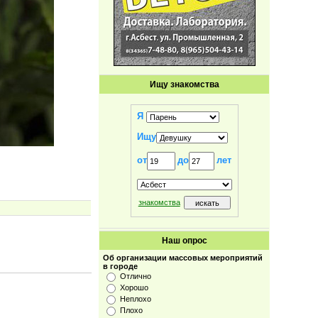
Ищу знакомства
Я
Ищу
от
до
лет
знакомства
Наш опрос
Об организации массовых мероприятий
в городе
Отлично
Хорошо
Неплохо
Плохо