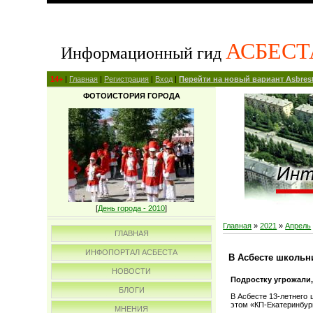
АСБЕСТ
Информационный гид
14+
|
Главная
|
Регистрация
|
Вход
|
Перейти на новый вариант Asbrest
ФОТОИСТОРИЯ ГОРОДА
[
День города - 2010
]
Главная
»
2021
»
Апрель
ГЛАВНАЯ
ИНФОПОРТАЛ АСБЕСТА
В Асбесте школьн
НОВОСТИ
Подростку угрожали,
БЛОГИ
В Асбесте 13-летнего
этом «КП-Екатеринбург
МНЕНИЯ