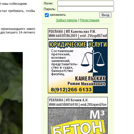
Логин:
л наш собеседник.
Пароль:
стал требовать, чтобы
запомнить
Забыл пароль
|
Регистрация
у произошедшего завел
 достигшего 14-летнего