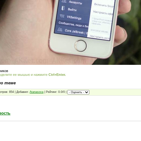
ников
ыделите ее мышью и нажмите
Ctrl+Enter.
по теме
отров: 854 | Добавил:
Atanasova
| Рейтинг: 0.0/0 |
вость