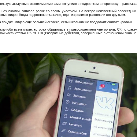
пользую аккаунты с женскими именами, вступило с подростком в переписку, - рассказа
е незнакомки, записал ролик со своим участием. Но вскоре неизвестный собеседник 
вые видео. Когда подросток отказался, один из роликов разослали его друзьям.
 придать видео еще большей огласке, если школьник не продолжит снимать ролики.
казал обо всем маме, которая обратилась в правоохранительные органы. СК по факт
рой части статьи 135 УР РФ (Развратные действия, совершенные в отношении лица не