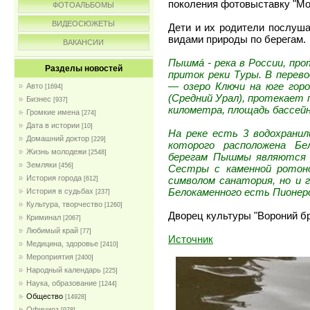
поколения фотовыставку "М
ФОТОАЛЬБОМЫ
ВИДЕОСЮЖЕТЫ
Дети и их родители послуш
видами природы по берегам.
ВАКАНСИИ
Пышма́ - река в России, пр
Разделы новостей
приток реки Туры. В перев
— озеро Ключи на юге горо
Авто
[1694]
(Средний Урал), протекает 
Бизнес
[937]
километра, площадь бассейн
Громкие имена
[274]
Дата в истории
[10]
На реке есть 3 водохранил
Домашний доктор
[229]
которого расположена Бе
Жизнь молодежи
[2548]
берегам Пышмы являются с
Земляки
[456]
Сестры с каменной ротон
История города
символом санатория, но и 
[612]
Белокаменного есть Пионерс
История в судьбах
[237]
Культура, творчество
[1260]
Дворец культуры "Вороний б
Криминал
[2067]
Любимый край
[77]
Источник
Медицина, здоровье
[2410]
Мероприятия
[2400]
Народный календарь
[225]
Наука, образование
[1244]
Общество
[14928]
Официоз