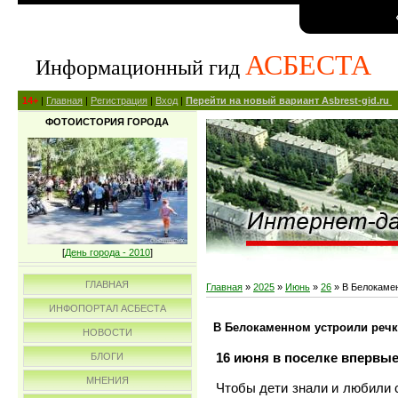
АСБЕСТА
Информационный гид
14+
|
Главная
|
Регистрация
|
Вход
|
Перейти на новый вариант Asbrest-gid.ru
ФОТОИСТОРИЯ ГОРОДА
[
День города - 2010
]
ГЛАВНАЯ
Главная
»
2025
»
Июнь
»
26
» В Белокаме
ИНФОПОРТАЛ АСБЕСТА
В Белокаменном устроили реч
НОВОСТИ
16 июня в поселке вперв
БЛОГИ
МНЕНИЯ
Чтобы дети знали и любили 