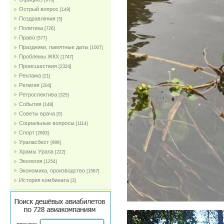
[978]
Острый вопрос
[149]
Поздравления
[5]
Политика
[726]
Право
[577]
Праздники, памятные даты
[1007]
Проблемы ЖКХ
[1747]
Проиcшествия
[2324]
Реклама
[21]
Религия
[204]
Ретроспектива
[325]
События
[148]
Советы врача
[0]
Социальные вопросы
[1114]
Спорт
[2693]
Ураласбест
[999]
Храмы Урала
[222]
Экология
[1254]
Экономика, производство
[1567]
История комбината
[3]